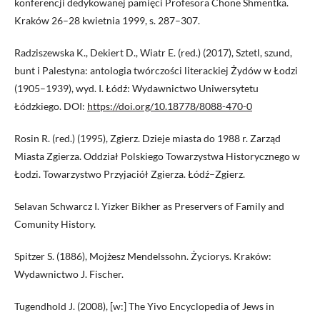
konferencji dedykowanej pamięci Profesora Chone Shmentka.
Kraków 26–28 kwietnia 1999, s. 287–307.
Radziszewska K., Dekiert D., Wiatr E. (red.) (2017), Sztetl, szund,
bunt i Palestyna: antologia twórczości literackiej Żydów w Łodzi
(1905–1939), wyd. I. Łódź: Wydawnictwo Uniwersytetu
Łódzkiego. DOI:
https://doi.org/10.18778/8088-470-0
Rosin R. (red.) (1995), Zgierz. Dzieje miasta do 1988 r. Zarząd
Miasta Zgierza. Oddział Polskiego Towarzystwa Historycznego w
Łodzi. Towarzystwo Przyjaciół Zgierza. Łódź–Zgierz.
Selavan Schwarcz I. Yizker Bikher as Preservers of Family and
Comunity History.
Spitzer S. (1886), Mojżesz Mendelssohn. Życiorys. Kraków:
Wydawnictwo J. Fischer.
Tugendhold J. (2008), [w:] The Yivo Encyclopedia of Jews in