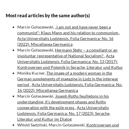
Most read articles by the same author(s)
Marcin Gołaszewski,
„I am not and have never been a
communist“: Klaus Mann and his relation to communism
,
Acta Universitatis Lodziensis. Folia Germanica: No. 16
(2022): Miscellanea Germanica
Marcin Gołaszewski,
Hermann Stehr – a compliant or an
involuntar representative of National Socialism?
,
Acta
Universitatis Lodziensis. Folia Germanica: No. 13 (2017):
Kontroversen und Polemik in Sprache, Literatur und Kultur
Monika Kucner,
The image of a modern woman in the
German supplements of magazine in Lodz in the interwar
period
,
Acta Universitatis Lodziensis. Folia Germanica: No.
16 (2022): Miscellanea Germanica
Marcin Gołaszewski,
Joseph Roths feuilletons in his
understanding, it’s development phases and Roths
cooperation with the exile press
,
Acta Universitatis
Lodziensis. Folia Germanica: No. 17 (2023): Sprache,
Literatur und Kultur im Dialog
Witold Sadziński, Marcin Gołaszewski,
Kontroversen und