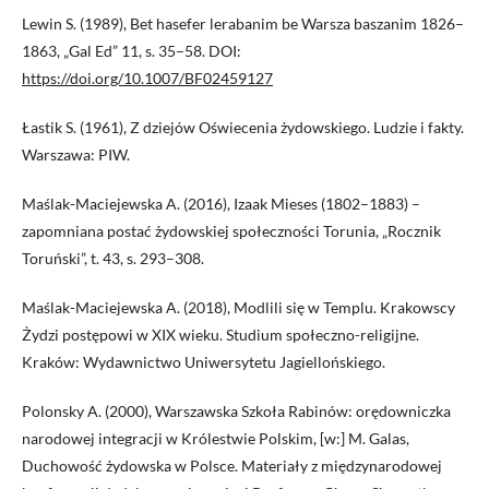
Lewin S. (1989), Bet hasefer lerabanim be Warsza baszanim 1826–
1863, „Gal Ed” 11, s. 35–58. DOI:
https://doi.org/10.1007/BF02459127
Łastik S. (1961), Z dziejów Oświecenia żydowskiego. Ludzie i fakty.
Warszawa: PIW.
Maślak-Maciejewska A. (2016), Izaak Mieses (1802–1883) –
zapomniana postać żydowskiej społeczności Torunia, „Rocznik
Toruński”, t. 43, s. 293–308.
Maślak-Maciejewska A. (2018), Modlili się w Templu. Krakowscy
Żydzi postępowi w XIX wieku. Studium społeczno-religijne.
Kraków: Wydawnictwo Uniwersytetu Jagiellońskiego.
Polonsky A. (2000), Warszawska Szkoła Rabinów: orędowniczka
narodowej integracji w Królestwie Polskim, [w:] M. Galas,
Duchowość żydowska w Polsce. Materiały z międzynarodowej