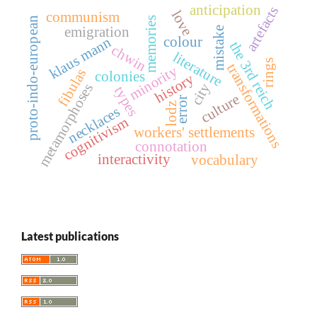
anticipation
artefacts
love
communism
memories
proto-indo-european
emigration
mistake
colour
klaus mann
the 3rd reich
chwin
literature
rings
transformations
minority
fibulas
colonies
history
city
metamorphoses
types
culture
error
lodz
necklaces
cognitivism
workers' settlements
connotation
interactivity
vocabulary
Latest publications