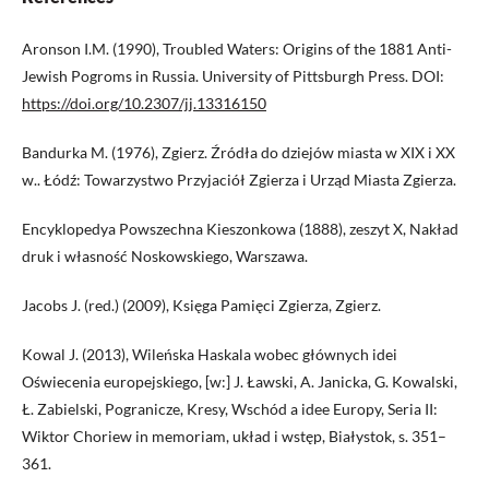
Aronson I.M. (1990), Troubled Waters: Origins of the 1881 Anti-
Jewish Pogroms in Russia. University of Pittsburgh Press. DOI:
https://doi.org/10.2307/jj.13316150
Bandurka M. (1976), Zgierz. Źródła do dziejów miasta w XIX i XX
w.. Łódź: Towarzystwo Przyjaciół Zgierza i Urząd Miasta Zgierza.
Encyklopedya Powszechna Kieszonkowa (1888), zeszyt X, Nakład
druk i własność Noskowskiego, Warszawa.
Jacobs J. (red.) (2009), Księga Pamięci Zgierza, Zgierz.
Kowal J. (2013), Wileńska Haskala wobec głównych idei
Oświecenia europejskiego, [w:] J. Ławski, A. Janicka, G. Kowalski,
Ł. Zabielski, Pogranicze, Kresy, Wschód a idee Europy, Seria II:
Wiktor Choriew in memoriam, układ i wstęp, Białystok, s. 351–
361.