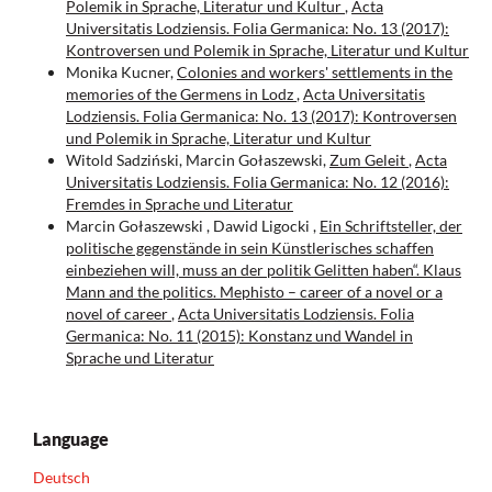
Polemik in Sprache, Literatur und Kultur
,
Acta
Universitatis Lodziensis. Folia Germanica: No. 13 (2017):
Kontroversen und Polemik in Sprache, Literatur und Kultur
Monika Kucner,
Colonies and workers' settlements in the
memories of the Germens in Lodz
,
Acta Universitatis
Lodziensis. Folia Germanica: No. 13 (2017): Kontroversen
und Polemik in Sprache, Literatur und Kultur
Witold Sadziński, Marcin Gołaszewski,
Zum Geleit
,
Acta
Universitatis Lodziensis. Folia Germanica: No. 12 (2016):
Fremdes in Sprache und Literatur
Marcin Gołaszewski , Dawid Ligocki ,
Ein Schriftsteller, der
politische gegenstände in sein Künstlerisches schaffen
einbeziehen will, muss an der politik Gelitten haben“. Klaus
Mann and the politics. Mephisto – career of a novel or a
novel of career
,
Acta Universitatis Lodziensis. Folia
Germanica: No. 11 (2015): Konstanz und Wandel in
Sprache und Literatur
Language
Deutsch