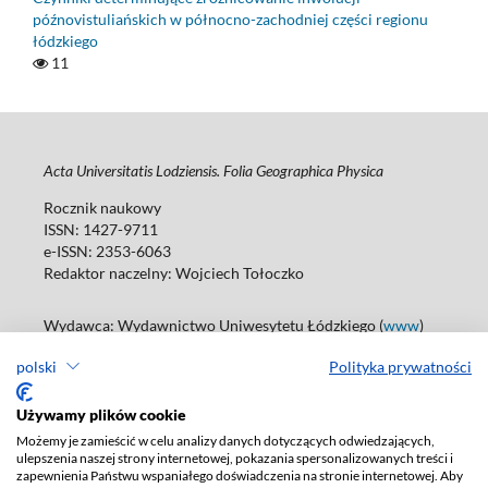
późnovistuliańskich w północno-zachodniej części regionu
łódzkiego
11
Acta Universitatis Lodziensis. Folia Geographica Physica
Rocznik naukowy
ISSN: 1427-9711
e-ISSN: 2353-6063
Redaktor naczelny: Wojciech Tołoczko
Wydawca: Wydawnictwo Uniwesytetu Łódzkiego (
www
)
ul. Jana Matejki 34A, 90-237 Łódź
polski
Polityka prywatności
Tel.: 42 235 01 65, fax: 42 66 55 86
Biuro: agnieszka.janicka@uni.lodz.pl
Używamy plików cookie
Deklaracja dostępności
Możemy je zamieścić w celu analizy danych dotyczących odwiedzających,
ulepszenia naszej strony internetowej, pokazania spersonalizowanych treści i
zapewnienia Państwu wspaniałego doświadczenia na stronie internetowej. Aby