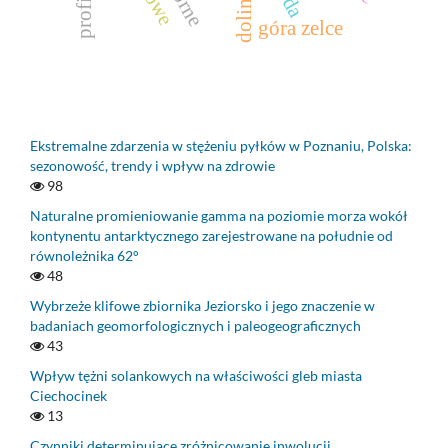
góra zelce
Ekstremalne zdarzenia w stężeniu pyłków w Poznaniu, Polska:
sezonowość, trendy i wpływ na zdrowie
98
Naturalne promieniowanie gamma na poziomie morza wokół
kontynentu antarktycznego zarejestrowane na południe od
równoleżnika 62°
48
Wybrzeże klifowe zbiornika Jeziorsko i jego znaczenie w
badaniach geomorfologicznych i paleogeograficznych
43
Wpływ tężni solankowych na właściwości gleb miasta
Ciechocinek
13
Czynniki determinujące zróżnicowanie inwolucji