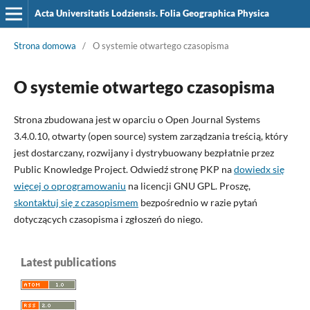
Acta Universitatis Lodziensis. Folia Geographica Physica
Strona domowa
/
O systemie otwartego czasopisma
O systemie otwartego czasopisma
Strona zbudowana jest w oparciu o Open Journal Systems
3.4.0.10, otwarty (open source) system zarządzania treścią, który
jest dostarczany, rozwijany i dystrybuowany bezpłatnie przez
Public Knowledge Project. Odwiedź stronę PKP na
dowiedx się
więcej o oprogramowaniu
na licencji GNU GPL. Proszę,
skontaktuj się z czasopismem
bezpośrednio w razie pytań
dotyczących czasopisma i zgłoszeń do niego.
Latest publications