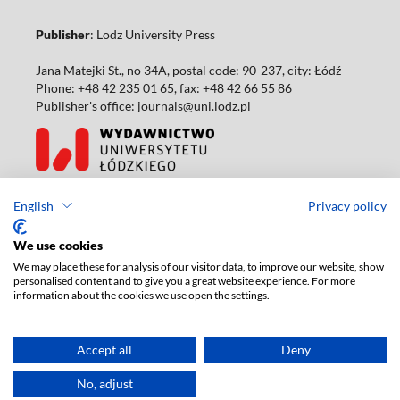
Publisher
: Lodz University Press
Jana Matejki St., no 34A, postal code: 90-237, city: Łódź
Phone: +48 42 235 01 65, fax: +48 42 66 55 86
Publisher's office: journals@uni.lodz.pl
Accesibility declaration
English
Privacy policy
We use cookies
We may place these for analysis of our visitor data, to improve our website, show
personalised content and to give you a great website experience. For more
information about the cookies we use open the settings.
Accept all
Deny
No, adjust