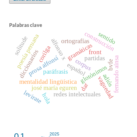
Palabras clave
construcción
sentido
poesía peruana
solitude
alfonso x
ortografías
gramáticas
corilga
diccionarios
front
prosa alfonsí
partidas
fernando aínsa
corpus
bvfe
español
glotónimos
paráfrasis
adiós
vaguedad
mentalidad lingüística
dar
josé maría eguren
levirate
redes intelectuales
hola
0.1
2025