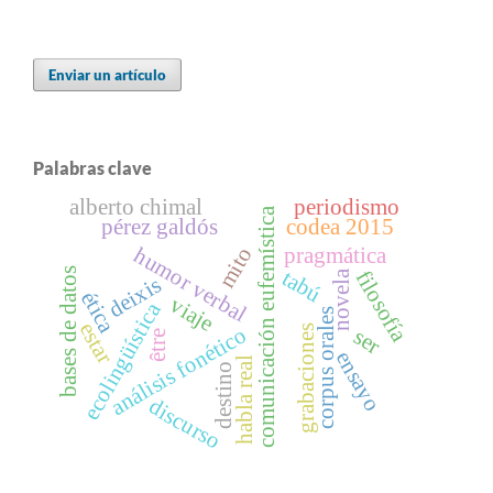
Enviar un artículo
Palabras clave
alberto chimal
periodismo
comunicación eufemística
pérez galdós
codea 2015
humor verbal
mito
pragmática
bases de datos
tabú
filosofía
novela
deixis
ética
viaje
ecolingüística
corpus orales
estar
grabaciones
análisis fonético
ser
être
ensayo
habla real
destino
discurso