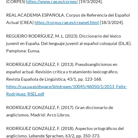
(CORPES)
https://www.rae.es/corpes/
[19/3/2024].
REAL ACADEMIA ESPAÑOLA. Corpus de Referencia del Español
Actual (CREA)
https://corpus.rae.es/creanet.html
[18/3/2024].
REGUEIRO RODRÍGUEZ, M. L. (2023). Diccionario del léxico
juvenil en España. Del lenguaje juvenil al español coloquial (DLJE).
Pamplona: Eunsa.
RODRÍGUEZ GONZÁLEZ, F. (2013). Pseudoanglicismos en
español actual. Revisión crítica y tratamiento lexicográfico.
Revista Española de Lingüística, 43/1, pp. 123-168.
https://rua.ua.es/dspace/bitstream/10045/46050/1/2013_Felix-
Rodriguez_RSEL.pdf
RODRÍGUEZ GONZÁLEZ, F. (2017). Gran diccionario de
anglicismos. Madrid: Arco Libros.
RODRÍGUEZ GONZÁLEZ, F. (2018). Aspectos ortográficos del
anglicismo. Lebende Sprachen, 63/2, pp. 350-373.