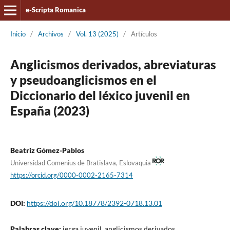
e-Scripta Romanica
Inicio
/
Archivos
/
Vol. 13 (2025)
/
Artículos
Anglicismos derivados, abreviaturas
y pseudoanglicismos en el
Diccionario del léxico juvenil en
España (2023)
Beatriz Gómez-Pablos
Universidad Comenius de Bratislava, Eslovaquia
https://orcid.org/0000-0002-2165-7314
DOI:
https://doi.org/10.18778/2392-0718.13.01
Palabras clave:
jerga juvenil, anglicismos derivados,