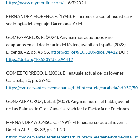
https://www.etymonline.com/
[16/7/2024].
FERNÁNDEZ MORENO, F. (1998). Principios de sociolingüística y
sociología del lenguaje. Barcelona: Ariel.
GOMEZ-PABLOS, B. (2024). Anglicismos adaptados y no
adaptados en el Diccionario del léxico juvenil en España (2023).
Dicenda, 42, pp. 43-55.
https://doi.org/10.5209/dice.94412
DOI:
https://doi.org/10.5209/dice.94412
GOMEZ TORREGO, L. (2001). El lenguaje actual de los jóvenes.
Carabela, 50, pp. 39-60.
https://cvc.cervantes.es/ensenanza/biblioteca_ele/carabela/pdf/50/5
GONZALEZ CRUZ, I. et al. (2009). Anglicismos en el habla juvenil
de Las Palmas de Gran Canaria. Madrid: La Factoría de Ediciones.
HERNANDEZ ALONSO, C. (1991). El lenguaje coloquial juvenil.
Boletín AEPE, 38-39, pp. 11-20.
https://cvc.cervantes.es/ensenanza/biblioteca_ele/aepe/pdf/revista_38