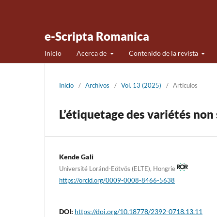
e-Scripta Romanica
Inicio
Acerca de
Contenido de la revista
Inicio
/
Archivos
/
Vol. 13 (2025)
/
Artículos
L’étiquetage des variétés non
Kende Gali
Université Loránd-Eötvös (ELTE), Hongrie
https://orcid.org/0009-0008-8466-5638
DOI:
https://doi.org/10.18778/2392-0718.13.11