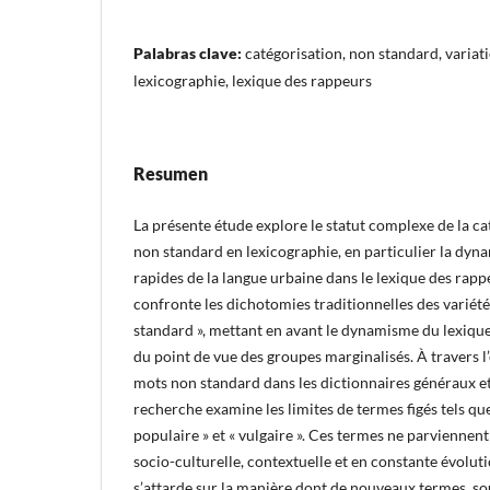
Palabras clave:
catégorisation, non standard, variati
lexicographie, lexique des rappeurs
Resumen
La présente étude explore le statut complexe de la ca
non standard en lexicographie, en particulier la dy
rapides de la langue urbaine dans le lexique des rap
confronte les dichotomies traditionnelles des variété
standard », mettant en avant le dynamisme du lexiq
du point de vue des groupes marginalisés. À travers 
mots non standard dans les dictionnaires généraux et 
recherche examine les limites de termes figés tels que «
populaire » et « vulgaire ». Ces termes ne parviennent
socio-culturelle, contextuelle et en constante évolut
s’attarde sur la manière dont de nouveaux termes, so