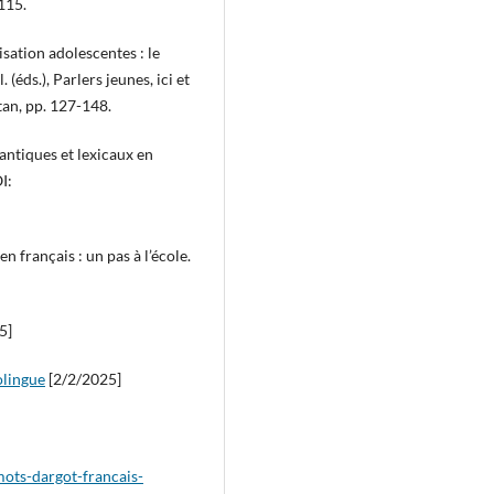
115.
isation adolescentes : le
(éds.), Parlers jeunes, ici et
tan, pp. 127-148.
iques et lexicaux en
I:
n français : un pas à l’école.
5]
olingue
[2/2/2025]
mots-dargot-francais-