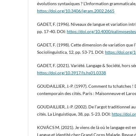
évolutions syntaxiques ? L’Information grammaticale,
https://doi.org/10.3406/igram.2002.2665
GADET, F. (1996). Niveaux de langue et variation intr
pp. 17-40. DOI:
https://doi.org/10.4000/palimpseste
GADET, F. (1998). Cette dimension de variation que l
Sociolinguistica, 12, pp. 53-71. DOI:
https://doi.org
GADET, F. (2021). Variété. Langage & Société, hors sé
https://doi.org/10.3917/ls.hs01.0338
GOUDAILLIER, J.-P. (1997). Comment tu tchatches ! D
contemporain des cités. Paris : Maisonneuve et Laros
GOUDAILLIER, J.-P. (2002). De l’argot traditionnel a
cités. La Linguistique, 38, pp. 5-23. DOI:
https://doi.
KOVÁCS M. (2021). Je viens de là où le langage est e
Langue et identité chez Grand Corps Malade. Revue d’