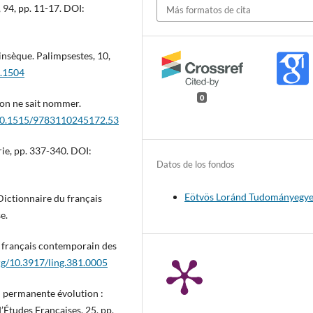
 94, pp. 11-17. DOI:
Más formatos de cita
insèque. Palimpsestes, 10,
s.1504
0
’on ne sait nommer.
/10.1515/9783110245172.53
rie, pp. 337-340. DOI:
Datos de los fondos
Eötvös Loránd Tudományegy
ictionnaire du français
e.
u français contemporain des
org/10.3917/ling.381.0005
n permanente évolution :
Études Françaises, 25, pp.