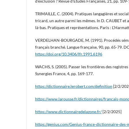
d’exclusion ? Revue d’Études Françaises, 21, pp. 109-
TRIMAILLE, C. (2004). Pratiques langagières et social
tricard, un autre parmi les mêmes. In D. CAUBET et al. 
là-bas. Pratiques et représentations. Paris : L’Harmat
VERDELHAN-BOURGADE, M. (1991). Procédés sémant
français branché. Langue française, 90, pp. 65-79. DO
https://doi.org/10.3406/lfr.1991.6196
WACHS, S. (2005). Passer les frontières des registres e
Synergies France, 4, pp. 169-177.
https://dictionnaire.lerobert.com/definition
[2/2/202
https://www.larousse.fr/dictionnaires/francais-mon
https://www.dictionnairedelazone.fr/
[2/2/2025]
https://genius.com/Genius-france-dictionnaire-des-