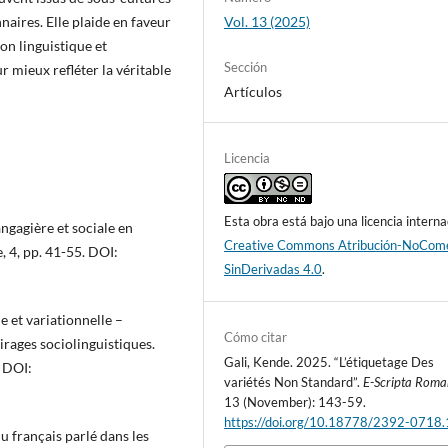
aires. Elle plaide en faveur
Vol. 13 (2025)
on linguistique et
Sección
r mieux refléter la véritable
Artículos
Licencia
Esta obra está bajo una licencia interna
ngagière et sociale en
Creative Commons Atribución-NoCome
, 4, pp. 41-55. DOI:
SinDerivadas 4.0
.
e et variationnelle –
Cómo citar
rages sociolinguistiques.
Gali, Kende. 2025. “L’étiquetage Des
. DOI:
variétés Non Standard”.
E-Scripta Roma
13 (November): 143-59.
https://doi.org/10.18778/2392-0718
 français parlé dans les