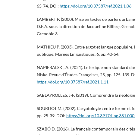
65-74. DOI:
https://doi.org/10.37587/ref.2021.1.06
LAMBERT P. (2000). Mise en textes de parlers urbain
D.E.A. sous la direction de Jacqueline Billiez). Greno
Grenoble 3.
MATHIEU P. (2003). Entre argot et langue populaire, l
publique. Marges Linguistiques, 6, pp. 40-54.
NAPIERALSKI, A. (2021). Le lexique non standard dan
Niska. Revue d’Études Françaises, 25, pp. 125-139. D
https://doi.org/10.37587/ref.2021.1.11
SABLAYROLLES, J-F. (2019). Comprendre la néologie.
SOURDOT M. (2002). L’argotologie : entre forme et fon
pp. 25-39. DOI:
https://doi.org/10.3917/ling.381.00
SZABÓ D. (2016). Le français contemporain des cités 