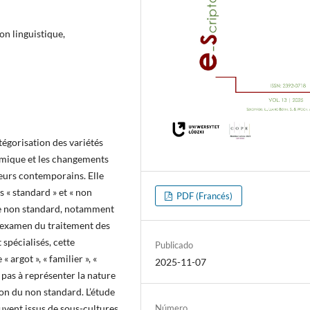
on linguistique,
tégorisation des variétés
namique et les changements
peurs contemporains. Elle
s « standard » et « non
PDF (Francés)
ue non standard, notamment
l’examen du traitement des
spécialisés, cette
Publicado
 argot », « familier », «
2025-11-07
 pas à représenter la nature
ion du non standard. L’étude
uvent issus de sous-cultures
Número