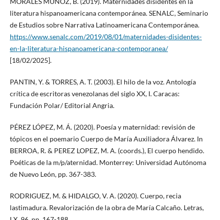
MORALES MUÑOZ, B. (2019). Maternidades disidentes en la
literatura hispanoamericana contemporánea. SENALC, Seminario
de Estudios sobre Narrativa Latinoamericana Contemporánea.
https://www.senalc.com/2019/08/01/maternidades-disidentes-
en-la-literatura-hispanoamericana-contemporanea/
[18/02/2025].
PANTIN, Y. & TORRES, A. T. (2003). El hilo de la voz. Antología
crítica de escritoras venezolanas del siglo XX, I. Caracas:
Fundación Polar/ Editorial Angria.
PÉREZ LÓPEZ, M. Á. (2020). Poesía y maternidad: revisión de
tópicos en el poemario Cuerpo de María Auxiliadora Álvarez. In
BERROA, R. & PEREZ LOPEZ, M. A. (coords.), El cuerpo hendido.
Poéticas de la m/p/aternidad. Monterrey: Universidad Autónoma
de Nuevo León, pp. 367-383.
RODRIGUEZ, M. & HIDALGO, V. A. (2020). Cuerpo, recia
lastimadura. Revalorización de la obra de María Calcaño. Letras,
LX, 96, pp. 167-188.