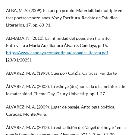
ALBA, M. A. (2009). El cuerpo propio. Materialidad múltiple en
tres poetas venezolanas. Voz y Escritura. Revista de Estudios
Literarios, 17, pp. 63-91.
ALMADA, N. (2010). La intimidad del poema en tránsito.
Entrevista a María Auxiliadora Álvarez. Candaya, p. 15.
https://www.candaya.com/antigua/lasnadasliterata.pdf
[23/01/2025].
ÁLVAREZ, M. A. (1993). Cuerpo / Ca(Z)a. Caracas: Fundarte.
ÁLVAREZ, M. A. (2003). La esfinge (des)honrada o la metáfora de
la maternidad. Theme Day, Drury University, pp. 1-27.
ÁLVAREZ, M. A. (2009). Lugar de pasaje. Antología poética.
Caracas: Monte Ávila.
ÁLVAREZ, M. A. (2013). La extradición del “ángel del hogar” en la
poesía femenina venezolana. Akademos, XV, 1-2, pp. 61-79.