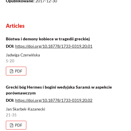
Opublikowane:
2017-12-30
Articles
Bóstwa i demony kobiece w tragedii greckiej
DOI:
https://doi.org/10.18778/1733-0319.20.01
Jadwiga Czerwińska
5-20
PDF
Grecki bóg Hermes i bogini wedyjska Saramā w aspekcie
porównawczym
DOI:
https://doi.org/10.18778/1733-0319.20.02
Jan Skarbek-Kazanecki
21-35
PDF