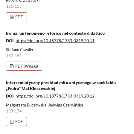
Robert K. Zawadzki
121-135
PDF
Ironia: un fenomeno retorico nel contesto didattico
DOI:
https://doi.org/10.18778/1733-0319.20.11
Stefano Cavallo
137-151
PDF (Włoski)
Intersemiotyczny przekład mitu antycznego w spektaklu
„Fedra” Mai Kleczewskiej
DOI:
https://doi.org/10.18778/1733-0319.20.12
Małgorzata Budzowska, Jadwiga Czerwińska
153-174
PDF