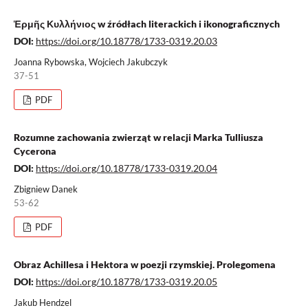
Ἑρμῆς Κυλλήνιος w źródłach literackich i ikonograficznych
DOI:
https://doi.org/10.18778/1733-0319.20.03
Joanna Rybowska, Wojciech Jakubczyk
37-51
PDF
Rozumne zachowania zwierząt w relacji Marka Tulliusza
Cycerona
DOI:
https://doi.org/10.18778/1733-0319.20.04
Zbigniew Danek
53-62
PDF
Obraz Achillesa i Hektora w poezji rzymskiej. Prolego­mena
DOI:
https://doi.org/10.18778/1733-0319.20.05
Jakub Hendzel