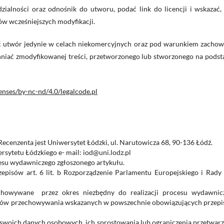
ialności oraz odnośnik do utworu, podać link do licencji i wskazać, j
w wcześniejszych modyfikacji.
 utwór jedynie w celach niekomercyjnych oraz pod warunkiem zachow
chniać zmodyfikowanej treści, przetworzonego lub stworzonego na podst
enses/by-nc-nd/4.0/legalcode.pl
enzenta jest Uniwersytet Łódzki, ul. Narutowicza 68, 90-136 Łódź.
sytetu Łódzkiego e- mail: iod@uni.lodz.pl
esu wydawniczego zgłoszonego artykułu.
isów art. 6 lit. b Rozporządzenie Parlamentu Europejskiego i Rady 
chowywane przez okres niezbędny do realizacji procesu wydawnic
esów przechowywania wskazanych w powszechnie obowiązujących przepi
swoich danych osobowych, ich sprostowania lub ograniczenia przetwarz