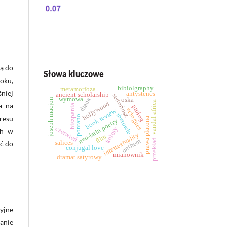
są do
Słowa kluczowe
oku,
bibiolgraphy
metamorfoza
niej
antystenes
ancient scholarship
sertoriusz
wymowa
diana
oska
joseph macjon
vandal africa
hollywood
a na
hiszpania
prolog
eclogues
book review
iberowie
pontano
kresu
prawa platona
neo-latin poetry
czerwień
kolory
ch w
intertextuality
film
anthem
przekład
ść do
salices
conjugal love
mianownik
dramat satyrowy
yjne
anie