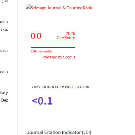
 jak
kach
lsku.
0.0
2025
CiteScore
ości
11th percentile
Powered by Scopus
wych
kuły
 Bez