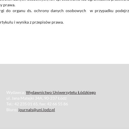
sy prawa.
rgi do organu ds. ochrony danych osobowych w przypadku podejrz
rtykułu i wynika z przepisów prawa.
Wydawca:
Wydawnictwo Uniwersytetu Łódzkiego
ul. Jana Matejki 34A, 90-237 Łódź
Tel.: 42 235 01 65, fax: 42 66 55 86
Biuro:
journals@uni.lodz.pl