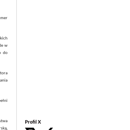
umer
tkich
że w
o do
tora
ania
ełni
stwa
Profil X
ską,