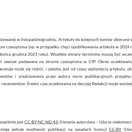
lizowanej w listopadzie/grudniu. Artykuły do kolejnych tomów zbierane 
om czasopisma (np. w przypadku chęci opublikowania artykuły w 2024 r
ońca grudnia 2023 roku). Wszelkie zmiany terminów muszą być wcześ
est zawsze podawana na stronie czasopisma w CfP. Okres oczekiwani
ecenzje może się różnić, i zależny jest od czasu wpłynięcia artykułu, o
entów i zrealizowania przez autora norm publikacyjnych przyjęty
ci recenzentów. Średni czas oczekiwania na decyzję Redakcji może wynie
sopiśmie jest
CC-BY-NC-ND 4.0
(Uznanie autorstwa – Użycie niekomerc
nieje jednak możliwość publikacji na zasadach licencji
CC-BY
(Uzn