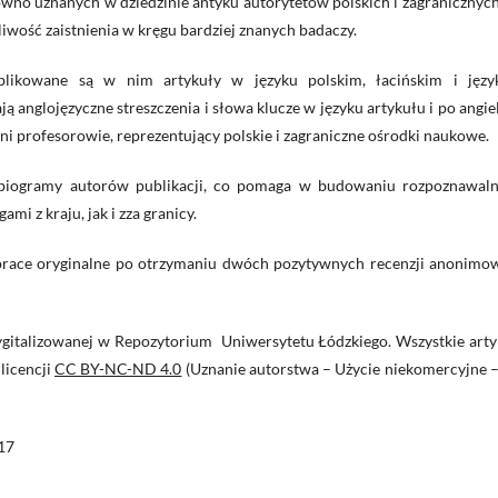
no uznanych w dziedzinie antyku autorytetów polskich i zagranicznych,
iwość zaistnienia w kręgu bardziej znanych badaczy.
blikowane są w nim artykuły w języku polskim, łacińskim i języ
ą anglojęzyczne streszczenia i słowa klucze w języku artykułu i po angie
 profesorowie, reprezentujący polskie i zagraniczne ośrodki naukowe.
e biogramy autorów publikacji, co pomaga w budowaniu rozpoznawaln
i z kraju, jak i zza granicy.
e prace oryginalne po otrzymaniu dwóch pozytywnych recenzji anonimo
dygitalizowanej w Repozytorium Uniwersytetu Łódzkiego. Wszystkie arty
licencji
CC BY-NC-ND 4.0
(Uznanie autorstwa – Użycie niekomercyjne –
17