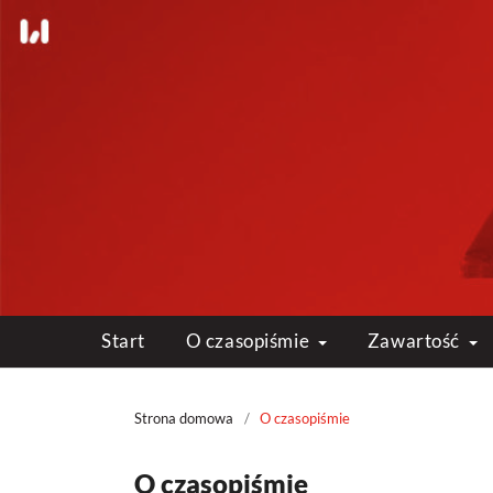
Start
O czasopiśmie
Zawartość
Strona domowa
/
O czasopiśmie
O czasopiśmie