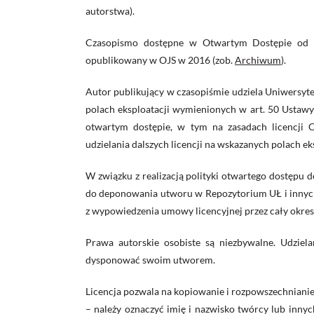
autorstwa).
Czasopismo dostępne w Otwartym Dostępie od 2
opublikowany w OJS w 2016 (zob.
Archiwum
).
Autor publikujący w czasopiśmie udziela Uniwersyte
polach eksploatacji wymienionych w art. 50 Ustawy
otwartym dostępie, w tym na zasadach licencj
udzielania dalszych licencji na wskazanych polach ek
W związku z realizacją polityki otwartego dostępu 
do deponowania utworu w Repozytorium UŁ i innych 
z wypowiedzenia umowy licencyjnej przez cały okres 
Prawa autorskie osobiste są niezbywalne. Udziel
dysponować swoim utworem.
Licencja pozwala na kopiowanie i rozpowszechnian
– należy oznaczyć imię i nazwisko twórcy lub inny