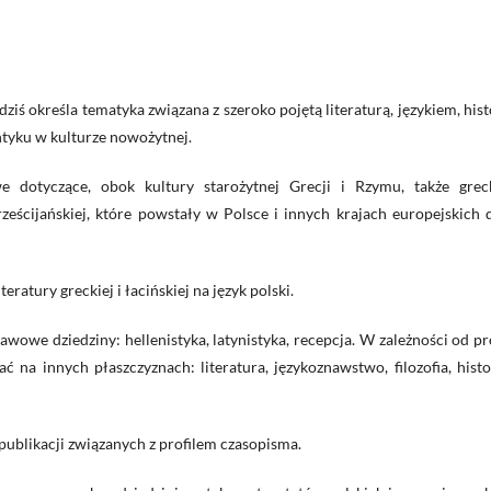
iś określa tematyka związana z szeroko pojętą literaturą, językiem, hist
antyku w kulturze nowożytnej.
 dotyczące, obok kultury starożytnej Grecji i Rzymu, także grec
hrześcijańskiej, które powstały w Polsce i innych krajach europejskich
ratury greckiej i łacińskiej na język polski.
wowe dziedziny: hellenistyka, latynistyka, recepcja. W zależności od pr
na innych płaszczyznach: literatura, językoznawstwo, filozofia, histo
ublikacji związanych z profilem czasopisma.