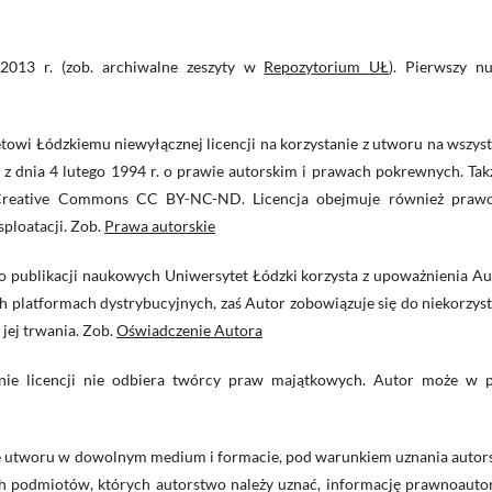
013 r. (zob. archiwalne zeszyty w
Repozytorium UŁ
). Pierwszy n
towi Łódzkiemu niewyłącznej licencji na korzystanie z utworu na wszys
 z dnia 4 lutego 1994 r. o prawie autorskim i prawach pokrewnych. Tak
i Creative Commons CC BY-NC-ND. Licencja obejmuje również praw
sploatacji. Zob.
Prawa autorskie
do publikacji naukowych Uniwersytet Łódzki korzysta z upoważnienia Au
platformach dystrybucyjnych, zaś Autor zobowiązuje się do niekorzyst
jej trwania. Zob.
Oświadczenie Autora
anie licencji nie odbiera twórcy praw majątkowych. Autor może w p
ie utworu w dowolnym medium i formacie, pod warunkiem uznania autor
ch podmiotów, których autorstwo należy uznać, informację prawnoautor