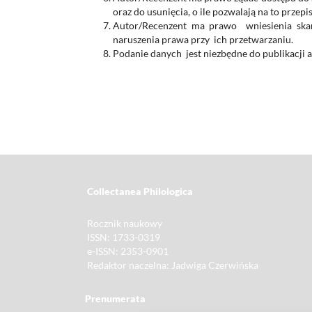
oraz do usunięcia, o ile pozwalają na to przepi
Autor/Recenzent ma prawo wniesienia ska
naruszenia prawa przy ich przetwarzaniu.
Podanie danych jest niezbędne do publikacji a
Collectanea Philologica
Rocznik naukowy
ISSN: 1733-0319
e-ISSN: 2353-0901
Redaktor naczelna: Jadwiga Czerwińska
Prenumerata