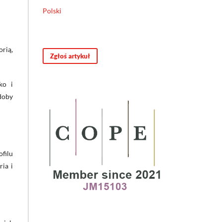
Polski
orią,
Zgłoś artykuł
ko i
 doby
ofilu
ria i