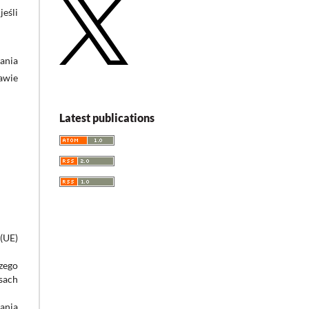
eśli
ania
awie
Latest publications
(UE)
zego
sach
ania