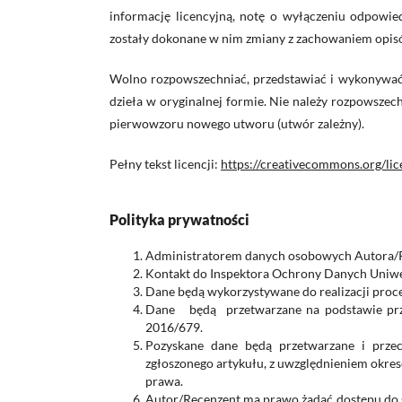
informację licencyjną, notę o wyłączeniu odpowiedz
zostały dokonane w nim zmiany z zachowaniem opisó
Wolno rozpowszechniać, przedstawiać i wykonywać
dzieła w oryginalnej formie. Nie należy rozpowsze
pierwowzoru nowego utworu (utwór zależny).
Pełny tekst licencji:
https://creativecommons.org/lic
Polityka prywatności
Administratorem danych osobowych Autora/Rec
Kontakt do Inspektora Ochrony Danych Uniwer
Dane będą wykorzystywane do realizacji proc
Dane będą przetwarzane na podstawie przep
2016/679.
Pozyskane dane będą przetwarzane i prze
zgłoszonego artykułu, z uwzględnieniem okr
prawa.
Autor/Recenzent ma prawo żądać dostępu do 