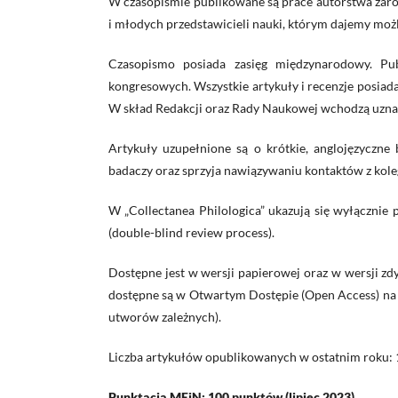
W czasopiśmie publikowane są prace autorstwa zarów
i młodych przedstawicieli nauki, którym dajemy możl
Czasopismo posiada zasięg międzynarodowy. Pu
kongresowych. Wszystkie artykuły i recenzje posiadaj
W skład Redakcji oraz Rady Naukowej wchodzą uznani
Artykuły uzupełnione są o krótkie, anglojęzyczn
badaczy oraz sprzyja nawiązywaniu kontaktów z kolegam
W „Collectanea Philologica” ukazują się wyłączni
(double-blind review process).
Dostępne jest w wersji papierowej oraz w wersji z
dostępne są w Otwartym Dostępie (Open Access) na 
utworów zależnych).
Liczba artykułów opublikowanych w ostatnim roku: 
Punktacja MEiN: 100 punktów (lipiec 2023)