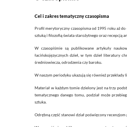
Cel i zakres tematyczny czasopisma
Profil merytoryczny czasopisma od 1995 roku aż do dz
sztuką i filozofią świata starożytnego oraz recepcją 
W czasopiśmie są publikowane artykuły naukowe
łacińskojęzycznych dzieł, w tym dzieł literatury c
średniowiecza, odrodzenia czy baroku.
W naszym periodyku ukazują się również przekłady lite
Materiał w każdym tomie dzielony jest na trzy podsta
tematycznego danego tomu, podział może przebiegać 
sztuka.
Odrębną część stanowi dział poświęcony recenzjom p