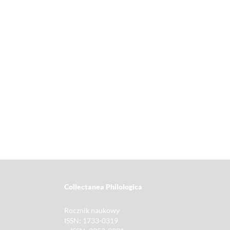
Collectanea Philologica
Rocznik naukowy
ISSN: 1733-0319