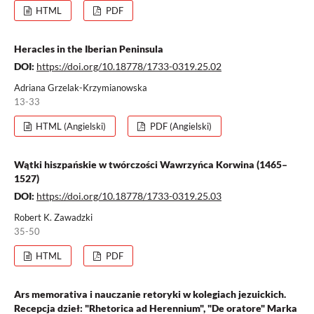
HTML
PDF
Heracles in the Iberian Peninsula
DOI:
https://doi.org/10.18778/1733-0319.25.02
Adriana Grzelak-Krzymianowska
13-33
HTML (Angielski)
PDF (Angielski)
Wątki hiszpańskie w twórczości Wawrzyńca Korwina (1465–
1527)
DOI:
https://doi.org/10.18778/1733-0319.25.03
Robert K. Zawadzki
35-50
HTML
PDF
Ars memorativa i nauczanie retoryki w kolegiach jezuickich.
Recepcja dzieł: "Rhetorica ad Herennium", "De oratore" Marka