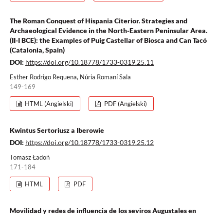
The Roman Conquest of Hispania Citerior. Strategies and
Archaeological Evidence in the North-Eastern Peninsular Area.
(II-I BCE): the Examples of Puig Castellar of Biosca and Can Tacó
(Catalonia, Spain)
DOI:
https://doi.org/10.18778/1733-0319.25.11
Esther Rodrigo Requena, Núria Romaní Sala
149-169
HTML (Angielski)
PDF (Angielski)
Kwintus Sertoriusz a Iberowie
DOI:
https://doi.org/10.18778/1733-0319.25.12
Tomasz Ładoń
171-184
HTML
PDF
Movilidad y redes de influencia de los seviros Augustales en