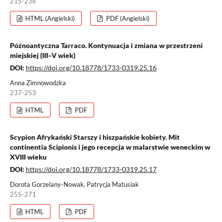
215-236
HTML (Angielski)
PDF (Angielski)
Późnoantyczna Tarraco. Kontynuacja i zmiana w przestrzeni
miejskiej (III–V wiek)
DOI:
https://doi.org/10.18778/1733-0319.25.16
Anna Zimnowodzka
237-253
HTML
PDF
Scypion Afrykański Starszy i hiszpańskie kobiety. Mit
continentia Scipionis i jego recepcja w malarstwie weneckim w
XVIII wieku
DOI:
https://doi.org/10.18778/1733-0319.25.17
Dorota Gorzelany-Nowak, Patrycja Matusiak
255-271
HTML
PDF