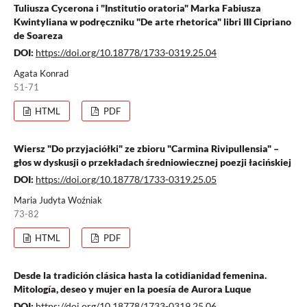
Tuliusza Cycerona i "Institutio oratoria" Marka Fabiusza
Kwintyliana w podręczniku "De arte rhetorica" libri III Cipriano
de Soareza
DOI:
https://doi.org/10.18778/1733-0319.25.04
Agata Konrad
51-71
HTML
PDF
Wiersz "Do przyjaciółki" ze zbioru "Carmina Rivipullensia" –
głos w dyskusji o przekładach średniowiecznej poezji łacińskiej
DOI:
https://doi.org/10.18778/1733-0319.25.05
Maria Judyta Woźniak
73-82
HTML
PDF
Desde la tradición clásica hasta la cotidianidad femenina.
Mitología, deseo y mujer en la poesía de Aurora Luque
DOI:
https://doi.org/10.18778/1733-0319.25.06