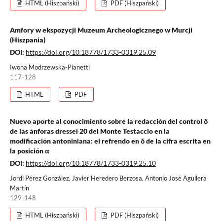
HTML (Hiszpański)
PDF (Hiszpański)
Amfory w ekspozycji Muzeum Archeologicznego w Murcji
(Hiszpania)
DOI:
https://doi.org/10.18778/1733-0319.25.09
Iwona Modrzewska-Pianetti
117-128
HTML
PDF
Nuevo aporte al conocimiento sobre la redacción del control δ
de las ánforas dressel 20 del Monte Testaccio en la
modificación antoniniana: el refrendo en δ de la cifra escrita en
la posición α
DOI:
https://doi.org/10.18778/1733-0319.25.10
Jordi Pérez González, Javier Heredero Berzosa, Antonio José Aguilera
Martín
129-148
HTML (Hiszpański)
PDF (Hiszpański)