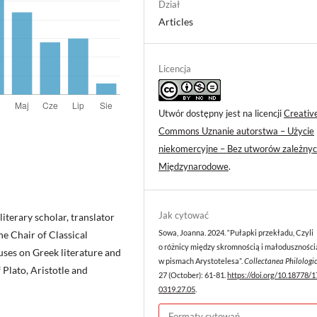
Dział
Articles
Licencja
Utwór dostępny jest na licencji
Creativ
Commons Uznanie autorstwa – Użycie
niekomercyjne – Bez utworów zależnyc
Międzynarodowe
.
Jak cytować
literary scholar, translator
he Chair of Classical
Sowa, Joanna. 2024. “Pułapki przekładu, Czyli
o różnicy między skromnością i małoduszności
uses on Greek literature and
w pismach Arystotelesa”.
Collectanea Philologi
 Plato, Aristotle and
27 (October): 61-81.
https://doi.org/10.18778/
0319.27.05
.
Formaty cytowań