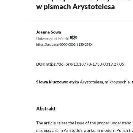
w pismach Arystotelesa
Joanna Sowa
Uniwersytet Łódzki
https://orcid.org/0000-0002-6130-293X
DOI:
https://doi.org/10.18778/1733-0319.27.05
Słowa kluczowe:
etyka Arystotelesa, mikropsychia
Abstrakt
The article raises the issue of the proper understand
mikropsychia
in Aristotle’s works. In modern Polish tr