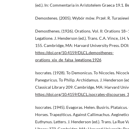
(ed.). In: Commentaria in Aristotelem Graeca 19.1. B
Demostenes. (2005). Wybór mów. Przeł. R. Turasiew
Demosthenes. (1926). Orations. Vol. II: Orations 18
Legatione. J. Henderson (ed.). Trans. C.A. Vince, J.H. 
155. Cambridge, MA: Harvard University Press. DOI
https://doi.org/10.4159/DLCL.demosthenes-
orations_xix_de_falsa_legatione.1926
Isocrates. (1928). To Demonicus. To Nicocles. Nicocl
Panegyricus. To Philip. Archidamus. J. Henderson (ed.
Classical Library 209. Cambridge, MA: Harvard Unive
https://doi.org/10.4159/DLCL.isocrates-discourses_
Isocrates. (1945). Evagoras. Helen. Busiris. Plataicu
Horses. Trapeziticus. Against Callimachus. Aegineticu
Euthynus. Letters. J. Henderson (ed.). Trans. La Rue 
Library 373. Cambridge, MA: Harvard University Pre