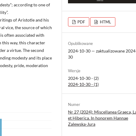
desty”; according to one of
ity”.
writings of Aristotle and his
PDF
HTML
al vice, the source of which
 is often associated with
 this way, this character
Opublikowane
der a virtue. The second
2024-10-30 — zaktualizowane 2024
30
anding modesty and its place
modesty, pride, moderation
Wersje
2024-10-30 - (2)
2024-10-30 - (1)
Numer
Nr 27 (2024): Miscellanea Graeca, L
et Hiberica. In honorem Hannae
Zalewska-Jura