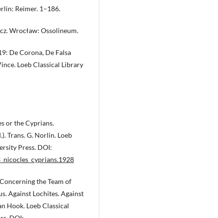
erlin: Reimer. 1–186.
icz. Wrocław: Ossolineum.
–19: De Corona, De Falsa
Vince. Loeb Classical Library
:
es or the Cyprians.
). Trans. G. Norlin. Loeb
rsity Press. DOI:
3_nicocles_cyprians.1928
s. Concerning the Team of
s. Against Lochites. Against
Van Hook. Loeb Classical
ss. DOI: