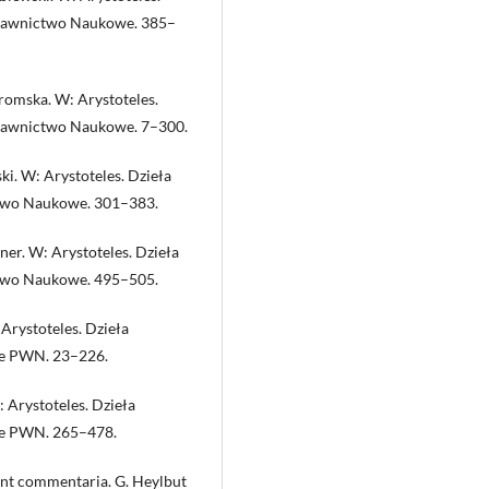
ydawnictwo Naukowe. 385–
Gromska. W: Arystoteles.
dawnictwo Naukowe. 7–300.
ki. W: Arystoteles. Dzieła
two Naukowe. 301–383.
gner. W: Arystoteles. Dzieła
two Naukowe. 495–505.
 Arystoteles. Dzieła
e PWN. 23–226.
: Arystoteles. Dzieła
we PWN. 265–478.
unt commentaria. G. Heylbut