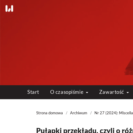
Start
O czasopiśmie
Zawartość
Strona domowa
/
Archiwum
/
Nr 27 (2024): Miscell
Pułapki przekładu, czyli o r