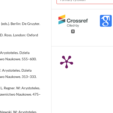
n (eds.). Berlin: De Gruyter.
0
W.D. Ross. London: Oxford
 Arystoteles. Dzieła
two Naukowe. 555–600.
: Arystoteles. Dzieła
two Naukowe. 313–333.
 L. Regner. W: Arystoteles.
ydawnictwo Naukowe. 475–
blewski. W: Arystoteles.