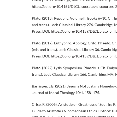
https://doi.org/10.4159/DLCL.isocrates-discourses_
Plato. (2013). Republic, Volume II: Books 6–10. Ch. 
and trans.). Loeb Classical Library 276. Cambridge,
Press. DOI:
https://doi.org/10.4159/DLCL.plato_phi
Plato. (2017). Euthyphro. Apology. Crito. Phaedo. C
(eds. and trans.). Loeb Classical Library 36. Cambri
Press. DOI:
https://doi.org/10.4159/DLCL.plato_phil
Plato. (2022). Lysis. Symposium. Phaedrus. Ch. Emlyn
trans.). Loeb Classical Library 166. Cambridge, MA: 
Barringer, J.B. (2021). Jesus Is Not Just my Homeboy
Journal of Moral Theology 10/1. 158–175.
Crisp, R. (2006). Aristotle on Greatness of Soul. In: R.
Guide to Aristotle’s Nicomachean Ethics. Oxford: Bl