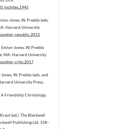
20_lochites.1945
Emlyn-Jones, W. Preddy (eds.
 MA: Harvard University
losopher-republic.2013
h. Emlyn-Jones, W. Preddy
dge, MA: Harvard University
osopher-crito.2017
-Jones, W. Preddy (eds. and
Harvard University Press.
: A Friendship Christology.
 Kraut (ed.). The Blackwell
ackwell Publishing Ltd. 158–