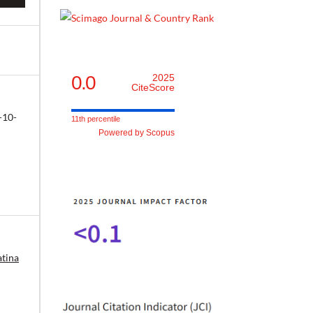
0.0
2025
CiteScore
-10-
11th percentile
Powered by Scopus
atina