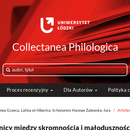
Collectanea Philologica
Proces recenzyjny
Dla Autorów
Polityka
anea Graeca, Latina et Hiberica. In honorem Hannae Zalewska-Jura
/
Article
óżnicy między skromnością i małodusznośc