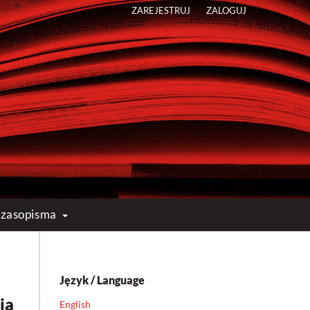
ZAREJESTRUJ
ZALOGUJ
 czasopisma
s
Język / Language
ią
English