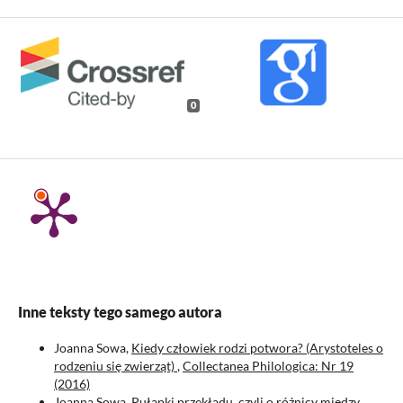
0
Inne teksty tego samego autora
Joanna Sowa,
Kiedy człowiek rodzi potwora? (Arystoteles o
rodzeniu się zwierząt)
,
Collectanea Philologica: Nr 19
(2016)
Joanna Sowa,
Pułapki przekładu, czyli o różnicy między