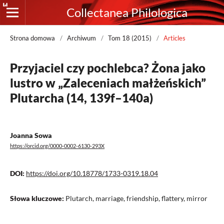
Collectanea Philologica
Strona domowa
/
Archiwum
/
Tom 18 (2015)
/
Articles
Przyjaciel czy pochlebca? Żona jako
lustro w „Zaleceniach małżeńskich”
Plutarcha (14, 139f–140a)
Joanna Sowa
https://orcid.org/0000-0002-6130-293X
DOI:
https://doi.org/10.18778/1733-0319.18.04
Słowa kluczowe:
Plutarch, marriage, friendship, flattery, mirror