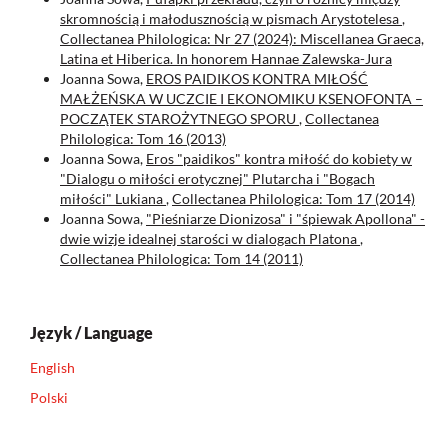
skromnością i małodusznością w pismach Arystotelesa
,
Collectanea Philologica: Nr 27 (2024): Miscellanea Graeca,
Latina et Hiberica. In honorem Hannae Zalewska-Jura
Joanna Sowa,
EROS PAIDIKOS KONTRA MIŁOŚĆ
MAŁŻEŃSKA W UCZCIE I EKONOMIKU KSENOFONTA –
POCZĄTEK STAROŻYTNEGO SPORU
,
Collectanea
Philologica: Tom 16 (2013)
Joanna Sowa,
Eros "paidikos" kontra miłość do kobiety w
"Dialogu o miłości erotycznej" Plutarcha i "Bogach
miłości" Lukiana
,
Collectanea Philologica: Tom 17 (2014)
Joanna Sowa,
"Pieśniarze Dionizosa" i "śpiewak Apollona" -
dwie wizje idealnej starości w dialogach Platona
,
Collectanea Philologica: Tom 14 (2011)
Język / Language
English
Polski