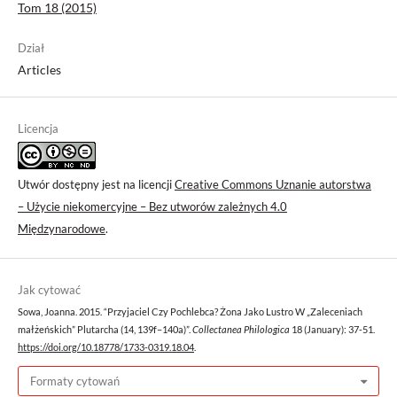
Tom 18 (2015)
Dział
Articles
Licencja
Utwór dostępny jest na licencji
Creative Commons Uznanie autorstwa
– Użycie niekomercyjne – Bez utworów zależnych 4.0
Międzynarodowe
.
Jak cytować
Sowa, Joanna. 2015. “Przyjaciel Czy Pochlebca? Żona Jako Lustro W „Zaleceniach
małżeńskich” Plutarcha (14, 139f–140a)”.
Collectanea Philologica
18 (January): 37-51.
https://doi.org/10.18778/1733-0319.18.04
.
Formaty cytowań