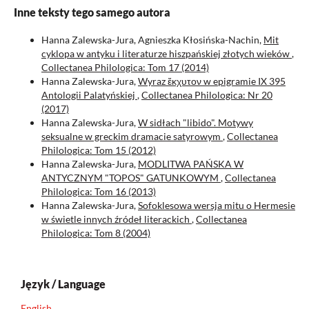
Inne teksty tego samego autora
Hanna Zalewska-Jura, Agnieszka Kłosińska-Nachin,
Mit
cyklopa w antyku i literaturze hiszpańskiej złotych wieków
,
Collectanea Philologica: Tom 17 (2014)
Hanna Zalewska-Jura,
Wyraz ἔκχυτον w epigramie IX 395
Antologii Palatyńskiej
,
Collectanea Philologica: Nr 20
(2017)
Hanna Zalewska-Jura,
W sidłach "libido". Motywy
seksualne w greckim dramacie satyrowym
,
Collectanea
Philologica: Tom 15 (2012)
Hanna Zalewska-Jura,
MODLITWA PAŃSKA W
ANTYCZNYM "TOPOS" GATUNKOWYM
,
Collectanea
Philologica: Tom 16 (2013)
Hanna Zalewska-Jura,
Sofoklesowa wersja mitu o Hermesie
w świetle innych źródeł literackich
,
Collectanea
Philologica: Tom 8 (2004)
Język / Language
English