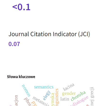
Słowa kluczowe
łacina
nomos
semantics
linguistics
elegy
choroba
gender
platonic dialogue
metanoia
latin