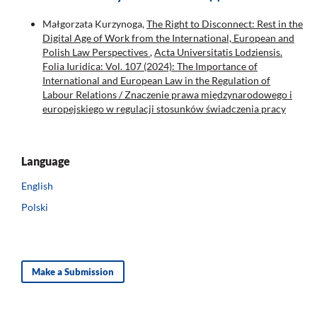
Małgorzata Kurzynoga,
The Right to Disconnect: Rest in the
Digital Age of Work from the International, European and
Polish Law Perspectives
,
Acta Universitatis Lodziensis.
Folia Iuridica: Vol. 107 (2024): The Importance of
International and European Law in the Regulation of
Labour Relations / Znaczenie prawa międzynarodowego i
europejskiego w regulacji stosunków świadczenia pracy
Language
English
Polski
Make a Submission