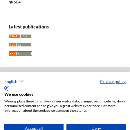
604
Latest publications
English
Privacy policy
Acta Universitatis Lodziensis. Folia Iuridica
ISSN: 0208-6069
We use cookies
e-ISSN: 2450-2782
We may place these for analysis of our visitor data, to improve our website, show
personalised content and to give you a great website experience. For more
Publisher: Lodz University Press (
website
)
information about the cookies we use open the settings.
Jan Matejki 34A Str., postal code: 90-237, town: Łódź
Tel.: 42 235 01 65, fax: 42 66 55 86
Publisher's office:
journals@uni.lodz.pl
Accept all
Deny