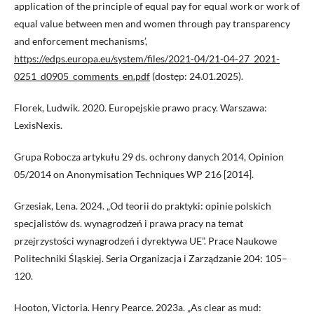
application of the principle of equal pay for equal work or work of
equal value between men and women through pay transparency
and enforcement mechanisms’,
https://edps.europa.eu/system/files/2021-04/21-04-27_2021-
0251_d0905_comments_en.pdf
(dostęp: 24.01.2025).
Florek, Ludwik. 2020. Europejskie prawo pracy. Warszawa:
LexisNexis.
Grupa Robocza artykułu 29 ds. ochrony danych 2014, Opinion
05/2014 on Anonymisation Techniques WP 216 [2014].
Grzesiak, Lena. 2024. „Od teorii do praktyki: opinie polskich
specjalistów ds. wynagrodzeń i prawa pracy na temat
przejrzystości wynagrodzeń i dyrektywa UE”. Prace Naukowe
Politechniki Śląskiej. Seria Organizacja i Zarządzanie 204: 105–
120.
Hooton, Victoria. Henry Pearce. 2023a. „As clear as mud: