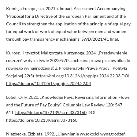
Komisja Europejska. 2021b. Impact Assessment Accompanying
‘Proposal for a Directive of the European Parliament and of the
Council to strengthen the application of the principle of equal pay
for equal work or work of equal value between men and women
through pay transparency mechanisms’ SWD/2021/41 final.
Kurosz, Krzysztof. Małgorzata Kurzynoga. 2024. „Przedawnienie
roszczeń w dyrektywie 2023/970 a ochrona prawa pracownika do
równego wynagrodzenia”. Z Problematyki Prawa Pracy i Polityki
Socjalnej 22(5).
https://doi.org/10.31261/zpppips.2024.22.03
DOI:
https://doi.org/10.31261/zpppips.2024.22.03
Lobel, Orly. 2020. „Knowledge Pays: Reversing Information Flows
and the Future of Pay Equity”. Columbia Law Review 120: 547–
611.
https://doi.org/10.2139/ssrn.3373160
DOI:
https://doi.org/10.2139/ssrn.3373160
Niezbecka, Elżbieta. 1992. „Ujawnianie wysokości wynagrodzeń