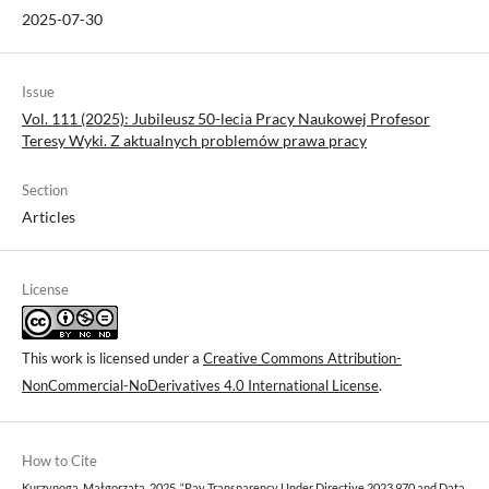
2025-07-30
Issue
Vol. 111 (2025): Jubileusz 50-lecia Pracy Naukowej Profesor
Teresy Wyki. Z aktualnych problemów prawa pracy
Section
Articles
License
This work is licensed under a
Creative Commons Attribution-
NonCommercial-NoDerivatives 4.0 International License
.
How to Cite
Kurzynoga, Małgorzata. 2025. “Pay Transparency Under Directive 2023 970 and Data