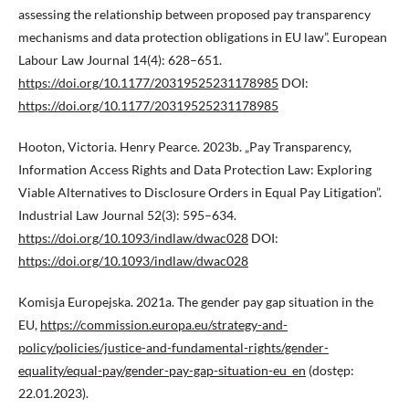
assessing the relationship between proposed pay transparency
mechanisms and data protection obligations in EU law”. European
Labour Law Journal 14(4): 628–651.
https://doi.org/10.1177/20319525231178985
DOI:
https://doi.org/10.1177/20319525231178985
Hooton, Victoria. Henry Pearce. 2023b. „Pay Transparency,
Information Access Rights and Data Protection Law: Exploring
Viable Alternatives to Disclosure Orders in Equal Pay Litigation”.
Industrial Law Journal 52(3): 595–634.
https://doi.org/10.1093/indlaw/dwac028
DOI:
https://doi.org/10.1093/indlaw/dwac028
Komisja Europejska. 2021a. The gender pay gap situation in the
EU,
https://commission.europa.eu/strategy-and-
policy/policies/justice-and-fundamental-rights/gender-
equality/equal-pay/gender-pay-gap-situation-eu_en
(dostęp:
22.01.2023).