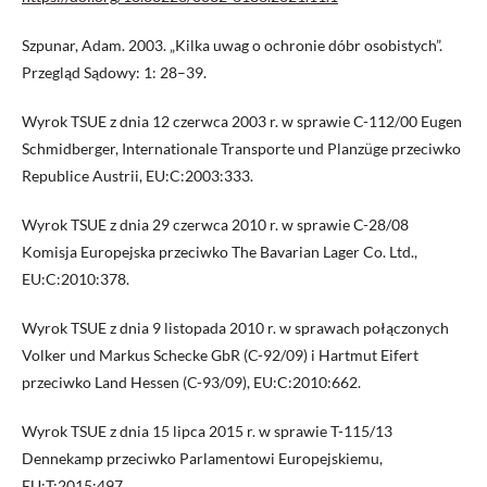
Szpunar, Adam. 2003. „Kilka uwag o ochronie dóbr osobistych”.
Przegląd Sądowy: 1: 28–39.
Wyrok TSUE z dnia 12 czerwca 2003 r. w sprawie C-112/00 Eugen
Schmidberger, Internationale Transporte und Planzüge przeciwko
Republice Austrii, EU:C:2003:333.
Wyrok TSUE z dnia 29 czerwca 2010 r. w sprawie C-28/08
Komisja Europejska przeciwko The Bavarian Lager Co. Ltd.,
EU:C:2010:378.
Wyrok TSUE z dnia 9 listopada 2010 r. w sprawach połączonych
Volker und Markus Schecke GbR (C-92/09) i Hartmut Eifert
przeciwko Land Hessen (C-93/09), EU:C:2010:662.
Wyrok TSUE z dnia 15 lipca 2015 r. w sprawie T-115/13
Dennekamp przeciwko Parlamentowi Europejskiemu,
EU:T:2015:497.