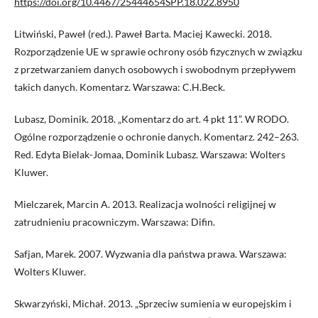
https://doi.org/10.4467/25444654SPP.18.022.8950
Litwiński, Paweł (red.). Paweł Barta. Maciej Kawecki. 2018.
Rozporządzenie UE w sprawie ochrony osób fizycznych w związku
z przetwarzaniem danych osobowych i swobodnym przepływem
takich danych. Komentarz. Warszawa: C.H.Beck.
Lubasz, Dominik. 2018. „Komentarz do art. 4 pkt 11”. W RODO.
Ogólne rozporządzenie o ochronie danych. Komentarz. 242–263.
Red. Edyta Bielak-Jomaa, Dominik Lubasz. Warszawa: Wolters
Kluwer.
Mielczarek, Marcin A. 2013. Realizacja wolności religijnej w
zatrudnieniu pracowniczym. Warszawa: Difin.
Safjan, Marek. 2007. Wyzwania dla państwa prawa. Warszawa:
Wolters Kluwer.
Skwarzyński, Michał. 2013. „Sprzeciw sumienia w europejskim i