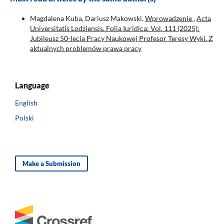
Magdalena Kuba, Dariusz Makowski,
Wprowadzenie
,
Acta
Universitatis Lodziensis. Folia Iuridica: Vol. 111 (2025):
Jubileusz 50-lecia Pracy Naukowej Profesor Teresy Wyki. Z
aktualnych problemów prawa pracy
Language
English
Polski
Make a Submission