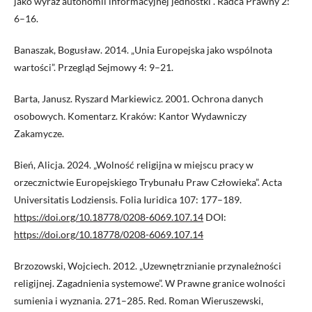
jako wyraz autonomii informacyjnej jednostki”. Radca Prawny 2:
6–16.
Banaszak, Bogusław. 2014. „Unia Europejska jako wspólnota
wartości”. Przegląd Sejmowy 4: 9–21.
Barta, Janusz. Ryszard Markiewicz. 2001. Ochrona danych
osobowych. Komentarz. Kraków: Kantor Wydawniczy
Zakamycze.
Bień, Alicja. 2024. „Wolność religijna w miejscu pracy w
orzecznictwie Europejskiego Trybunału Praw Człowieka”. Acta
Universitatis Lodziensis. Folia Iuridica 107: 177–189.
https://doi.org/10.18778/0208-6069.107.14
DOI:
https://doi.org/10.18778/0208-6069.107.14
Brzozowski, Wojciech. 2012. „Uzewnętrznianie przynależności
religijnej. Zagadnienia systemowe”. W Prawne granice wolności
sumienia i wyznania. 271–285. Red. Roman Wieruszewski,