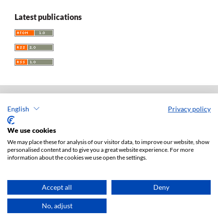
Latest publications
English
Privacy policy
Acta Universitatis Lodziensis. Folia Iuridica
ISSN: 0208-6069
We use cookies
e-ISSN: 2450-2782
We may place these for analysis of our visitor data, to improve our website, show
personalised content and to give you a great website experience. For more
Publisher: Lodz University Press (
website
)
information about the cookies we use open the settings.
Jan Matejki 34A Str., postal code: 90-237, town: Łódź
Tel.: 42 235 01 65, fax: 42 66 55 86
Publisher's office:
journals@uni.lodz.pl
Accept all
Deny
Accesibility declaration
No, adjust