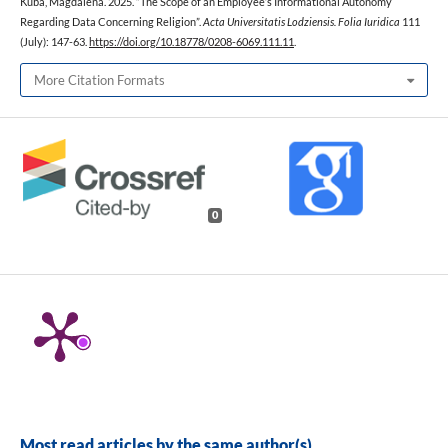
Kuba, Magdalena. 2025. “The Scope of an Employee’s Informational Autonomy
Regarding Data Concerning Religion”.
Acta Universitatis Lodziensis. Folia Iuridica
111
(July): 147-63.
https://doi.org/10.18778/0208-6069.111.11
.
More Citation Formats
0
Most read articles by the same author(s)