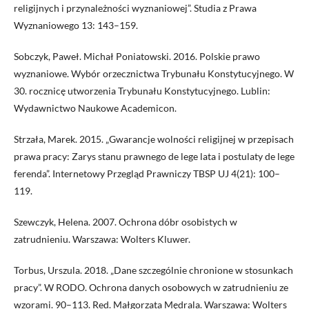
religijnych i przynależności wyznaniowej”. Studia z Prawa
Wyznaniowego 13: 143–159.
Sobczyk, Paweł. Michał Poniatowski. 2016. Polskie prawo
wyznaniowe. Wybór orzecznictwa Trybunału Konstytucyjnego. W
30. rocznicę utworzenia Trybunału Konstytucyjnego. Lublin:
Wydawnictwo Naukowe Academicon.
Strzała, Marek. 2015. „Gwarancje wolności religijnej w przepisach
prawa pracy: Zarys stanu prawnego de lege lata i postulaty de lege
ferenda”. Internetowy Przegląd Prawniczy TBSP UJ 4(21): 100–
119.
Szewczyk, Helena. 2007. Ochrona dóbr osobistych w
zatrudnieniu. Warszawa: Wolters Kluwer.
Torbus, Urszula. 2018. „Dane szczególnie chronione w stosunkach
pracy”. W RODO. Ochrona danych osobowych w zatrudnieniu ze
wzorami. 90–113. Red. Małgorzata Mędrala. Warszawa: Wolters