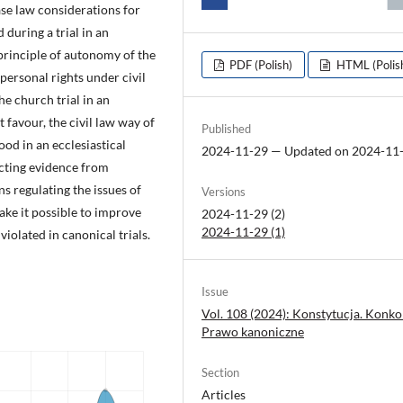
ase law considerations for
 during a trial in an
 principle of autonomy of the
PDF (Polish)
HTML (Polis
personal rights under civil
the church trial in an
 favour, the civil law way of
Published
ood in an ecclesiastical
2024-11-29 — Updated on 2024-11
lecting evidence from
ns regulating the issues of
Versions
ke it possible to improve
2024-11-29 (2)
2024-11-29 (1)
violated in canonical trials.
Issue
Vol. 108 (2024): Konstytucja. Konko
Prawo kanoniczne
Section
Articles