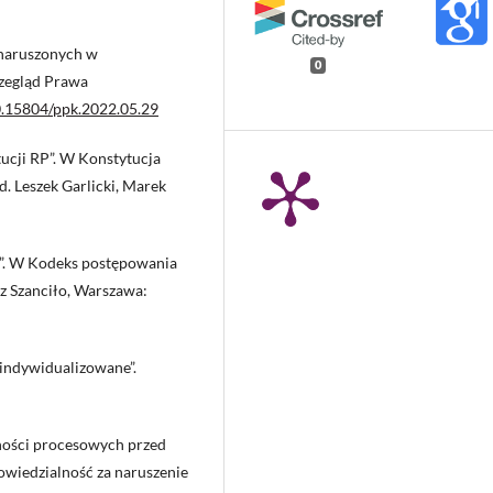
 naruszonych w
0
rzegląd Prawa
10.15804/ppk.2022.05.29
tucji RP”. W Konstytucja
ed. Leszek Garlicki, Marek
C”. W Kodeks postępowania
sz Szanciło, Warszawa:
zindywidualizowane”.
ności procesowych przed
owiedzialność za naruszenie