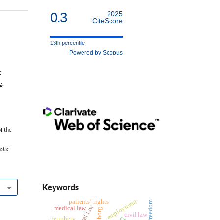
0.3
2025
CiteScore
13th percentile
Powered by Scopus
-
e
.
f the
Folia
Keywords
employment
patients’ rights
biblical law
medical law
cyborg
civil law
periphery