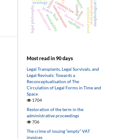
morphological freedom
charity
common law
resocialisation
axiology
dignity
transhumanism
mercy
legal philosophy
justice
penal populism
posthumanism
centre
divine nature
fault
availability
egology
Most read in 90 days
Legal Transplants, Legal Survivals, and
Legal Revivals: Towards a
Reconceptualisation of The
Circulation of Legal Forms in Time and
Space
1704
Restoration of the term in the
administrative proceedings
706
The crime of issuing “empty” VAT
invoices