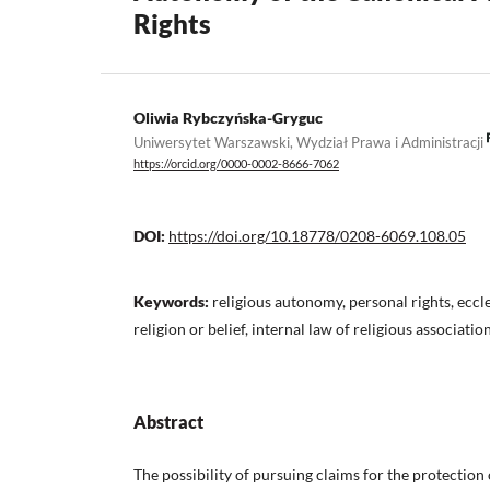
Rights
Oliwia Rybczyńska-Gryguc
Uniwersytet Warszawski, Wydział Prawa i Administracji
https://orcid.org/0000-0002-8666-7062
DOI:
https://doi.org/10.18778/0208-6069.108.05
Keywords:
religious autonomy, personal rights, eccl
religion or belief, internal law of religious associatio
Abstract
The possibility of pursuing claims for the protection 