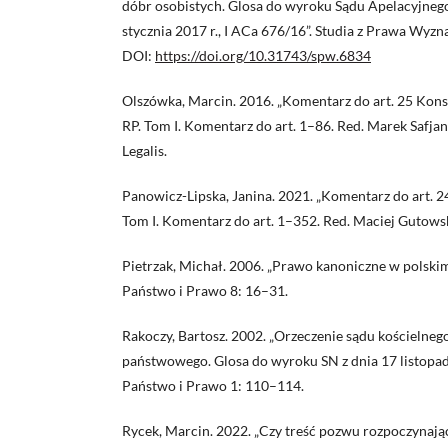
dóbr osobistych. Glosa do wyroku Sądu Apelacyjneg
stycznia 2017 r., I ACa 676/16”. Studia z Prawa Wy
DOI:
https://doi.org/10.31743/spw.6834
Olszówka, Marcin. 2016. „Komentarz do art. 25 Kons
RP. Tom I. Komentarz do art. 1–86. Red. Marek Safja
Legalis.
Panowicz-Lipska, Janina. 2021. „Komentarz do art. 2
Tom I. Komentarz do art. 1–352. Red. Maciej Gutows
Pietrzak, Michał. 2006. „Prawo kanoniczne w polski
Państwo i Prawo 8: 16–31.
Rakoczy, Bartosz. 2002. „Orzeczenie sądu kościelneg
państwowego. Glosa do wyroku SN z dnia 17 listopad
Państwo i Prawo 1: 110–114.
Rycek, Marcin. 2022. „Czy treść pozwu rozpoczynają