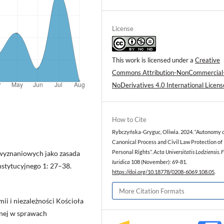
License
This work is licensed under a
Creative
Commons Attribution-NonCommercial
NoDerivatives 4.0 International Licens
How to Cite
Rybczyńska-Gryguc, Oliwia. 2024. “Autonomy o
Canonical Process and Civil Law Protection of
 wyznaniowych jako zasada
Personal Rights”.
Acta Universitatis Lodziensis. 
Iuridica
108 (November): 69-81.
stytucyjnego 1: 27–38.
https://doi.org/10.18778/0208-6069.108.05
.
More Citation Formats
ii i niezależności Kościoła
jnej w sprawach