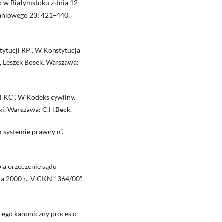
o w Białymstoku z dnia 12
znaniowego 23: 421–440.
tytucji RP”. W Konstytucja
n, Leszek Bosek. Warszawa:
4 KC”. W Kodeks cywilny.
ki. Warszawa: C.H.Beck.
m systemie prawnym”.
o a orzeczenie sądu
a 2000 r., V CKN 1364/00”.
cego kanoniczny proces o