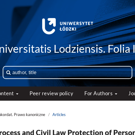
iversitatis Lodziensis. Folia 
ontent
Peer review policy
For Authors
Jo
nkordat. Prawo kanoniczne
/
Articles
ocess and Civil Law Protection of Perso