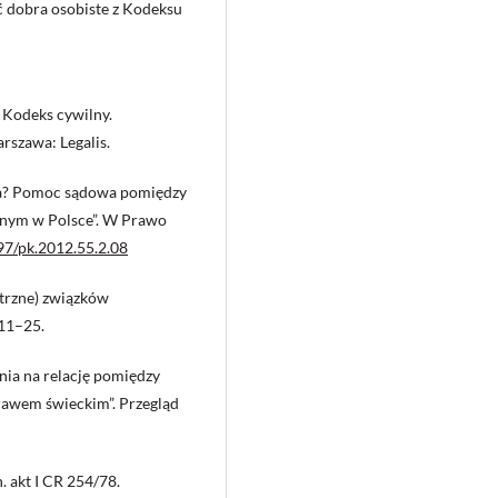
 dobra osobiste z Kodeksu
 Kodeks cywilny.
rszawa: Legalis.
zna? Pomoc sądowa pomiędzy
nym w Polsce”. W Prawo
697/pk.2012.55.2.08
trzne) związków
 11–25.
enia na relację pomiędzy
wem świeckim”. Przegląd
. akt I CR 254/78.