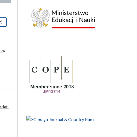
h)
-29
rdat.