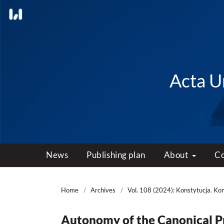
Acta Un
News
Publishing plan
About
C
Home
/
Archives
/
Vol. 108 (2024): Konstytucja. Ko
Autonomy of the Canonical Pr