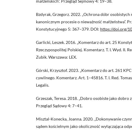
małżeńskich”. Przegląd Sejmowy 4: 19–38.
Bzdyrak, Grzegorz. 2022. „Ochrona dóbr osobistych
kanonicznym procesie o nieważność małżeństwa”. P
Konstytucyjnego 5: 367–379. DOI:
https://doi.org/
Garlicki, Leszek. 2016. „Komentarz do art. 25 Konsty
Rzeczypospolitej Polskiej. Komentarz. T. I. Wyd. II. R
Zubik. Warszawa: LEX.
Górski, Krzysztof. 2023. „Komentarz do art. 261 KP
cywilnego. Komentarz. Art. 1–45816. T. I. Red. Toma
Legalis.
Grzeszak, Teresa. 2018. „Dobro osobiste jako dobro 
Przegląd Sądowy 4: 7–41.
Misztal-Konecka, Joanna. 2020. „Dokonywanie czyn
sądem kościelnym jako okoliczność wyłączająca odp