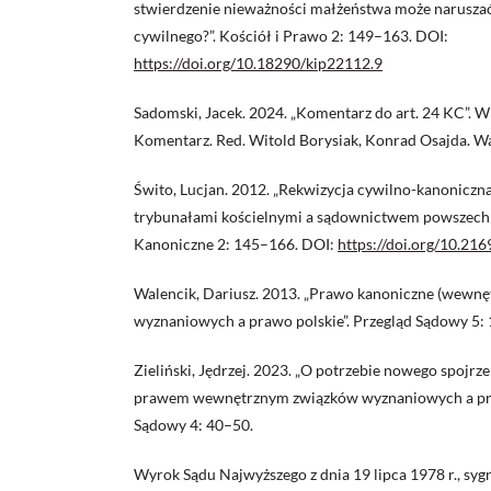
stwierdzenie nieważności małżeństwa może naruszać
cywilnego?”. Kościół i Prawo 2: 149–163. DOI:
https://doi.org/10.18290/kip22112.9
Sadomski, Jacek. 2024. „Komentarz do art. 24 KC”. W
Komentarz. Red. Witold Borysiak, Konrad Osajda. Wa
Świto, Lucjan. 2012. „Rekwizycja cywilno-kanonic
trybunałami kościelnymi a sądownictwem powszech
Kanoniczne 2: 145–166. DOI:
https://doi.org/10.21
Walencik, Dariusz. 2013. „Prawo kanoniczne (wewnę
wyznaniowych a prawo polskie”. Przegląd Sądowy 5:
Zieliński, Jędrzej. 2023. „O potrzebie nowego spojrz
prawem wewnętrznym związków wyznaniowych a pra
Sądowy 4: 40–50.
Wyrok Sądu Najwyższego z dnia 19 lipca 1978 r., sygn