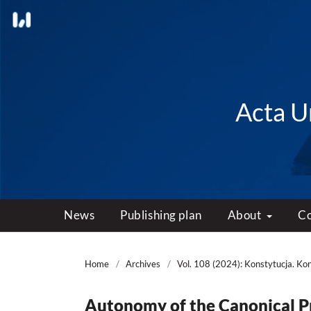
Acta Un
News
Publishing plan
About
C
Home
/
Archives
/
Vol. 108 (2024): Konstytucja. Ko
Autonomy of the Canonical Pr