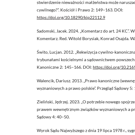
stwierdzenie nieważności małżeństwa może naruszać
cywilnego?”. Kościół i Prawo 2: 149–163. DOI:
https://doi.org/10.18290/kip22112.9
Sadomski, Jacek. 2024. „Komentarz do art. 24 KC”. W
Komentarz. Red. Witold Borysiak, Konrad Osajda. Wa
Świto, Lucjan. 2012. „Rekwizycja cywilno-kanonic
trybunałami kościelnymi a sądownictwem powszech
Kanoniczne 2: 145–166. DOI:
https://doi.org/10.21
Walencik, Dariusz. 2013. „Prawo kanoniczne (wewnę
wyznaniowych a prawo polskie”. Przegląd Sądowy 5:
Zieliński, Jędrzej. 2023. „O potrzebie nowego spojrz
prawem wewnętrznym związków wyznaniowych a pra
Sądowy 4: 40–50.
Wyrok Sądu Najwyższego z dnia 19 lipca 1978 r., sygn