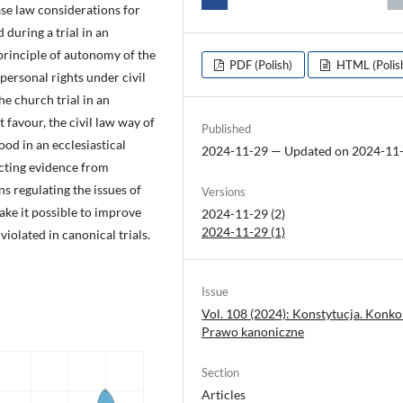
ase law considerations for
 during a trial in an
 principle of autonomy of the
PDF (Polish)
HTML (Polis
personal rights under civil
the church trial in an
 favour, the civil law way of
Published
ood in an ecclesiastical
2024-11-29 — Updated on 2024-11
lecting evidence from
ns regulating the issues of
Versions
ke it possible to improve
2024-11-29 (2)
2024-11-29 (1)
violated in canonical trials.
Issue
Vol. 108 (2024): Konstytucja. Konko
Prawo kanoniczne
Section
Articles