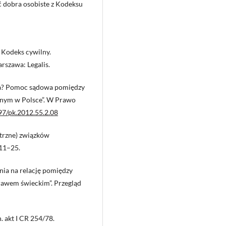
 dobra osobiste z Kodeksu
 Kodeks cywilny.
rszawa: Legalis.
zna? Pomoc sądowa pomiędzy
nym w Polsce”. W Prawo
697/pk.2012.55.2.08
trzne) związków
 11–25.
enia na relację pomiędzy
wem świeckim”. Przegląd
. akt I CR 254/78.