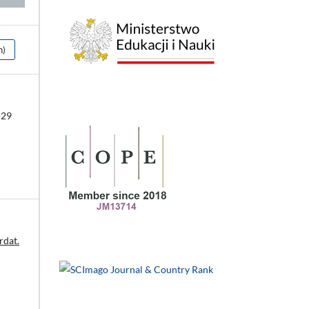
h)
-29
rdat.