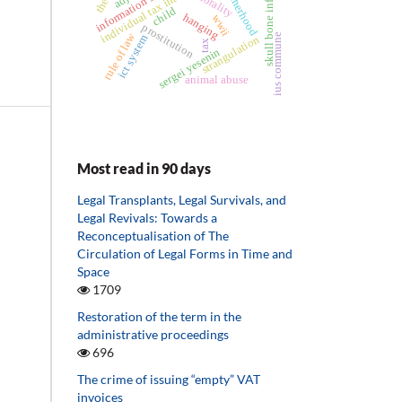
skull bone infarction
individual tax interpretation
information services
motherhood
morality
child
hanging
wwii
prostitution
rule of law
ius commune
ict system
strangulation
tax
sergei yesenin
animal abuse
Most read in 90 days
Legal Transplants, Legal Survivals, and
Legal Revivals: Towards a
Reconceptualisation of The
Circulation of Legal Forms in Time and
Space
1709
Restoration of the term in the
administrative proceedings
696
The crime of issuing “empty” VAT
invoices