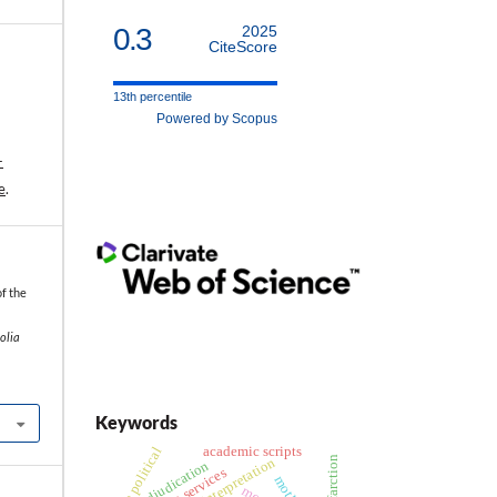
0.3
2025
CiteScore
13th percentile
Powered by Scopus
-
e
.
f the
Folia
Keywords
academic scripts
the political
adjudication