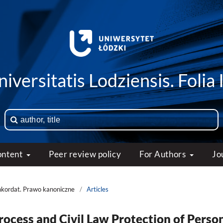
iversitatis Lodziensis. Folia 
ontent
Peer review policy
For Authors
Jo
nkordat. Prawo kanoniczne
/
Articles
ocess and Civil Law Protection of Perso