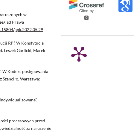
 naruszonych w
0
rzegląd Prawa
10.15804/ppk.2022.05.29
tucji RP”. W Konstytucja
ed. Leszek Garlicki, Marek
C”. W Kodeks postępowania
sz Szanciło, Warszawa:
zindywidualizowane”.
ności procesowych przed
owiedzialność za naruszenie