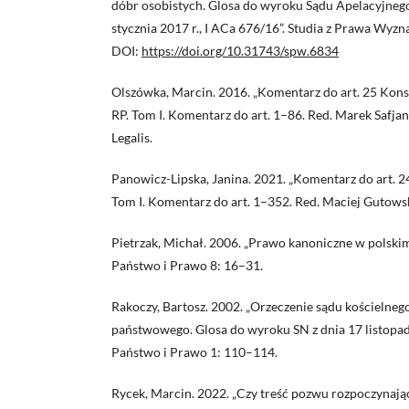
dóbr osobistych. Glosa do wyroku Sądu Apelacyjneg
stycznia 2017 r., I ACa 676/16”. Studia z Prawa Wy
DOI:
https://doi.org/10.31743/spw.6834
Olszówka, Marcin. 2016. „Komentarz do art. 25 Kons
RP. Tom I. Komentarz do art. 1–86. Red. Marek Safja
Legalis.
Panowicz-Lipska, Janina. 2021. „Komentarz do art. 2
Tom I. Komentarz do art. 1–352. Red. Maciej Gutows
Pietrzak, Michał. 2006. „Prawo kanoniczne w polski
Państwo i Prawo 8: 16–31.
Rakoczy, Bartosz. 2002. „Orzeczenie sądu kościelneg
państwowego. Glosa do wyroku SN z dnia 17 listopad
Państwo i Prawo 1: 110–114.
Rycek, Marcin. 2022. „Czy treść pozwu rozpoczynają