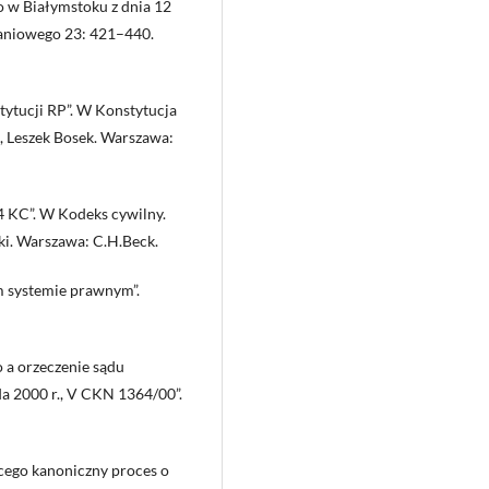
o w Białymstoku z dnia 12
znaniowego 23: 421–440.
tytucji RP”. W Konstytucja
n, Leszek Bosek. Warszawa:
4 KC”. W Kodeks cywilny.
ki. Warszawa: C.H.Beck.
m systemie prawnym”.
o a orzeczenie sądu
a 2000 r., V CKN 1364/00”.
cego kanoniczny proces o