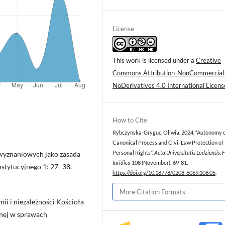
License
This work is licensed under a
Creative
Commons Attribution-NonCommercial
NoDerivatives 4.0 International Licens
How to Cite
Rybczyńska-Gryguc, Oliwia. 2024. “Autonomy o
Canonical Process and Civil Law Protection of
 wyznaniowych jako zasada
Personal Rights”.
Acta Universitatis Lodziensis. 
Iuridica
108 (November): 69-81.
stytucyjnego 1: 27–38.
https://doi.org/10.18778/0208-6069.108.05
.
More Citation Formats
ii i niezależności Kościoła
jnej w sprawach