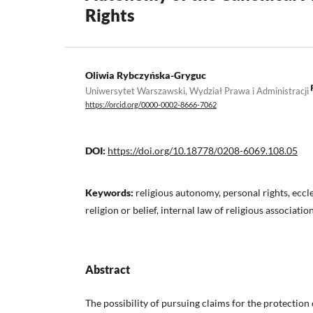
Rights
Oliwia Rybczyńska-Gryguc
Uniwersytet Warszawski, Wydział Prawa i Administracji
https://orcid.org/0000-0002-8666-7062
DOI:
https://doi.org/10.18778/0208-6069.108.05
Keywords:
religious autonomy, personal rights, eccl
religion or belief, internal law of religious associatio
Abstract
The possibility of pursuing claims for the protection 