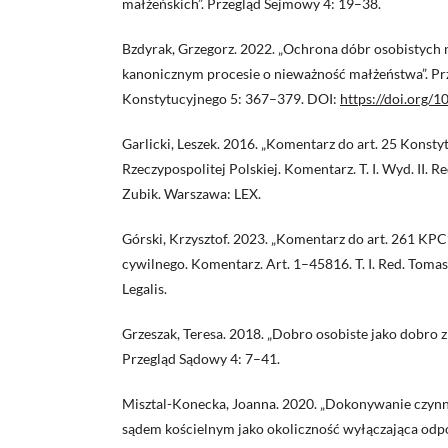
małżeńskich”. Przegląd Sejmowy 4: 19–38.
Bzdyrak, Grzegorz. 2022. „Ochrona dóbr osobistych
kanonicznym procesie o nieważność małżeństwa”. P
Konstytucyjnego 5: 367–379. DOI:
https://doi.org/
Garlicki, Leszek. 2016. „Komentarz do art. 25 Konsty
Rzeczypospolitej Polskiej. Komentarz. T. I. Wyd. II. R
Zubik. Warszawa: LEX.
Górski, Krzysztof. 2023. „Komentarz do art. 261 KP
cywilnego. Komentarz. Art. 1–45816. T. I. Red. Toma
Legalis.
Grzeszak, Teresa. 2018. „Dobro osobiste jako dobro 
Przegląd Sądowy 4: 7–41.
Misztal-Konecka, Joanna. 2020. „Dokonywanie czyn
sądem kościelnym jako okoliczność wyłączająca odp