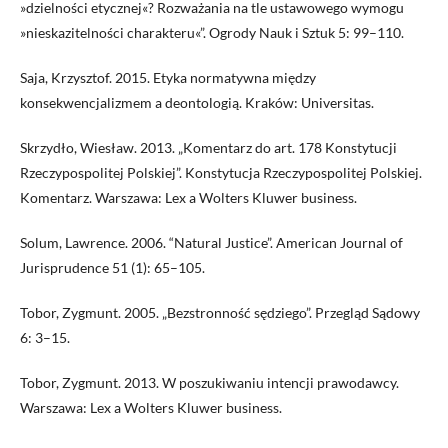
»dzielności etycznej«? Rozważania na tle ustawowego wymogu
»nieskazitelności charakteru«”. Ogrody Nauk i Sztuk 5: 99–110.
Saja, Krzysztof. 2015. Etyka normatywna między
konsekwencjalizmem a deontologią. Kraków: Universitas.
Skrzydło, Wiesław. 2013. „Komentarz do art. 178 Konstytucji
Rzeczypospolitej Polskiej”. Konstytucja Rzeczypospolitej Polskiej.
Komentarz. Warszawa: Lex a Wolters Kluwer business.
Solum, Lawrence. 2006. “Natural Justice”. American Journal of
Jurisprudence 51 (1): 65–105.
Tobor, Zygmunt. 2005. „Bezstronność sędziego”. Przegląd Sądowy
6: 3–15.
Tobor, Zygmunt. 2013. W poszukiwaniu intencji prawodawcy.
Warszawa: Lex a Wolters Kluwer business.