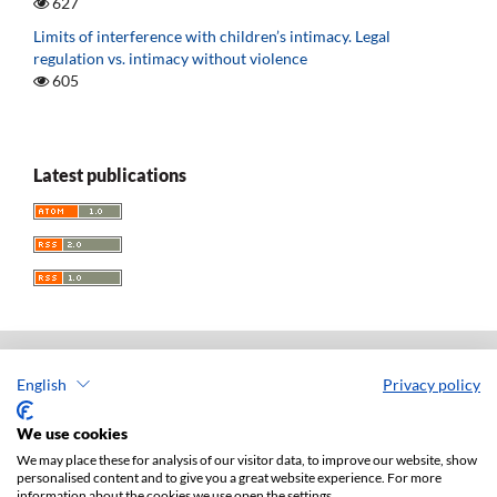
627
Limits of interference with children’s intimacy. Legal
regulation vs. intimacy without violence
605
Latest publications
English
Privacy policy
Acta Universitatis Lodziensis. Folia Iuridica
ISSN: 0208-6069
We use cookies
e-ISSN: 2450-2782
We may place these for analysis of our visitor data, to improve our website, show
personalised content and to give you a great website experience. For more
Publisher: Lodz University Press (
website
)
information about the cookies we use open the settings.