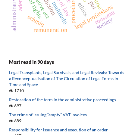
jurisdiction
rule of law
ademia
procedure
pui
multitude
ethics
legal professions
rousseau
schmitt
society
remuneration
Most read in 90 days
Legal Transplants, Legal Survivals, and Legal Revivals: Towards
a Reconceptualisation of The Circulation of Legal Forms in
Time and Space
1710
Restoration of the term in the administrative proceedings
697
The crime of issuing “empty” VAT invoices
689
Responsibility for issuance and execution of an order