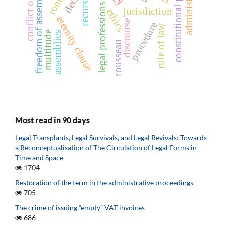
constitutional principles
conflict of rights
decree
freedom of assembly
recurs
legal professions
jurisdiction
ethics
eternity clause
discourse
procedure
rule of law
multitude
assemblies
rousseau
Most read in 90 days
Legal Transplants, Legal Survivals, and Legal Revivals: Towards
a Reconceptualisation of The Circulation of Legal Forms in
Time and Space
1704
Restoration of the term in the administrative proceedings
705
The crime of issuing “empty” VAT invoices
686