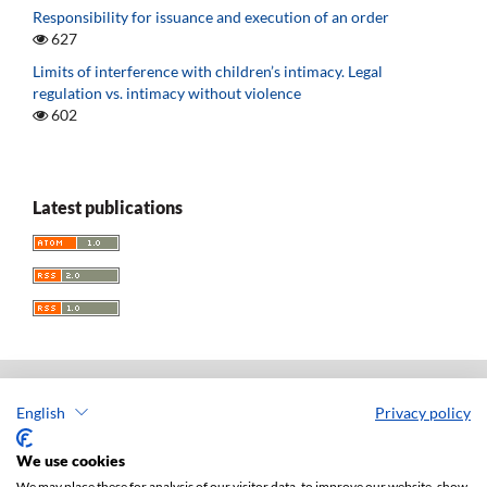
Responsibility for issuance and execution of an order
627
Limits of interference with children’s intimacy. Legal
regulation vs. intimacy without violence
602
Latest publications
English
Privacy policy
Acta Universitatis Lodziensis. Folia Iuridica
ISSN: 0208-6069
We use cookies
e-ISSN: 2450-2782
We may place these for analysis of our visitor data, to improve our website, show