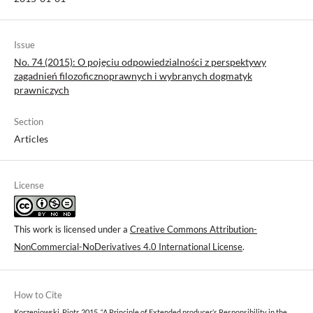
Issue
No. 74 (2015): O pojęciu odpowiedzialności z perspektywy
zagadnień filozoficznoprawnych i wybranych dogmatyk
prawniczych
Section
Articles
License
This work is licensed under a
Creative Commons Attribution-
NonCommercial-NoDerivatives 4.0 International License
.
How to Cite
Korzeniowski, Piotr. 2015. “A Principle of Extended producer’s Responsibility in the