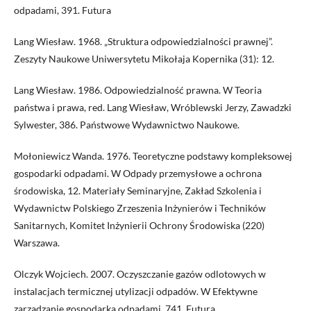
odpadami, 391. Futura
Lang Wiesław. 1968. „Struktura odpowiedzialności prawnej”.
Zeszyty Naukowe Uniwersytetu Mikołaja Kopernika (31): 12.
Lang Wiesław. 1986. Odpowiedzialność prawna. W Teoria
państwa i prawa, red. Lang Wiesław, Wróblewski Jerzy, Zawadzki
Sylwester, 386. Państwowe Wydawnictwo Naukowe.
Mołoniewicz Wanda. 1976. Teoretyczne podstawy kompleksowej
gospodarki odpadami. W Odpady przemysłowe a ochrona
środowiska, 12. Materiały Seminaryjne, Zakład Szkolenia i
Wydawnictw Polskiego Zrzeszenia Inżynierów i Techników
Sanitarnych, Komitet Inżynierii Ochrony Środowiska (220)
Warszawa.
Olczyk Wojciech. 2007. Oczyszczanie gazów odlotowych w
instalacjach termicznej utylizacji odpadów. W Efektywne
zarządzanie gospodarką odpadami, 741. Futura.