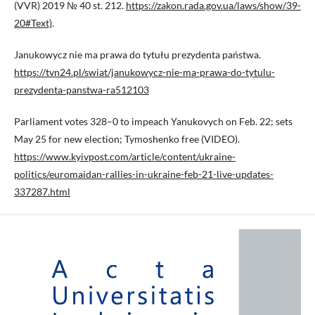
(VVR) 2019 № 40 st. 212.
https://zakon.rada.gov.ua/laws/show/39-
20#Text)
.
Janukowycz nie ma prawa do tytułu prezydenta państwa.
https://tvn24.pl/swiat/janukowycz-nie-ma-prawa-do-tytulu-
prezydenta-panstwa-ra512103
Parliament votes 328–0 to impeach Yanukovych on Feb. 22; sets
May 25 for new election; Tymoshenko free (VIDEO).
https://www.kyivpost.com/article/content/ukraine-
politics/euromaidan-rallies-in-ukraine-feb-21-live-updates-
337287.html