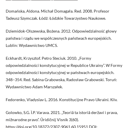
Domańska, Aldona. Michał Domagała. Red. 2008. Profesor
Tadeusz Szymczak. Łódź: Łódzkie Towarzystwo Naukowe.
Dziemidok-Olszewska, Bożena. 2012. Odpowiedzialność głowy
państwa i rządu we współczesnych państwach europejskich.
Lublin: Wydawnictwo UMCS.
Eckhardt, Krzysztof. Petro Steciuk. 2010. „Formy
odpowiedzialności konstytucyjnej w Republice Ukrainy”. W Formy
odpowiedzialności konstytucyjnej w państwach europejskich.
348–354. Red. Sabina Grabowska, Radosław Grabowski. Toruń:
Wydawnictwo Adam Marszałek.
Fedorenko, Vladyslav L. 2016. Konstitucìjne Pravo Ukraїni. Кiїv.
Golowko, S.G. Ì.P. Varava. 2021. „Teorìâ ta istorìâ deržavi ì prava,
mìžnarodne pravo”. Ûridičnij Visnik 3(60).
https://doi.org/10.18372/2307-9061.60.15951
DOI: