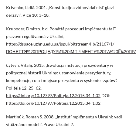
Krivenko, Lidiâ. 2001. „Konstitucìjna vidpovìdal’nìst’ glavi
deržavi”. Viče 10: 3–18.
Krupoder, Dmitro. b.d. Ponâttâ proceduri impìčmentu ta ïï
pravove regulûvannâ v Ukraїni,
https://dspace.uzhnu.edu.ua/jspui/bitstream/lib/21167/1/
ПОНЯТТЯ%20ПРОЦЕДУРИ%20ІМПІЧМЕНТУ%20ТА%20ЇЇ%20ПРА
Łytvyn, Vitalij. 2015. „Ewolucja instytucji prezydentury w
politycznej historii Ukrainy: ustanowienie prezydentury,
kompetencje, rola i miejsce prezydenta w systemie rządów”.
Politeja 12: 25–62.
https://doi.org/10.12797/Politeja.12.2015.34_1.02
DOI:
https://doi.org/10.12797/Politeja.12.2015.34_1.02
Martinûk, Roman S. 2008. „Institut ìmpìčmentu v Ukraїni: vadi
vìtčiznânoï modeli”. Pravo Ukraїni 2.