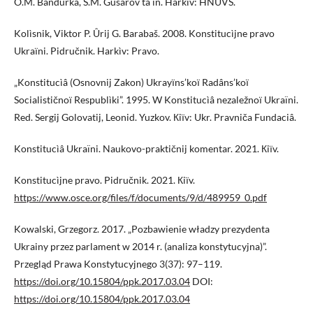
O.M. Bandurka, S.M. Gusarov ta ìn. Harkìv: HNUVS.
Kolìsnik, Viktor P. Ûrij G. Barabaš. 2008. Konstitucìjne pravo
Ukraїni. Pidručnik. Harkìv: Pravo.
„Konstitucìâ (Osnovnij Zakon) Ukrayїns’koї Radâns’koї
Socialističnoї Respublìki”. 1995. W Konstitucìâ nezaležnoї Ukraïni.
Red. Sergij Golovatij, Leonid. Yuzkov. Кiїv: Ukr. Pravniča Fundaciâ.
Konstitucìâ Ukraïni. Naukovo-praktičnij komentar. 2021. Кiїv.
Konstitucìjne pravo. Pidručnik. 2021. Кiїv.
https://www.osce.org/files/f/documents/9/d/489959_0.pdf
Kowalski, Grzegorz. 2017. „Pozbawienie władzy prezydenta
Ukrainy przez parlament w 2014 r. (analiza konstytucyjna)”.
Przegląd Prawa Konstytucyjnego 3(37): 97–119.
https://doi.org/10.15804/ppk.2017.03.04
DOI:
https://doi.org/10.15804/ppk.2017.03.04