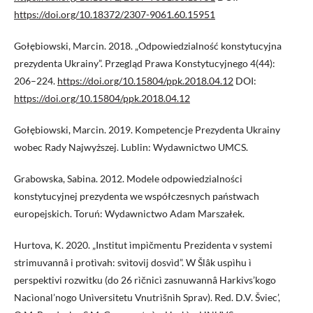
https://doi.org/10.18372/2307-9061.60.15951
Gołębiowski, Marcin. 2018. „Odpowiedzialność konstytucyjna
prezydenta Ukrainy”. Przegląd Prawa Konstytucyjnego 4(44):
206–224.
https://doi.org/10.15804/ppk.2018.04.12
DOI:
https://doi.org/10.15804/ppk.2018.04.12
Gołębiowski, Marcin. 2019. Kompetencje Prezydenta Ukrainy
wobec Rady Najwyższej. Lublin: Wydawnictwo UMCS.
Grabowska, Sabina. 2012. Modele odpowiedzialności
konstytucyjnej prezydenta we współczesnych państwach
europejskich. Toruń: Wydawnictwo Adam Marszałek.
Hurtova, K. 2020. „Institut ìmpìčmentu Prezidenta v systemi
strimuvannâ i protìvah: svìtovij dosvìd”. W Šlâk uspìhu ì
perspektivi rozwitku (do 26 rìčnicì zasnuwannâ Harkivs’kogo
Nacìonal’nogo Unìversitetu Vnutrìšnìh Sprav). Red. D.V. Šviec’,