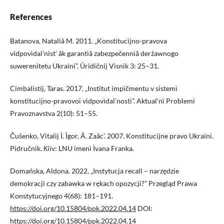
References
Batanova, Natalìâ M. 2011. „Konstitucìjno-pravova
vidpovìdal’nìst’ âk garantìâ zabezpečennìâ derżawnogo
suwerenìtetu Ukraїni”. Ûridičnij Visnik 3: 25–31.
Cimbalìstij, Taras. 2017. „Institut impìčmentu v sistemì
konstitucìjno-pravovoï vidpovìdal’nostì”. Aktual’nì Problemì
Pravoznavstva 2(10): 51–55.
Čušenko, Vìtalìj Ì. Ìgor, Â. Zaâc’. 2007. Konstitucìjne pravo Ukraїni.
Pidručnik. Кiїv: LNU ìmenì Ìvana Franka.
Domańska, Aldona. 2022, „Instytucja recall – narzędzie
demokracji czy zabawka w rękach opozycji?” Przegląd Prawa
Konstytucyjnego 4(68): 181–191.
https://doi.org/10.15804/ppk.2022.04.14
DOI:
https://doi.org/10.15804/ppk.2022.04.14