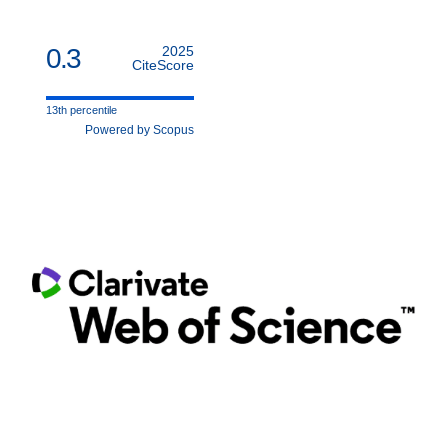
0.3
2025
CiteScore
13th percentile
Powered by Scopus