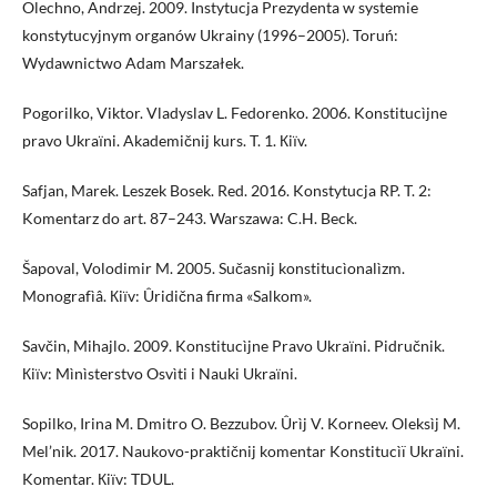
Olechno, Andrzej. 2009. Instytucja Prezydenta w systemie
konstytucyjnym organów Ukrainy (1996–2005). Toruń:
Wydawnictwo Adam Marszałek.
Pogorilko, Viktor. Vladyslav L. Fedorenko. 2006. Konstitucìjne
pravo Ukraїni. Akademičnij kurs. T. 1. Кiїv.
Safjan, Marek. Leszek Bosek. Red. 2016. Konstytucja RP. T. 2:
Komentarz do art. 87–243. Warszawa: C.H. Beck.
Šapoval, Volodimir M. 2005. Sučasnij konstitucìonalìzm.
Monografìâ. Кiїv: Ûridična firma «Salkom».
Savčin, Mihajlo. 2009. Konstitucìjne Pravo Ukraїni. Pidručnik.
Кiїv: Mìnìsterstvo Osvìti i Nauki Ukraїni.
Sopilko, Irina M. Dmitro O. Bezzubov. Ûrìj V. Korneev. Oleksìj M.
Mel’nik. 2017. Naukovo-praktičnij komentar Konstitucìï Ukraїni.
Komentar. Кiїv: TDUL.