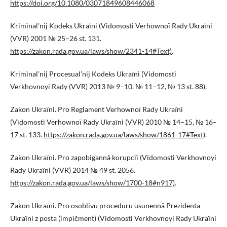
https://doi.org/10.1080/03071849608446068
Krimìnal’nij Kodeks Ukraїni (Vìdomostì Verhownoï Rady Ukraїni
(VVR) 2001 № 25–26 st. 131.
https://zakon.rada.gov.ua/laws/show/2341-14#Text)
.
Krimìnal’nij Procesual’nij Kodeks Ukraїni (Vidomosti
Verkhovnoyi Rady (VVR) 2013 № 9–10, № 11–12, № 13 st. 88).
Zakon Ukraїni. Pro Reglament Verhownoï Rady Ukraїni
(Vìdomostì Verhownoï Rady Ukraїni (VVR) 2010 № 14–15, № 16–
17 st. 133.
https://zakon.rada.gov.ua/laws/show/1861-17#Text)
.
Zakon Ukraїni. Pro zapobìgannâ korupcìï (Vidomosti Verkhovnoyi
Rady Ukraїni (VVR) 2014 № 49 st. 2056.
https://zakon.rada.gov.ua/laws/show/1700-18#n917)
.
Zakon Ukraїni. Pro osoblivu proceduru usunennâ Prezidenta
Ukraїni z posta (ìmpìčment) (Vidomosti Verkhovnoyi Rady Ukraїni