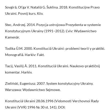
Sovgirâ, Ol’ga V. Nataliâ G. Šuklìna. 2018. Konstitucìjne Pravo
Ukraїni. Povnij kurs. Кiїv.
Stec, Andrzej. 2014. Pozycja ustrojowa Prezydenta w systemie
Konstytucyjnym Ukrainy (1991–2012). L’viv: Wydawnictwo
Kamenâr.
Todika Û.M. 2000. Konstitucìâ Ukraїni: problemi teorìї y praktiki.
Monografìâ. Harkìv: Fakt.
Tаcìj, Vasilij Â. 2011. Konstitucìâ Ukraїni. Naukovo-praktičnij
komentar. Harkìv.
Zieliński, Eugeniusz. 2007. System konstytucyjny Ukrainy.
Warszawa: Wydawnictwo Sejmowe.
Konstitucìâ Ukraïni 28.06.1996 (Vidomosti Verchovnoi Rady
Ukraїni (VVR) 1996 № 30 st. 141). DOI: