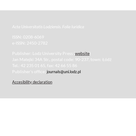
Acta Universitatis Lodziensis. Folia Iuridica
ISSN: 0208-6069
e-ISSN: 2450-2782
Publisher: Lodz University Press (
website
)
Jan Matejki 34A Str., postal code: 90-237, town: Łódź
Tel.: 42 235 01 65, fax: 42 66 55 86
Publisher's office:
journals@uni.lodz.pl
Accesibility declaration