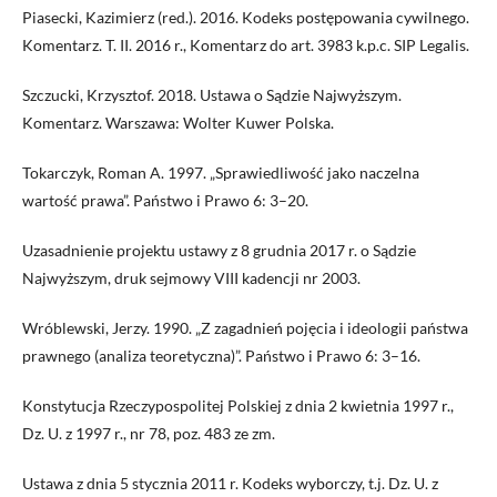
Piasecki, Kazimierz (red.). 2016. Kodeks postępowania cywilnego.
Komentarz. T. II. 2016 r., Komentarz do art. 3983 k.p.c. SIP Legalis.
Szczucki, Krzysztof. 2018. Ustawa o Sądzie Najwyższym.
Komentarz. Warszawa: Wolter Kuwer Polska.
Tokarczyk, Roman A. 1997. „Sprawiedliwość jako naczelna
wartość prawa”. Państwo i Prawo 6: 3–20.
Uzasadnienie projektu ustawy z 8 grudnia 2017 r. o Sądzie
Najwyższym, druk sejmowy VIII kadencji nr 2003.
Wróblewski, Jerzy. 1990. „Z zagadnień pojęcia i ideologii państwa
prawnego (analiza teoretyczna)”. Państwo i Prawo 6: 3–16.
Konstytucja Rzeczypospolitej Polskiej z dnia 2 kwietnia 1997 r.,
Dz. U. z 1997 r., nr 78, poz. 483 ze zm.
Ustawa z dnia 5 stycznia 2011 r. Kodeks wyborczy, t.j. Dz. U. z