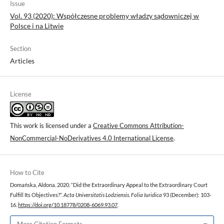
Issue
Vol. 93 (2020): Współczesne problemy władzy sądowniczej w
Polsce i na Litwie
Section
Articles
License
This work is licensed under a
Creative Commons Attribution-
NonCommercial-NoDerivatives 4.0 International License
.
How to Cite
Domańska, Aldona. 2020. “Did the Extraordinary Appeal to the Extraordinary Court
Fulfill Its Objectives?”.
Acta Universitatis Lodziensis. Folia Iuridica
93 (December): 103-
16.
https://doi.org/10.18778/0208-6069.93.07
.