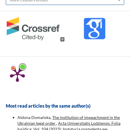
More Citation Formats
0
Most read articles by the same author(s)
Aldona Domańska,
The institution of impeachment in the
Ukrainian legal order
,
Acta Universitatis Lodziensis. Folia
Iuridica: Vol. 104 (2023): Instytucja prezydenta we