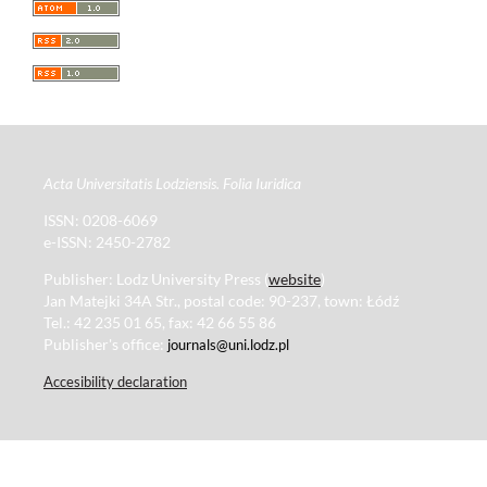
Acta Universitatis Lodziensis. Folia Iuridica
ISSN: 0208-6069
e-ISSN: 2450-2782
Publisher: Lodz University Press (
website
)
Jan Matejki 34A Str., postal code: 90-237, town: Łódź
Tel.: 42 235 01 65, fax: 42 66 55 86
Publisher's office:
journals@uni.lodz.pl
Accesibility declaration