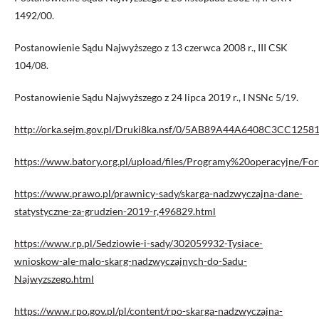
1492/00.
Postanowienie Sądu Najwyższego z 13 czerwca 2008 r., III CSK
104/08.
Postanowienie Sądu Najwyższego z 24 lipca 2019 r., I NSNc 5/19.
http://orka.sejm.gov.pl/Druki8ka.nsf/0/5AB89A44A6408C3CC125
https://www.batory.org.pl/upload/files/Programy%20operacyjne/F
https://www.prawo.pl/prawnicy-sady/skarga-nadzwyczajna-dane-
statystyczne-za-grudzien-2019-r,496829.html
https://www.rp.pl/Sedziowie-i-sady/302059932-Tysiace-
wnioskow-ale-malo-skarg-nadzwyczajnych-do-Sadu-
Najwyzszego.html
https://www.rpo.gov.pl/pl/content/rpo-skarga-nadzwyczajna-