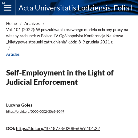
Acta Universitatis Lodziensis. Folia Iuridica
Home
/
Archives
/
Vol. 101 (2022): W poszukiwaniu prawnego modelu ochrony pracy na
własny rachunek w Polsce. IV Ogólnopolska Konferencja Naukowa
,,Nietypowe stosunki zatrudnienia" Łódź, 8-9 grudnia 2021 r.
/
Articles
Self-Employment in the Light of
Judicial Enforcement
Lucyna Goles
https://orcid.org/0000-0002-3069-9049
DOI:
https://doi.org/10.18778/0208-6069.101.22