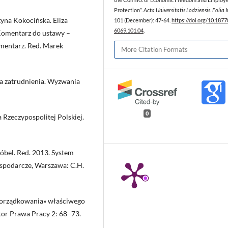
Protection”.
Acta Universitatis Lodziensis. Folia 
zyna Kokocińska. Eliza
101 (December): 47-64.
https://doi.org/10.187
6069.101.04
.
Komentarz do ustawy –
mentarz. Red. Marek
More Citation Formats
cja zatrudnienia. Wyzwania
0
 Rzeczypospolitej Polskiej.
bel. Red. 2013. System
ospodarcze, Warszawa: C.H.
dporządkowania» właściwego
or Prawa Pracy 2: 68–73.