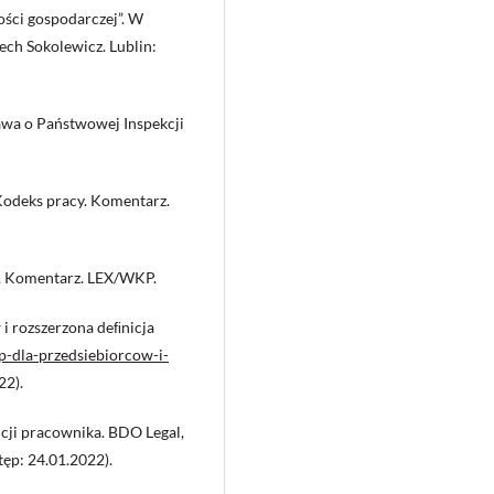
ości gospodarczej”. W
ech Sokolewicz. Lublin:
tawa o Państwowej Inspekcji
 Kodeks pracy. Komentarz.
w. Komentarz. LEX/WKP.
i rozszerzona deﬁnicja
lop-dla-przedsiebiorcow-i-
22).
icji pracownika. BDO Legal,
ęp: 24.01.2022).