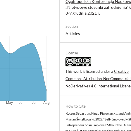
Ogólnopolska Konferencja Naukow
,,Nietypowe stosunki zatrudnienia" 
8-9 grudnia 2021 r.
Section
Articles
License
This work is licensed under a
Creative
Commons Attribution-NonCommercial
NoDerivatives 4.0 International Licens
How to Cite
Koczur, Sebastian, Kinga Piwowarska, and Andr
Marian Świątkowski. 2022. “Self-Employed – Sti
Entrepreneur or an Employee? About the Dile
the Conflict of Economic Freedom and Employ