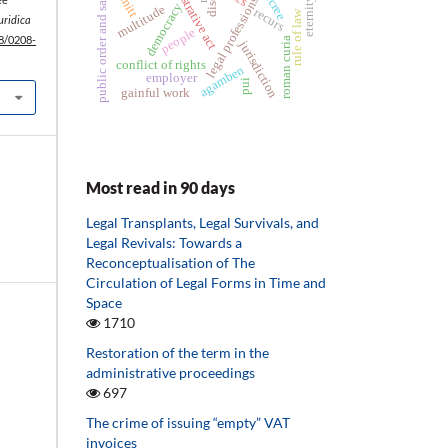
administrative act
public order and safety
decree
legal professions
democracy
multitude
recurs
rule of law
Iuridica
people
78/0208-
roman curia
jurisdiction
conflict of rights
agamben
employer
pui
gainful work
Most read in 90 days
Legal Transplants, Legal Survivals, and
Legal Revivals: Towards a
Reconceptualisation of The
Circulation of Legal Forms in Time and
Space
1710
Restoration of the term in the
administrative proceedings
697
The crime of issuing “empty” VAT
invoices