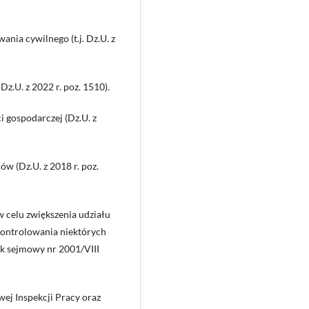
ania cywilnego (t.j. Dz.U. z
Dz.U. z 2022 r. poz. 1510).
i gospodarczej (Dz.U. z
w (Dz.U. z 2018 r. poz.
w celu zwiększenia udziału
kontrolowania niektórych
uk sejmowy nr 2001/VIII
ej Inspekcji Pracy oraz