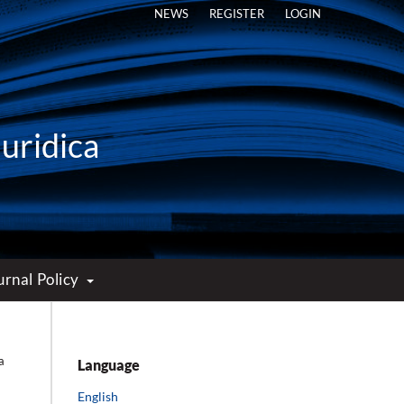
NEWS
REGISTER
LOGIN
Iuridica
urnal Policy
a
Language
English