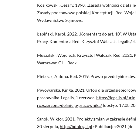
Kosikowski, Cezary. 1998. „Zasada wolności działaln
Zasady podstawowe polskiej Konstytucji. Red. Wojci
Wydawnictwo Sejmowe.
Łapiński, Karol. 2022. „Komentarz do art. 10”. W Us
Pracy. Komentarz. Red. Krzysztof Walczak. Legalis/el.
Muszalski, Wojciech. Krzysztof Walczak. Red. 2021.
Warszawa: C.H. Beck.
Pietrzak, Aldona. Red. 2019. Prawo przedsiębiorcó
Piwowarska, Kinga. 2021. Urlop dla przedsiębiorców 
pracownika. Legalis, 1 czerwca,
https://legalis.pl/ur
rozszerzona-deﬁnicja-pracownika/
(dostęp: 17.08.20
Sanok, Wiktor. 2021. Projekty zmian w zakresie deﬁn
30 sierpnia,
http://bdolegal.pl
>Publikacje>2021 (dost