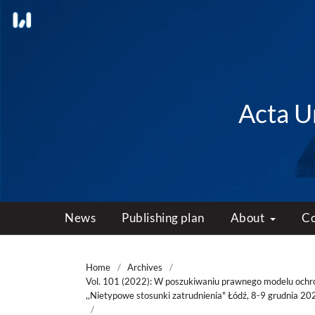
Acta Un
News
Publishing plan
About
C
Home
/
Archives
/
Vol. 101 (2022): W poszukiwaniu prawnego modelu ochr
,,Nietypowe stosunki zatrudnienia" Łódź, 8-9 grudnia 202
/