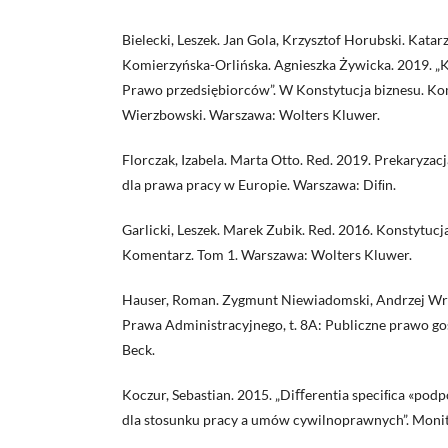
Bielecki, Leszek. Jan Gola, Krzysztof Horubski. Katar
Komierzyńska-Orlińska. Agnieszka Żywicka. 2019. „
Prawo przedsiębiorców”. W Konstytucja biznesu. Ko
Wierzbowski. Warszawa: Wolters Kluwer.
Florczak, Izabela. Marta Otto. Red. 2019. Prekaryza
dla prawa pracy w Europie. Warszawa: Diﬁn.
Garlicki, Leszek. Marek Zubik. Red. 2016. Konstytucja
Komentarz. Tom 1. Warszawa: Wolters Kluwer.
Hauser, Roman. Zygmunt Niewiadomski, Andrzej Wró
Prawa Administracyjnego, t. 8A: Publiczne prawo g
Beck.
Koczur, Sebastian. 2015. „Diﬀerentia speciﬁca «po
dla stosunku pracy a umów cywilnoprawnych”. Monit