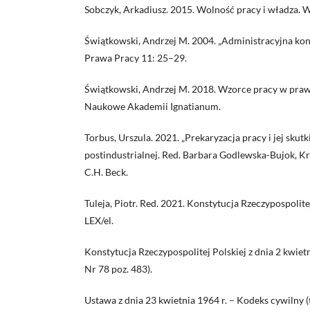
Sobczyk, Arkadiusz. 2015. Wolność pracy i władza. 
Świątkowski, Andrzej M. 2004. „Administracyjna kon
Prawa Pracy 11: 25–29.
Świątkowski, Andrzej M. 2018. Wzorce pracy w pr
Naukowe Akademii Ignatianum.
Torbus, Urszula. 2021. „Prekaryzacja pracy i jej skut
postindustrialnej. Red. Barbara Godlewska-Bujok, K
C.H. Beck.
Tuleja, Piotr. Red. 2021. Konstytucja Rzeczypospolite
LEX/el.
Konstytucja Rzeczypospolitej Polskiej z dnia 2 kwietni
Nr 78 poz. 483).
Ustawa z dnia 23 kwietnia 1964 r. – Kodeks cywilny (t.