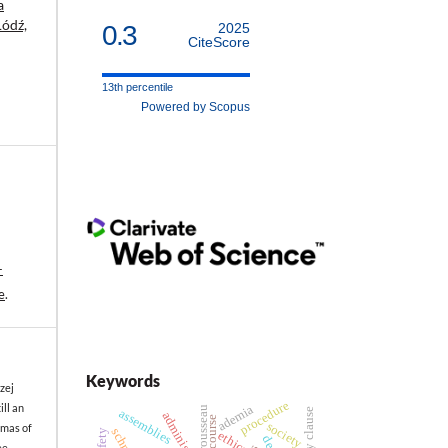
a
Łódź,
0.3
2025
CiteScore
13th percentile
Powered by Scopus
-
e
.
Keywords
zej
procedure
ll an
ademia
rousseau
eternity clause
assemblies
discourse
society
mmas of
schmitt
ethics
ee