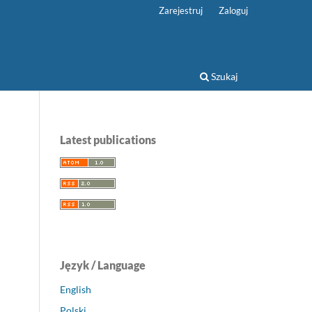
Zarejestruj
Zaloguj
Szukaj
Latest publications
Język / Language
English
Polski