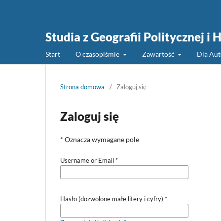
Studia z Geografii Politycznej i 
Start
O czasopiśmie
Zawartość
Dla Au
Strona domowa
/
Zaloguj się
Zaloguj się
* Oznacza wymagane pole
Username or Email
*
Hasło (dozwolone małe litery i cyfry)
*