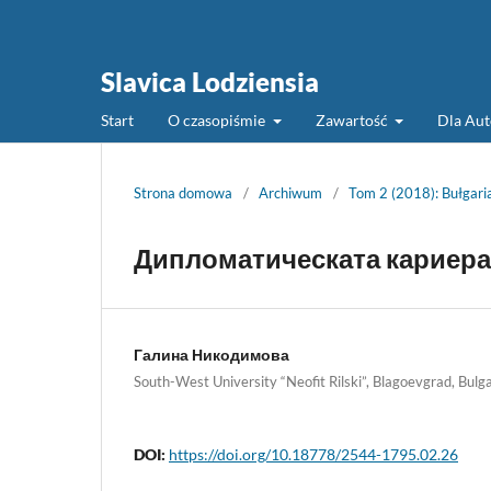
Slavica Lodziensia
Start
O czasopiśmie
Zawartość
Dla Au
Strona domowa
/
Archiwum
/
Tom 2 (2018): Bułgaria
Дипломатическата кариера
Галина Никодимова
South-West University “Neofit Rilski”, Blagoevgrad, Bulga
DOI:
https://doi.org/10.18778/2544-1795.02.26