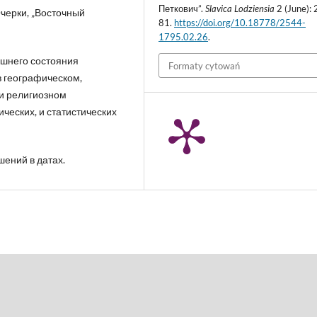
Петкович”.
Slavica Lodziensia
2 (June):
Очерки, „Восточный
81.
https://doi.org/10.18778/2544-
1795.02.26
.
нешнего состояния
Formaty cytowań
в географическом,
и религиозном
ческих, и статистических
шений в датах.