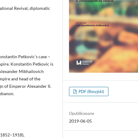
tional Revival, diplomatic
nstantin Petkovic’s case –
mpire. Konstantin Petkovic is
 Alexander Mikhailovich
Empire and head of the
gn of Emperor Alexander II.
PDF (Rosyjski)
Lebanon.
Opublikowane
2019-06-05
(1852–1918),