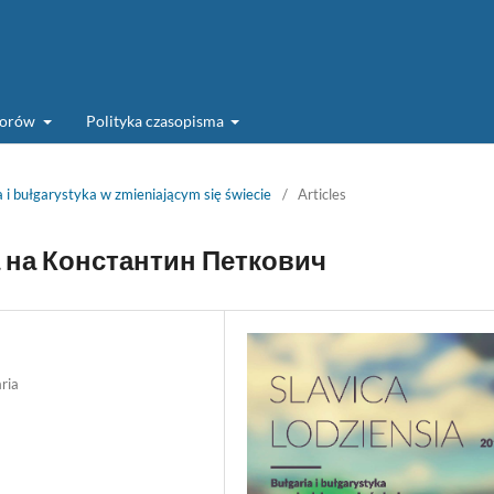
torów
Polityka czasopisma
 i bułgarystyka w zmieniającym się świecie
/
Articles
 на Константин Петкович
ria