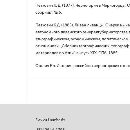
Петкович К. Д. (1877), Черногория и Черногорцы. 
сборник“, № 6.
Петкович К.Д. (1885), Ливан ливанцы. Очерки ны
автономного ливанского генералгубернаторства 
этнографическом, экономическом, политическом 
отношениях, „Сборник географических, топографи
материалов по Азии“, выпуск ХІХ, СПб, 1885.
Станич Ел. История российско черногорских отно
Slavica Lodziensia
ISSN 2544-1795