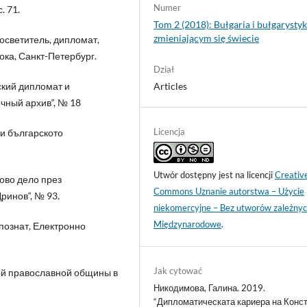
Numer
. 71.
Tom 2 (2018): Bułgaria i bułgarysty
zmieniającym się świecie
росветитель, дипломат,
ока, Санкт-Петербург.
Dział
ский дипломат и
Articles
очный архив“, № 18
Licencja
 и българското
Utwór dostępny jest na licencji
Creativ
ово дело през
Commons Uznanie autorstwa – Użycie
ринов“, № 93.
niekomercyjne – Bez utworów zależnyc
Międzynarodowe
.
епознат, Електронно
Jak cytować
кой православной общины в
Никодимова, Галина. 2019.
“Дипломатическата кариера на Конс