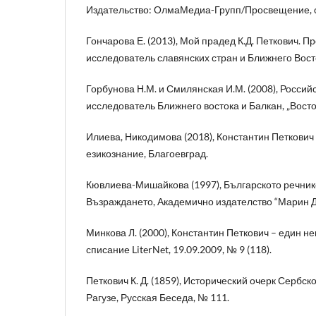
Издательство: ОлмаМедиа-Групп/Просвещение, с
Гончарова Е. (2013), Мой прадед К.Д. Петкович. П
исследователь славянских стран и Ближнего Вост
Горбунова Н.М. и Смилянская И.М. (2008), Россий
исследователь Ближнего востока и Балкан, „Вост
Илиева, Никодимова (2018), Константин Петкович
езикознание, Благоевград.
Кювлиева-Мишайкова (1997), Българското речник
Възраждането, Академично издателство “Марин Д
Минкова Л. (2000), Константин Петкович – един н
списание LiterNet, 19.09.2009, № 9 (118).
Петкович К. Д. (1859), Исторический очерк Сербс
Рагузе, Русская Беседа, № 111.