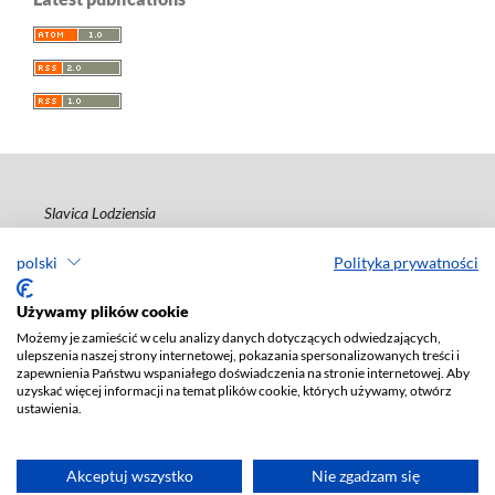
Slavica Lodziensia
ISSN 2544-1795
polski
Polityka prywatności
Deklaracja dostępności
Używamy plików cookie
Możemy je zamieścić w celu analizy danych dotyczących odwiedzających,
ulepszenia naszej strony internetowej, pokazania spersonalizowanych treści i
zapewnienia Państwu wspaniałego doświadczenia na stronie internetowej. Aby
uzyskać więcej informacji na temat plików cookie, których używamy, otwórz
ustawienia.
Akceptuj wszystko
Nie zgadzam się