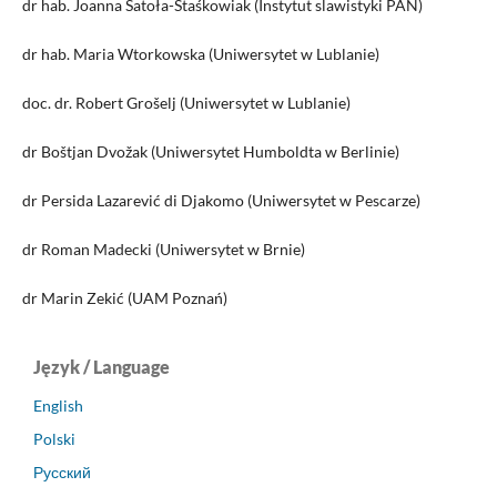
dr hab. Joanna Satoła-Staśkowiak (Instytut slawistyki PAN)
dr hab. Maria Wtorkowska (Uniwersytet w Lublanie)
doc. dr. Robert Grošelj (Uniwersytet w Lublanie)
dr Boštjan Dvožak (Uniwersytet Humboldta w Berlinie)
dr Persida Lazarević di Djakomo (Uniwersytet w Pescarze)
dr Roman Madecki (Uniwersytet w Brnie)
dr Marin Zekić (UAM Poznań)
Język / Language
English
Polski
Русский