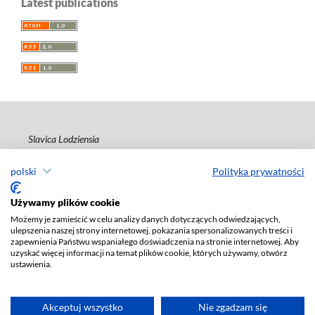
Latest publications
Slavica Lodziensia
ISSN 2544-1795
polski
Polityka prywatności
Deklaracja dostępności
Używamy plików cookie
Możemy je zamieścić w celu analizy danych dotyczących odwiedzających,
ulepszenia naszej strony internetowej, pokazania spersonalizowanych treści i
zapewnienia Państwu wspaniałego doświadczenia na stronie internetowej. Aby
uzyskać więcej informacji na temat plików cookie, których używamy, otwórz
ustawienia.
Akceptuj wszystko
Nie zgadzam się