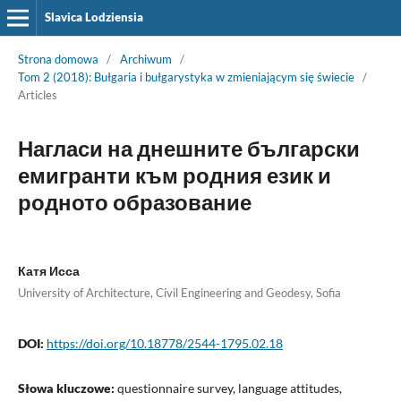
Slavica Lodziensia
Strona domowa
/
Archiwum
/
Tom 2 (2018): Bułgaria i bułgarystyka w zmieniającym się świecie
/
Articles
Нагласи на днешните български
емигранти към родния език и
родното образование
Катя Исса
University of Architecture, Civil Engineering and Geodesy, Sofia
DOI:
https://doi.org/10.18778/2544-1795.02.18
Słowa kluczowe:
questionnaire survey, language attitudes,