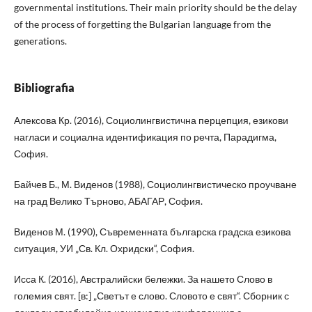
governmental institutions. Their main priority should be the delay
of the process of forgetting the Bulgarian language from the
generations.
Bibliografia
Алексова Кр. (2016), Социолингвистична перцепция, езикови
нагласи и социална идентификация по речта, Парадигма,
София.
Байчев Б., М. Виденов (1988), Социолингвистическо проучване
на град Велико Търново, АБАГАР, София.
Виденов М. (1990), Съвременната българска градска езикова
ситуация, УИ „Св. Кл. Охридски“, София.
Исса К. (2016), Австралийски бележки. За нашето Слово в
големия свят. [в:] „Светът е слово. Словото е свят“. Сборник с