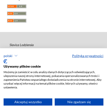
Slavica Lodziensia
ISSN 2544-1795
polski
Polityka prywatności
Deklaracja dostępności
Używamy plików cookie
Możemy je zamieścić w celu analizy danych dotyczących odwiedzających,
ulepszenia naszej strony internetowej, pokazania spersonalizowanych treści i
zapewnienia Państwu wspaniałego doświadczenia na stronie internetowej. Aby
uzyskać więcej informacji na temat plików cookie, których używamy, otwórz
ustawienia.
Akceptuj wszystko
Nie zgadzam się