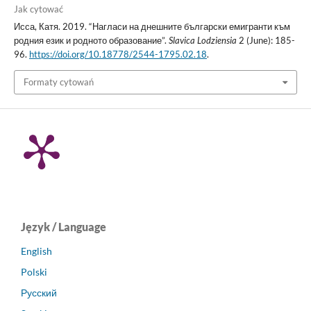
Jak cytować
Исса, Катя. 2019. “Нагласи на днешните български емигранти към
родния език и родното образование”.
Slavica Lodziensia
2 (June): 185-
96.
https://doi.org/10.18778/2544-1795.02.18
.
Formaty cytowań
Język / Language
English
Polski
Русский