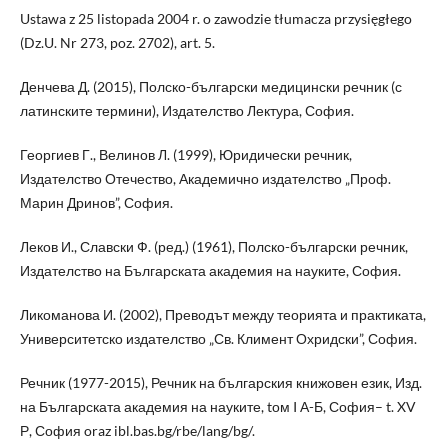
Ustawa z 25 listopada 2004 r. o zawodzie tłumacza przysięgłego
(Dz.U. Nr 273, poz. 2702), art. 5.
Денчева Д. (2015), Полско-български медицински речник (с
латинските термини), Издателство Лектура, София.
Георгиев Г., Велинов Л. (1999), Юридически речник,
Издателство Отечество, Академично издателство „Проф.
Марин Дринов”, София.
Леков И., Славски Ф. (ред.) (1961), Полско-български речник,
Издателство на Българската академия на науките, София.
Ликоманова И. (2002), Преводът между теорията и практиката,
Университетско издателство „Св. Климент Охридски”, София.
Речник (1977-2015), Речник на българския книжoвен език, Изд.
на Българската академия на науките, tом I А-Б, София– t. XV
Р, София oraz ibl.bas.bg/rbe/lang/bg/.