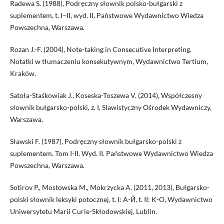
Radewa S. (1988), Podręczny słownik polsko-bułgarski z
suplementem, t. I–II, wyd. II, Państwowe Wydawnictwo Wiedza
Powszechna, Warszawa.
Rozan J.-F. (2004), Note-taking in Consecutive Interpreting.
Notatki w tłumaczeniu konsekutywnym, Wydawnictwo Tertium,
Kraków.
Satoła-Staśkowiak J., Koseska-Toszewa V. (2014), Współczesny
słownik bułgarsko-polski, z. I, Slawistyczny Ośrodek Wydawniczy,
Warszawa.
Sławski F. (1987), Podręczny słownik bułgarsko-polski z
suplementem. Tom I-II. Wyd. II. Państwowe Wydawnictwo Wiedza
Powszechna, Warszawa.
Sotirov P., Mostowska M., Mokrzycka A. (2011, 2013), Bułgarsko-
polski słownik leksyki potocznej, t. I: A-Й, t. II: K-O, Wydawnictwo
Uniwersytetu Marii Curie-Skłodowskiej, Lublin.