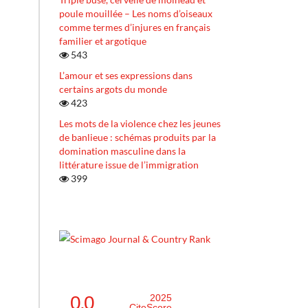
poule mouillée – Les noms d’oiseaux
comme termes d’injures en français
familier et argotique
543
L’amour et ses expressions dans
certains argots du monde
423
Les mots de la violence chez les jeunes
de banlieue : schémas produits par la
domination masculine dans la
littérature issue de l’immigration
399
0.0
2025
CiteScore