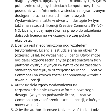
magnetycznych, optycznych i elektronicznych, w tym w
publicznie dostępnych sieciach komputerowych (za
pośrednictwem Internetu), w sieciach z ograniczonym
dostępem oraz na stronach internetowych
Wydawnictwa, a także w otwartym dostępie (w tym
także na zasadach licencji Creative Commons BY-NC-
ND. Licencja obejmuje również prawo do udzielania
dalszych licencji na wskazanych wyżej polach
eksploatacji.
Licencja jest nieograniczona pod względem
terytorialnym. Licencja jest udzielana na okres 10
(dziesięciu) lat. Po wygaśnięciu licencji Utwór może
być dalej rozpowszechniany za pośrednictwem tych
platform dystrybucyjnych (w tym także na zasadach
otwartego dostępu, w szczególności licencji Creative
Commons) na których został zdeponowany w trakcie
trwania licencji.
Autor udziela zgody Wydawnictwu na
rozpowszechnianie Utworu w formie otwartego
dostępu (w tym na podstawie licencji Creative
Commons) po zakończeniu okresu licencji, o którym
mowa w ust. 2.
© by the author, licensee University of Lodz – Lodz