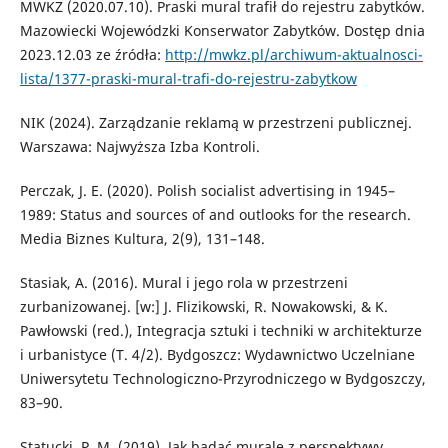
MWKZ (2020.07.10). Praski mural trafił do rejestru zabytków.
Mazowiecki Wojewódzki Konserwator Zabytków. Dostęp dnia
2023.12.03 ze źródła:
http://mwkz.pl/archiwum-aktualnosci-
lista/1377-praski-mural-trafi-do-rejestru-zabytkow
NIK (2024). Zarządzanie reklamą w przestrzeni publicznej.
Warszawa: Najwyższa Izba Kontroli.
Perczak, J. E. (2020). Polish socialist advertising in 1945–
1989: Status and sources of and outlooks for the research.
Media Biznes Kultura, 2(9), 131–148.
Stasiak, A. (2016). Mural i jego rola w przestrzeni
zurbanizowanej. [w:] J. Flizikowski, R. Nowakowski, & K.
Pawłowski (red.), Integracja sztuki i techniki w architekturze
i urbanistyce (T. 4/2). Bydgoszcz: Wydawnictwo Uczelniane
Uniwersytetu Technologiczno-Przyrodniczego w Bydgoszczy,
83–90.
Statucki, P. M. (2019). Jak badać murale z perspektywy