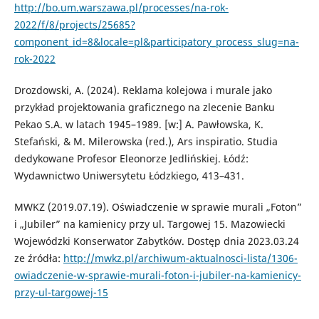
http://bo.um.warszawa.pl/processes/na-rok-
2022/f/8/projects/25685?
component_id=8&locale=pl&participatory_process_slug=na-
rok-2022
Drozdowski, A. (2024). Reklama kolejowa i murale jako
przykład projektowania graficznego na zlecenie Banku
Pekao S.A. w latach 1945–1989. [w:] A. Pawłowska, K.
Stefański, & M. Milerowska (red.), Ars inspiratio. Studia
dedykowane Profesor Eleonorze Jedlińskiej. Łódź:
Wydawnictwo Uniwersytetu Łódzkiego, 413–431.
MWKZ (2019.07.19). Oświadczenie w sprawie murali „Foton”
i „Jubiler” na kamienicy przy ul. Targowej 15. Mazowiecki
Wojewódzki Konserwator Zabytków. Dostęp dnia 2023.03.24
ze źródła:
http://mwkz.pl/archiwum-aktualnosci-lista/1306-
owiadczenie-w-sprawie-murali-foton-i-jubiler-na-kamienicy-
przy-ul-targowej-15