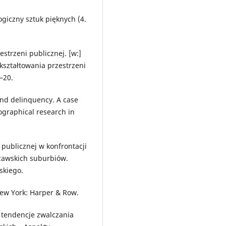
ogiczny sztuk pięknych (4.
estrzeni publicznej. [w:]
 kształtowania przestrzeni
–20.
 and delinquency. A case
ographical research in
 publicznej w konfrontacji
szawskich suburbiów.
skiego.
New York: Harper & Row.
 tendencje zwalczania