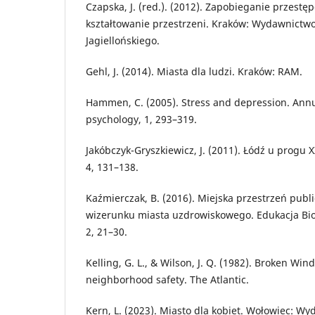
Czapska, J. (red.). (2012). Zapobieganie przestę
kształtowanie przestrzeni. Kraków: Wydawnictw
Jagiellońskiego.
Gehl, J. (2014). Miasta dla ludzi. Kraków: RAM.
Hammen, C. (2005). Stress and depression. Annua
psychology, 1, 293–319.
Jakóbczyk-Gryszkiewicz, J. (2011). Łódź u progu X
4, 131–138.
Kaźmierczak, B. (2016). Miejska przestrzeń publ
wizerunku miasta uzdrowiskowego. Edukacja Bio
2, 21–30.
Kelling, G. L., & Wilson, J. Q. (1982). Broken Wi
neighborhood safety. The Atlantic.
Kern, L. (2023). Miasto dla kobiet. Wołowiec: W