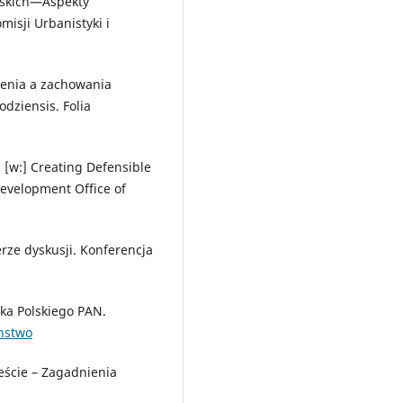
jskich—Aspekty
isji Urbanistyki i
żenia a zachowania
dziensis. Folia
 [w:] Creating Defensible
evelopment Office of
erze dyskusji. Konferencja
yka Polskiego PAN.
nstwo
eście – Zagadnienia