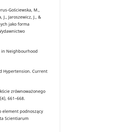
Gerus-Gościewska, M.,
 J., Jaroszewicz, J., &
nych jako forma
 Wydawnictwo
rd in Neighbourhood
.
and Hypertension. Current
ntekście zrównoważonego
(4), 661–668.
ako element podnoszący
cta Scientiarum