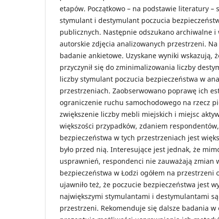
etapów. Początkowo – na podstawie literatury – 
stymulant i destymulant poczucia bezpieczeńst
publicznych. Następnie odszukano archiwalne 
autorskie zdjęcia analizowanych przestrzeni. N
badanie ankietowe. Uzyskane wyniki wskazują, że
przyczynił się do zminimalizowania liczby desty
liczby stymulant poczucia bezpieczeństwa w an
przestrzeniach. Zaobserwowano poprawę ich este
ograniczenie ruchu samochodowego na rzecz p
zwiększenie liczby mebli miejskich i miejsc akty
większości przypadków, zdaniem respondentów,
bezpieczeństwa w tych przestrzeniach jest większ
było przed nią. Interesujące jest jednak, że mi
usprawnień, respondenci nie zauważają zmian 
bezpieczeństwa w Łodzi ogółem na przestrzeni o
ujawniło też, że poczucie bezpieczeństwa jest w
największymi stymulantami i destymulantami są
przestrzeni. Rekomenduje się dalsze badania w