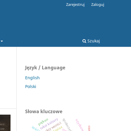
Zarejestruj
Zaloguj
Szukaj
Język / Language
English
Polski
Słowa kluczowe
tekst kultury
piękno
użytkownicy
aktywności
ukraina
miasto
rosja