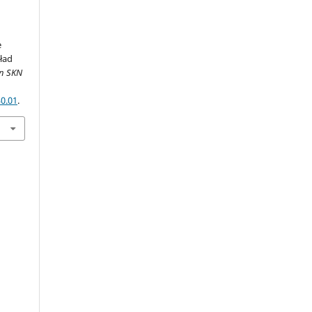
e
ład
n SKN
30.01
.