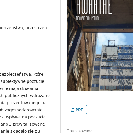
pieczeństwa, przestrzeń
bezpieczeństwa, które
i subiektywne poczucie
enie mają działania
ach publicznych wdrażane
dania prezentowanego na
osób zagospodarowanie
PDF
dzi wpływa na poczucie
dano 3 zrewitalizowane
Opublikowane
anie składało się z 3