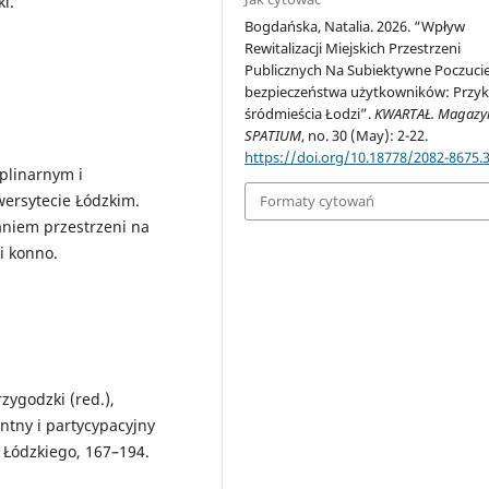
i.
Bogdańska, Natalia. 2026. “Wpływ
Rewitalizacji Miejskich Przestrzeni
Publicznych Na Subiektywne Poczuci
bezpieczeństwa użytkowników: Przyk
śródmieścia Łodzi”.
KWARTAŁ. Magazy
SPATIUM
, no. 30 (May): 2-22.
https://doi.org/10.18778/2082-8675.
plinarnym i
ersytecie Łódzkim.
Formaty cytowań
aniem przestrzeni na
i konno.
rzygodzki (red.),
ntny i partycypacyjny
 Łódzkiego, 167–194.