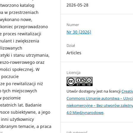
2026-05-28
stworzono katalog
wa w przestrzeniach
i wykonano nowe,
Numer
a koniec przeprowadzono
Nr 30 (2026)
 proces rewitalizacji
mulant i zwiększenia
Dział
alizowanych
Articles
tyki i stanu utrzymania,
ieszo-rowerowego oraz
wności społecznej. W
Licencja
 poczucie
e po rewitalizacji niż
mo tych miejscowych
Utwór dostępny jest na licencji
Creati
w poziomie
Commons Uznanie autorstwa – Użyci
statnich lat. Badanie
niekomercyjne – Bez utworów zależn
ysoce subiektywne, a jego
4.0 Międzynarodowe
.
 inni użytkownicy
 obranym temacie, a praca
Jak cytować