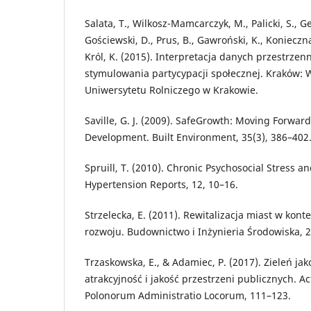
Salata, T., Wilkosz-Mamcarczyk, M., Palicki, S., 
Gościewski, D., Prus, B., Gawroński, K., Konieczna,
Król, K. (2015). Interpretacja danych przestrzen
stymulowania partycypacji społecznej. Kraków:
Uniwersytetu Rolniczego w Krakowie.
Saville, G. J. (2009). SafeGrowth: Moving Forwa
Development. Built Environment, 35(3), 386–402
Spruill, T. (2010). Chronic Psychosocial Stress 
Hypertension Reports, 12, 10–16.
Strzelecka, E. (2011). Rewitalizacja miast w ko
rozwoju. Budownictwo i Inżynieria Środowiska, 2
Trzaskowska, E., & Adamiec, P. (2017). Zieleń j
atrakcyjność i jakość przestrzeni publicznych. A
Polonorum Administratio Locorum, 111–123.