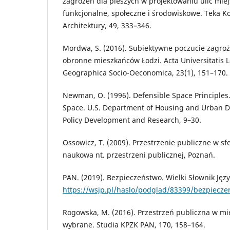
zagrożeń dla pieszych w projektowaniu ulic mie
funkcjonalne, społeczne i środowiskowe. Teka Kom
Architektury, 49, 333–346.
Mordwa, S. (2016). Subiektywne poczucie zagro
obronne mieszkańców Łodzi. Acta Universitatis Lo
Geographica Socio-Oeconomica, 23(1), 151–170.
Newman, O. (1996). Defensible Space Principles.
Space. U.S. Department of Housing and Urban D
Policy Development and Research, 9–30.
Ossowicz, T. (2009). Przestrzenie publiczne w sf
naukowa nt. przestrzeni publicznej, Poznań.
PAN. (2019). Bezpieczeństwo. Wielki Słownik Jęz
https://wsjp.pl/haslo/podglad/83399/bezpiecze
Rogowska, M. (2016). Przestrzeń publiczna w mi
wybrane. Studia KPZK PAN, 170, 158–164.