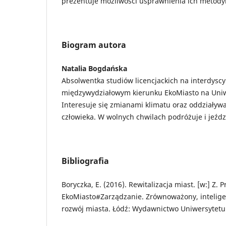
prezentuje możliwości usprawnienia ich metodyk
Biogram autora
Natalia Bogdańska
Absolwentka studiów licencjackich na interdyscy
międzywydziałowym kierunku EkoMiasto na Uniw
Interesuje się zmianami klimatu oraz oddziaływ
człowieka. W wolnych chwilach podróżuje i jeźdz
Bibliografia
Boryczka, E. (2016). Rewitalizacja miast. [w:] Z. P
EkoMiasto#Zarządzanie. Zrównoważony, intelige
rozwój miasta. Łódź: Wydawnictwo Uniwersytetu