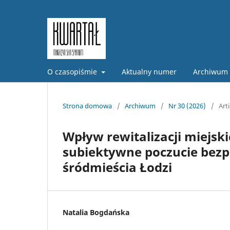
O czasopiśmie
Aktualny numer
Archiwum
Strona domowa
/
Archiwum
/
Nr 30 (2026)
/
Arti
Wpływ rewitalizacji miejski
subiektywne poczucie bez
śródmieścia Łodzi
Natalia Bogdańska