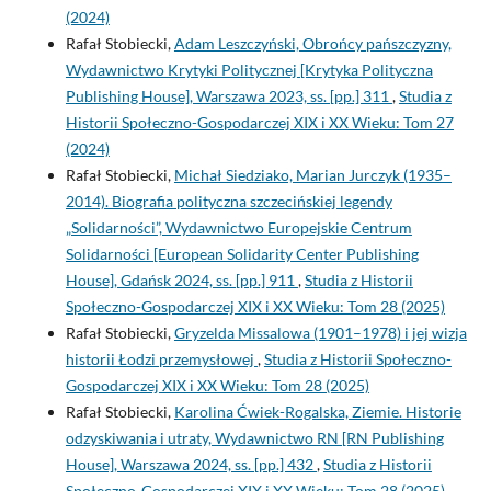
(2024)
Rafał Stobiecki,
Adam Leszczyński, Obrońcy pańszczyzny,
Wydawnictwo Krytyki Politycznej [Krytyka Polityczna
Publishing House], Warszawa 2023, ss. [pp.] 311
,
Studia z
Historii Społeczno-Gospodarczej XIX i XX Wieku: Tom 27
(2024)
Rafał Stobiecki,
Michał Siedziako, Marian Jurczyk (1935–
2014). Biografia polityczna szczecińskiej legendy
„Solidarności”, Wydawnictwo Europejskie Centrum
Solidarności [European Solidarity Center Publishing
House], Gdańsk 2024, ss. [pp.] 911
,
Studia z Historii
Społeczno-Gospodarczej XIX i XX Wieku: Tom 28 (2025)
Rafał Stobiecki,
Gryzelda Missalowa (1901–1978) i jej wizja
historii Łodzi przemysłowej
,
Studia z Historii Społeczno-
Gospodarczej XIX i XX Wieku: Tom 28 (2025)
Rafał Stobiecki,
Karolina Ćwiek-Rogalska, Ziemie. Historie
odzyskiwania i utraty, Wydawnictwo RN [RN Publishing
House], Warszawa 2024, ss. [pp.] 432
,
Studia z Historii
Społeczno-Gospodarczej XIX i XX Wieku: Tom 28 (2025)