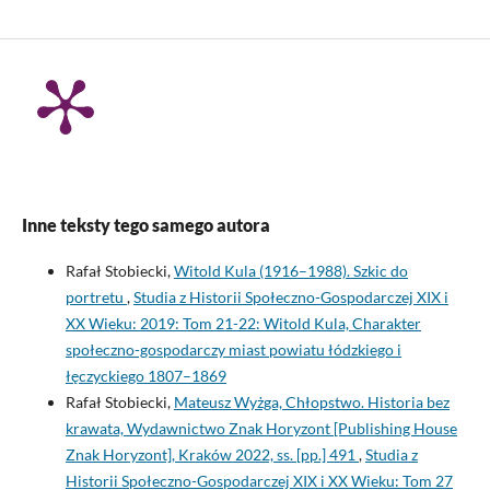
Inne teksty tego samego autora
Rafał Stobiecki,
Witold Kula (1916–1988). Szkic do
portretu
,
Studia z Historii Społeczno-Gospodarczej XIX i
XX Wieku: 2019: Tom 21-22: Witold Kula, Charakter
społeczno-gospodarczy miast powiatu łódzkiego i
łęczyckiego 1807–1869
Rafał Stobiecki,
Mateusz Wyżga, Chłopstwo. Historia bez
krawata, Wydawnictwo Znak Horyzont [Publishing House
Znak Horyzont], Kraków 2022, ss. [pp.] 491
,
Studia z
Historii Społeczno-Gospodarczej XIX i XX Wieku: Tom 27