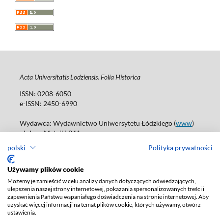
Acta Universitatis Lodziensis. Folia Historica
ISSN: 0208-6050
e-ISSN: 2450-6990
Wydawca: Wydawnictwo Uniwersytetu Łódzkiego (
www
)
ul. Jana Matejki 34A
90-237 Łódź
polski
Polityka prywatności
Tel.: 42 235 01 65, fax: 42 66 55 86
Biuro: journals@uni.lodz.pl
Używamy plików cookie
Możemy je zamieścić w celu analizy danych dotyczących odwiedzających,
Deklaracja dostępności
ulepszenia naszej strony internetowej, pokazania spersonalizowanych treści i
zapewnienia Państwu wspaniałego doświadczenia na stronie internetowej. Aby
uzyskać więcej informacji na temat plików cookie, których używamy, otwórz
ustawienia.