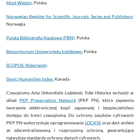
Most Wiedzy:
Polska
Norwegian Register for Scientific Journals, Series and Publishers
:
Norwegia
Polska Bibliografia Naukowa (PBN)
: Polska
Repozytorium Uniwersytetu Łódzkiego:
Polska
SCOPUS: Niderlandy
Slavic Humanities Index:
Kanada
Czasopismo
Acta Universitatis Lodziensis. Folia Historica
wchodzi w
skład
PKP Preservation Network
(PKP PN), która zapewnia
tworzenie elektronicznej kopii zapasowej i bezpieczeństwo
dostępu do treści czasopisma. Do ochrony zasobów cyfrowych
PKP PN wykorzystuje oprogramowanie
LOCKSS
oraz
dark archive
ze zdecentralizowaną i rozproszoną ochroną, gwarantujące
najwyższe standardy ochrony danych cyfrowych.