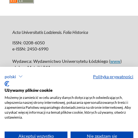
Acta Universitatis Lodziensis. Folia Historica
ISSN: 0208-6050
e-ISSN: 2450-6990
Wydawca: Wydawnictwo Uniwersytetu Łódzkiego (
www
)
ul. Jana Matejki 34A
90-237 Łódź
polski
Polityka prywatności
Tel.: 42 235 01 65, fax: 42 66 55 86
Biuro: journals@uni.lodz.pl
Używamy plików cookie
Możemy je zamieścić w celu analizy danych dotyczących odwiedzających,
Deklaracja dostępności
ulepszenia naszej strony internetowej, pokazania spersonalizowanych treści i
zapewnienia Państwu wspaniałego doświadczenia na stronie internetowej. Aby
uzyskać więcej informacji na temat plików cookie, których używamy, otwórz
ustawienia.
Akceptuj wszystko
Nie zgadzam się