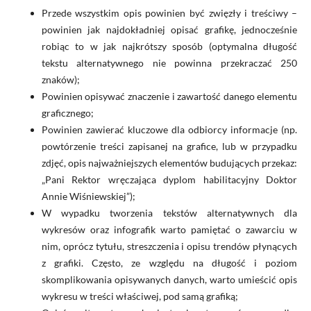
Przede wszystkim opis powinien być zwięzły i treściwy –
powinien jak najdokładniej opisać grafikę, jednocześnie
robiąc to w jak najkrótszy sposób (optymalna długość
tekstu alternatywnego nie powinna przekraczać 250
znaków);
Powinien opisywać znaczenie i zawartość danego elementu
graficznego;
Powinien zawierać kluczowe dla odbiorcy informacje (np.
powtórzenie treści zapisanej na grafice, lub w przypadku
zdjęć, opis najważniejszych elementów budujących przekaz:
„Pani Rektor wręczająca dyplom habilitacyjny Doktor
Annie Wiśniewskiej”);
W wypadku tworzenia tekstów alternatywnych dla
wykresów oraz infografik warto pamiętać o zawarciu w
nim, oprócz tytułu, streszczenia i opisu trendów płynących
z grafiki. Często, ze względu na długość i poziom
skomplikowania opisywanych danych, warto umieścić opis
wykresu w treści właściwej, pod samą grafiką;