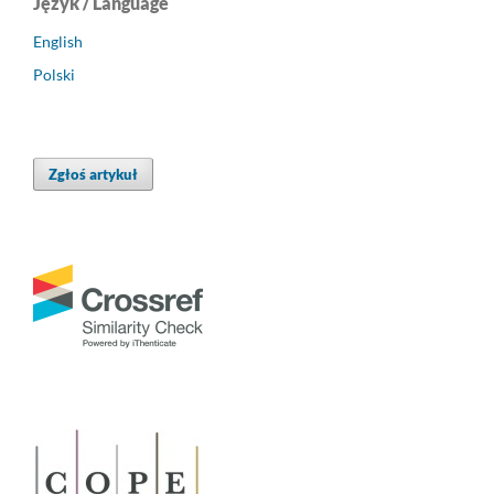
Język / Language
English
Polski
Zgłoś artykuł