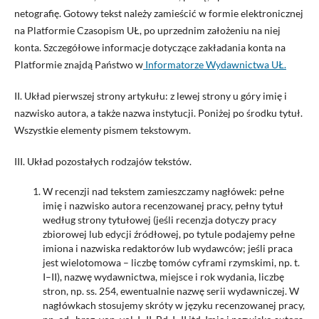
netografię. Gotowy tekst należy zamieścić w formie elektronicznej
na Platformie Czasopism UŁ, po uprzednim założeniu na niej
konta. Szczegółowe informacje dotyczące zakładania konta na
Platformie znajdą Państwo w
Informatorze Wydawnictwa UŁ.
II. Układ pierwszej strony artykułu: z lewej strony u góry imię i
nazwisko autora, a także nazwa instytucji. Poniżej po środku tytuł.
Wszystkie elementy pismem tekstowym.
III. Układ pozostałych rodzajów tekstów.
W recenzji nad tekstem zamieszczamy nagłówek: pełne
imię i nazwisko autora recenzowanej pracy, pełny tytuł
według strony tytułowej (jeśli recenzja dotyczy pracy
zbiorowej lub edycji źródłowej, po tytule podajemy pełne
imiona i nazwiska redaktorów lub wydawców; jeśli praca
jest wielotomowa – liczbę tomów cyframi rzymskimi, np. t.
I–II), nazwę wydawnictwa, miejsce i rok wydania, liczbę
stron, np. ss. 254, ewentualnie nazwę serii wydawniczej. W
nagłówkach stosujemy skróty w języku recenzowanej pracy,