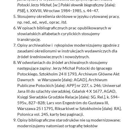
Potocki Jerzy Michał
, [w:]
Polski słownik biograficzny
[dalej:
PSB
], t. XXVIII, Wrocław 1984–1985, s. 44–47.
Stosujemy określenia skrótowe w języku cytowanej pracy,
np. red., ed., wyd., oprac. itd.
W opisach bibliograficznych prac opublikowanych w
słowiańskich alfabetach cyrylickich stosujemy
transkrypcję.
Opisy archiwaliów i rękopisów modernizujemy zgodnie z
zasadami określonymi w instrukcjach wydawniczych dla
źródeł średniowiecznych i nowożytnych.
W odwołaniach do źródeł archiwalnych stosujemy
następujące zapisy: Jerzy Michał Potocki do Ignacego
Potockiego, Sztokholm 24 II 1793, Archiwum Główne Akt
Dawnych w Warszawie [dalej: AGAD], Archiwum
Publiczne Potockich [dalej: APP] nr 227, s. 246; Uniwersał
Jana III do szlachty sieradzkiej, Gdańsk 4 X 1677, AGAD,
Księgi Sieradzkie Grodzkie Relacje [dalej: SG. Rel.], k. 594–
595v., 827–828; Lars von Engeström do Gustawa III,
Warszawa 25 I 1791, Riksarkivet w Sztokholmie [dalej: RA],
Polonica vol. 245, karty bez paginacji.
Opisy bibliograficzne starodruków nie są modernizowane;
modernizujemy natomiast ortografię tekstów