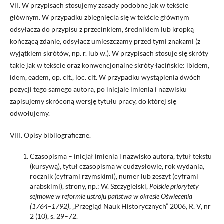
VII. W przypisach stosujemy zasady podobne jak w tekście
głównym. W przypadku zbiegnięcia się w tekście głównym
odsyłacza do przypisu z przecinkiem, średnikiem lub kropką
kończącą zdanie, odsyłacz umieszczamy przed tymi znakami (z
wyjątkiem skrótów, np. r. lub w.). W przypisach stosuje się skróty
takie jak w tekście oraz konwencjonalne skróty łacińskie: ibidem,
idem, eadem, op. cit., loc. cit. W przypadku wystąpienia dwóch
pozycji tego samego autora, po inicjale imienia i nazwisku
zapisujemy skróconą wersję tytułu pracy, do której się
odwołujemy.
VIII. Opisy bibliograficzne.
Czasopisma – inicjał imienia i nazwisko autora, tytuł tekstu
(kursywą), tytuł czasopisma w cudzysłowie, rok wydania,
rocznik (cyframi rzymskimi), numer lub zeszyt (cyframi
arabskimi), strony, np.: W. Szczygielski,
Polskie priorytety
sejmowe w reformie ustroju państwa w okresie Oświecenia
(1764–1792)
, „Przegląd Nauk Historycznych” 2006, R. V, nr
2 (10), s. 29–72.