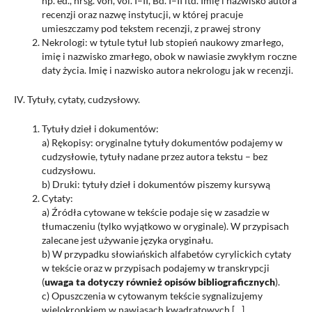
np. ed., hrsg. von, vol. I–II, Bd. I–II itd. Imię i nazwisko autora
recenzji oraz nazwę instytucji, w której pracuje
umieszczamy pod tekstem recenzji, z prawej strony
Nekrologi: w tytule tytuł lub stopień naukowy zmarłego,
imię i nazwisko zmarłego, obok w nawiasie zwykłym roczne
daty życia. Imię i nazwisko autora nekrologu jak w recenzji.
IV. Tytuły, cytaty, cudzysłowy.
Tytuły dzieł i dokumentów:
a) Rękopisy: oryginalne tytuły dokumentów podajemy w
cudzysłowie, tytuły nadane przez autora tekstu – bez
cudzysłowu.
b) Druki: tytuły dzieł i dokumentów piszemy kursywą
Cytaty:
a) Źródła cytowane w tekście podaje się w zasadzie w
tłumaczeniu (tylko wyjątkowo w oryginale). W przypisach
zalecane jest używanie języka oryginału.
b) W przypadku słowiańskich alfabetów cyrylickich cytaty
w tekście oraz w przypisach podajemy w transkrypcji
(
uwaga ta dotyczy również opisów bibliograficznych
).
c) Opuszczenia w cytowanym tekście sygnalizujemy
wielokropkiem w nawiasach kwadratowych […]