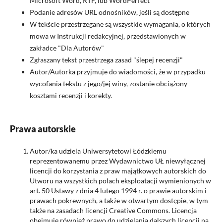
Microsoft Word, RTF, lub WordPerfect
Podanie adresów URL odnośników, jeśli są dostępne
W tekście przestrzegane są wszystkie wymagania, o których
mowa w Instrukcji redakcyjnej, przedstawionych w
zakładce "Dla Autorów"
Zgłaszany tekst przestrzega zasad "ślepej recenzji"
Autor/Autorka przyjmuje do wiadomości, że w przypadku
wycofania tekstu z jego/jej winy, zostanie obciążony
kosztami recenzji i korekty.
Prawa autorskie
Autor/ka udziela Uniwersytetowi Łódzkiemu
reprezentowanemu przez Wydawnictwo UŁ niewyłącznej
licencji do korzystania z praw majątkowych autorskich do
Utworu na wszystkich polach eksploatacji wymienionych w
art. 50 Ustawy z dnia 4 lutego 1994 r. o prawie autorskim i
prawach pokrewnych, a także w otwartym dostępie, w tym
także na zasadach licencji Creative Commons. Licencja
obejmuje również prawo do udzielania dalszych licencji na