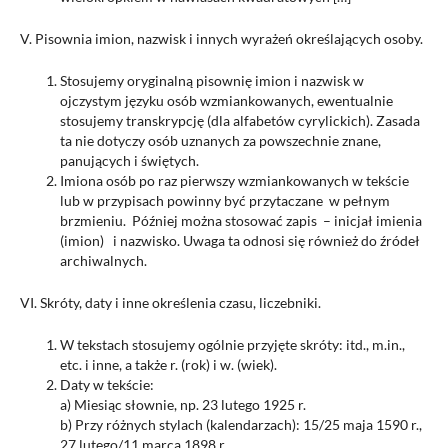
V. Pisownia imion, nazwisk i innych wyrażeń określających osoby.
Stosujemy oryginalną pisownię imion i nazwisk w
ojczystym języku osób wzmiankowanych, ewentualnie
stosujemy transkrypcję (dla alfabetów cyrylickich). Zasada
ta nie dotyczy osób uznanych za powszechnie znane,
panujących i świętych.
Imiona osób po raz pierwszy wzmiankowanych w tekście
lub w przypisach powinny być przytaczane w pełnym
brzmieniu. Później można stosować zapis – inicjał imienia
(imion) i nazwisko. Uwaga ta odnosi się również do źródeł
archiwalnych.
VI. Skróty, daty i inne określenia czasu, liczebniki.
W tekstach stosujemy ogólnie przyjęte skróty: itd., m.in.,
etc. i inne, a także r. (rok) i w. (wiek).
Daty w tekście:
a) Miesiąc słownie, np. 23 lutego 1925 r.
b) Przy różnych stylach (kalendarzach): 15/25 maja 1590 r.,
27 lutego/11 marca 1898 r.