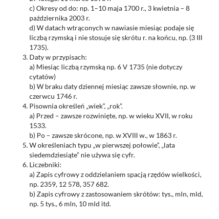
c) Okresy od do: np. 1–10 maja 1700 r., 3 kwietnia – 8
października 2003 r.
d) W datach wtrąconych w nawiasie miesiąc podaje się
liczbą rzymską i nie stosuje się skrótu r. na końcu, np. (3 III
1735).
Daty w przypisach:
a) Miesiąc liczbą rzymską np. 6 V 1735 (nie dotyczy
cytatów)
b) W braku daty dziennej miesiąc zawsze słownie, np. w
czerwcu 1746 r.
Pisownia określeń „wiek”, „rok”.
a) Przed – zawsze rozwinięte, np. w wieku XVII, w roku
1533.
b) Po – zawsze skrócone, np. w XVIII w., w 1863 r.
W określeniach typu „w pierwszej połowie”, „lata
siedemdziesiąte” nie używa się cyfr.
Liczebniki:
a) Zapis cyfrowy z oddzielaniem spacją rzędów wielkości,
np. 2359, 12 578, 357 682.
b) Zapis cyfrowy z zastosowaniem skrótów: tys., mln, mld,
np. 5 tys., 6 mln, 10 mld itd.