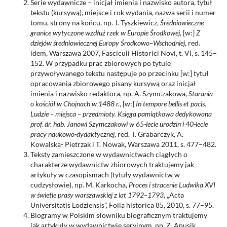
Serie wydawnicze – inicjał imienia i nazwisko autora, tytuł
tekstu (kursywą), miejsce i rok wydania, nazwa serii i numer
tomu, strony na końcu, np. J. Tyszkiewicz,
Średniowieczne
granice wytyczone wzdłuż rzek w Europie Środkowej
, [w:]
Z
dziejów średniowiecznej Europy Środkowo–Wschodniej
, red.
idem, Warszawa 2007, Fasciculi Historici Novi, t. VI, s. 145–
152. W przypadku prac zbiorowych po tytule
przywoływanego tekstu następuje po przecinku [w:] tytuł
opracowania zbiorowego pisany kursywą oraz inicjał
imienia i nazwisko redaktora, np. A. Szymczakowa,
Starania
o kościół w Chojnach w 1488 r.
, [w:]
In tempore bellis et pacis.
Ludzie – miejsca – przedmioty. Księga pamiątkowa dedykowana
prof. dr. hab. Janowi Szymczakowi w 65-lecie urodzin i 40-lecie
pracy naukowo-dydaktycznej
, red. T. Grabarczyk, A.
Kowalska- Pietrzak i T. Nowak, Warszawa 2011, s. 477–482.
Teksty zamieszczone w wydawnictwach ciągłych o
charakterze wydawnictw zbiorowych traktujemy jak
artykuły w czasopismach (tytuły wydawnictw w
cudzysłowie), np. M. Karkocha,
Proces i stracenie Ludwika XVI
w świetle prasy warszawskiej z lat 1792–1793
, „Acta
Universitatis Lodziensis”, Folia historica 85, 2010, s. 77–95.
Biogramy w Polskim słowniku biograficznym traktujemy
jak artykuły w wydawnictwie seryjnym, np. Z. Anusik,