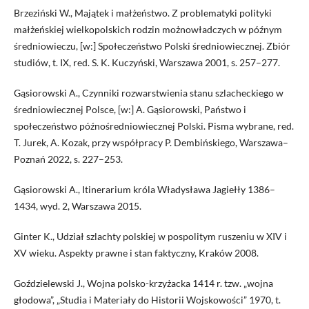
Brzeziński W., Majątek i małżeństwo. Z problematyki polityki
małżeńskiej wielkopolskich rodzin możnowładczych w późnym
średniowieczu, [w:] Społeczeństwo Polski średniowiecznej. Zbiór
studiów, t. IX, red. S. K. Kuczyński, Warszawa 2001, s. 257–277.
Gąsiorowski A., Czynniki rozwarstwienia stanu szlacheckiego w
średniowiecznej Polsce, [w:] A. Gąsiorowski, Państwo i
społeczeństwo późnośredniowiecznej Polski. Pisma wybrane, red.
T. Jurek, A. Kozak, przy współpracy P. Dembińskiego, Warszawa–
Poznań 2022, s. 227–253.
Gąsiorowski A., Itinerarium króla Władysława Jagiełły 1386–
1434, wyd. 2, Warszawa 2015.
Ginter K., Udział szlachty polskiej w pospolitym ruszeniu w XIV i
XV wieku. Aspekty prawne i stan faktyczny, Kraków 2008.
Goździelewski J., Wojna polsko-krzyżacka 1414 r. tzw. „wojna
głodowa”, „Studia i Materiały do Historii Wojskowości” 1970, t.