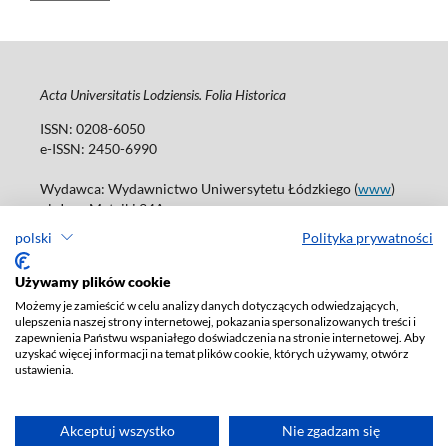
Acta Universitatis Lodziensis. Folia Historica
ISSN: 0208-6050
e-ISSN: 2450-6990
Wydawca: Wydawnictwo Uniwersytetu Łódzkiego (
www
)
ul. Jana Matejki 34A
90-237 Łódź
polski
Polityka prywatności
Tel.: 42 235 01 65, fax: 42 66 55 86
Biuro: journals@uni.lodz.pl
Używamy plików cookie
Możemy je zamieścić w celu analizy danych dotyczących odwiedzających,
Deklaracja dostępności
ulepszenia naszej strony internetowej, pokazania spersonalizowanych treści i
zapewnienia Państwu wspaniałego doświadczenia na stronie internetowej. Aby
uzyskać więcej informacji na temat plików cookie, których używamy, otwórz
ustawienia.
Akceptuj wszystko
Nie zgadzam się