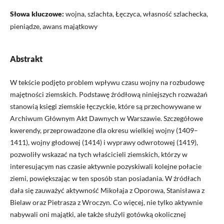
Słowa kluczowe:
wojna, szlachta, Łęczyca, własność szlachecka,
pieniądze, awans majątkowy
Abstrakt
W tekście podjęto problem wpływu czasu wojny na rozbudowę
majętności ziemskich. Podstawę źródłową niniejszych rozważań
stanowią księgi ziemskie łęczyckie, które są przechowywane w
Archiwum Głównym Akt Dawnych w Warszawie. Szczegółowe
kwerendy, przeprowadzone dla okresu wielkiej wojny (1409–
1411), wojny głodowej (1414) i wyprawy odwrotowej (1419),
pozwoliły wskazać na tych właścicieli ziemskich, którzy w
interesującym nas czasie aktywnie pozyskiwali kolejne połacie
ziemi, powiększając w ten sposób stan posiadania. W źródłach
dała się zauważyć aktywność Mikołaja z Oporowa, Stanisława z
Bielaw oraz Pietrasza z Wroczyn. Co więcej, nie tylko aktywnie
nabywali oni majątki, ale także służyli gotówką okolicznej