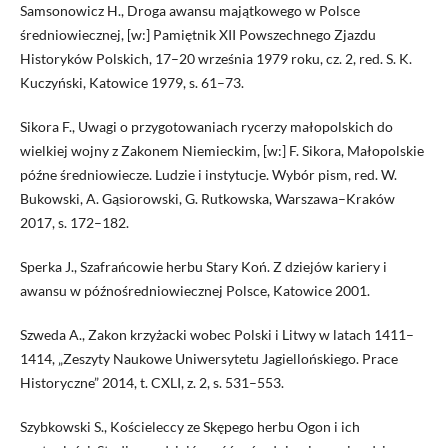
Samsonowicz H., Droga awansu majątkowego w Polsce
średniowiecznej, [w:] Pamiętnik XII Powszechnego Zjazdu
Historyków Polskich, 17–20 września 1979 roku, cz. 2, red. S. K.
Kuczyński, Katowice 1979, s. 61–73.
Sikora F., Uwagi o przygotowaniach rycerzy małopolskich do
wielkiej wojny z Zakonem Niemieckim, [w:] F. Sikora, Małopolskie
późne średniowiecze. Ludzie i instytucje. Wybór pism, red. W.
Bukowski, A. Gąsiorowski, G. Rutkowska, Warszawa–Kraków
2017, s. 172–182.
Sperka J., Szafrańcowie herbu Stary Koń. Z dziejów kariery i
awansu w późnośredniowiecznej Polsce, Katowice 2001.
Szweda A., Zakon krzyżacki wobec Polski i Litwy w latach 1411–
1414, „Zeszyty Naukowe Uniwersytetu Jagiellońskiego. Prace
Historyczne” 2014, t. CXLI, z. 2, s. 531–553.
Szybkowski S., Kościeleccy ze Skępego herbu Ogon i ich