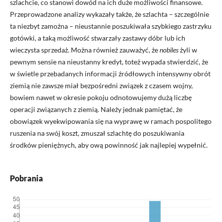
szlachcie, co stanowi dowód na ich duże możliwości finansowe.
Przeprowadzone analizy wykazały także, że szlachta – szczególnie
ta niezbyt zamożna – nieustannie poszukiwała szybkiego zastrzyku
gotówki, a taką możliwość stwarzały zastawy dóbr lub ich
wieczysta sprzedaż. Można również zauważyć, że
nobiles
żyli w
pewnym sensie na nieustanny kredyt, toteż wypada stwierdzić, że
w świetle przebadanych informacji źródłowych intensywny obrót
ziemią nie zawsze miał bezpośredni związek z czasem wojny,
bowiem nawet w okresie pokoju odnotowujemy dużą liczbę
operacji związanych z ziemią. Należy jednak pamiętać, że
obowiązek wyekwipowania się na wyprawę w ramach pospolitego
ruszenia na swój koszt, zmuszał szlachtę do poszukiwania
środków pieniężnych, aby ową powinność jak najlepiej wypełnić.
Pobrania