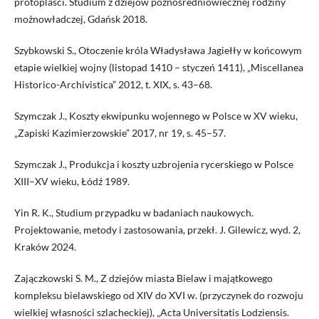
protoplaści. Studium z dziejów późnośredniowiecznej rodziny
możnowładczej, Gdańsk 2018.
Szybkowski S., Otoczenie króla Władysława Jagiełły w końcowym
etapie wielkiej wojny (listopad 1410 – styczeń 1411), „Miscellanea
Historico-Archivistica” 2012, t. XIX, s. 43–68.
Szymczak J., Koszty ekwipunku wojennego w Polsce w XV wieku,
„Zapiski Kazimierzowskie” 2017, nr 19, s. 45–57.
Szymczak J., Produkcja i koszty uzbrojenia rycerskiego w Polsce
XIII–XV wieku, Łódź 1989.
Yin R. K., Studium przypadku w badaniach naukowych.
Projektowanie, metody i zastosowania, przekł. J. Gilewicz, wyd. 2,
Kraków 2024.
Zajączkowski S. M., Z dziejów miasta Bielaw i majątkowego
kompleksu bielawskiego od XIV do XVI w. (przyczynek do rozwoju
wielkiej własności szlacheckiej), „Acta Universitatis Lodziensis.