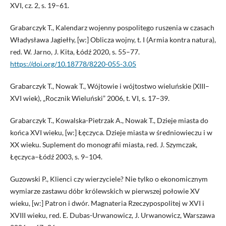
XVI, cz. 2, s. 19–61.
Grabarczyk T., Kalendarz wojenny pospolitego ruszenia w czasach
Władysława Jagiełły, [w:] Oblicza wojny, t. I (Armia kontra natura),
red. W. Jarno, J. Kita, Łódź 2020, s. 55–77.
https://doi.org/10.18778/8220-055-3.05
Grabarczyk T., Nowak T., Wójtowie i wójtostwo wieluńskie (XIII–
XVI wiek), „Rocznik Wieluński” 2006, t. VI, s. 17–39.
Grabarczyk T., Kowalska-Pietrzak A., Nowak T., Dzieje miasta do
końca XVI wieku, [w:] Łęczyca. Dzieje miasta w średniowieczu i w
XX wieku. Suplement do monografii miasta, red. J. Szymczak,
Łęczyca–Łódź 2003, s. 9–104.
Guzowski P., Klienci czy wierzyciele? Nie tylko o ekonomicznym
wymiarze zastawu dóbr królewskich w pierwszej połowie XV
wieku, [w:] Patron i dwór. Magnateria Rzeczypospolitej w XVI i
XVIII wieku, red. E. Dubas-Urwanowicz, J. Urwanowicz, Warszawa