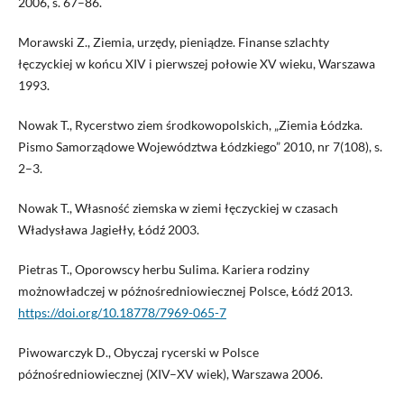
2006, s. 67–86.
Morawski Z., Ziemia, urzędy, pieniądze. Finanse szlachty
łęczyckiej w końcu XIV i pierwszej połowie XV wieku, Warszawa
1993.
Nowak T., Rycerstwo ziem środkowopolskich, „Ziemia Łódzka.
Pismo Samorządowe Województwa Łódzkiego” 2010, nr 7(108), s.
2–3.
Nowak T., Własność ziemska w ziemi łęczyckiej w czasach
Władysława Jagiełły, Łódź 2003.
Pietras T., Oporowscy herbu Sulima. Kariera rodziny
możnowładczej w późnośredniowiecznej Polsce, Łódź 2013.
https://doi.org/10.18778/7969-065-7
Piwowarczyk D., Obyczaj rycerski w Polsce
późnośredniowiecznej (XIV–XV wiek), Warszawa 2006.