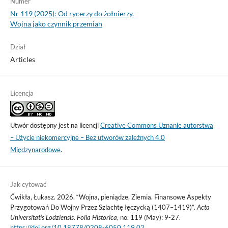
Numer
Nr 119 (2025): Od rycerzy do żołnierzy.
Wojna jako czynnik przemian
Dział
Articles
Licencja
Utwór dostępny jest na licencji
Creative Commons Uznanie autorstwa
– Użycie niekomercyjne – Bez utworów zależnych 4.0
Międzynarodowe
.
Jak cytować
Ćwikła, Łukasz. 2026. “Wojna, pieniądze, Ziemia. Finansowe Aspekty
Przygotowań Do Wojny Przez Szlachtę łęczycką (1407–1419)”.
Acta
Universitatis Lodziensis. Folia Historica
, no. 119 (May): 9-27.
https://doi.org/10.18778/0208-6050.119.02
.