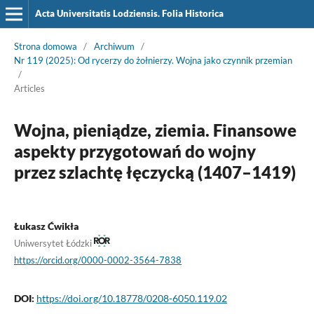
Acta Universitatis Lodziensis. Folia Historica
Strona domowa
/
Archiwum
/
Nr 119 (2025): Od rycerzy do żołnierzy. Wojna jako czynnik przemian
/
Articles
Wojna, pieniądze, ziemia. Finansowe
aspekty przygotowań do wojny
przez szlachtę łęczycką (1407–1419)
Łukasz Ćwikła
Uniwersytet Łódzki
https://orcid.org/0000-0002-3564-7838
DOI:
https://doi.org/10.18778/0208-6050.119.02