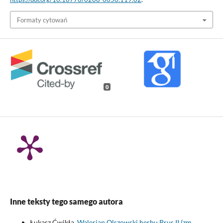
Formaty cytowań
0
Inne teksty tego samego autora
Łukasz Ćwikła,
Walerian Olszowski herbu Prus II (zm.