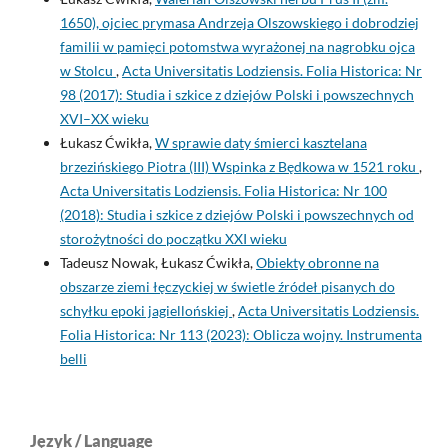
1650), ojciec prymasa Andrzeja Olszowskiego i dobrodziej
familii w pamięci potomstwa wyrażonej na nagrobku ojca
w Stolcu
,
Acta Universitatis Lodziensis. Folia Historica: Nr
98 (2017): Studia i szkice z dziejów Polski i powszechnych
XVI–XX wieku
Łukasz Ćwikła,
W sprawie daty śmierci kasztelana
brzezińskiego Piotra (III) Wspinka z Będkowa w 1521 roku
,
Acta Universitatis Lodziensis. Folia Historica: Nr 100
(2018): Studia i szkice z dziejów Polski i powszechnych od
storożytności do początku XXI wieku
Tadeusz Nowak, Łukasz Ćwikła,
Obiekty obronne na
obszarze ziemi łęczyckiej w świetle źródeł pisanych do
schyłku epoki jagiellońskiej
,
Acta Universitatis Lodziensis.
Folia Historica: Nr 113 (2023): Oblicza wojny. Instrumenta
belli
Język / Language