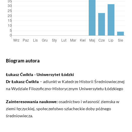
Biogram autora
Łukasz Ćwikła - Uniwersytet Łódzki
Dr Łukasz Ćwikła
– adiunkt w Katedrze Historii Średniowiecznej
na Wydziale Filozoficzno-Historycznym Uniwersytetu Łódzkiego
Zainteresowania naukowe:
osadnictwo i własność ziemska w
ziemi łęczyckiej, społeczeństwo szlacheckie doby późnego
średniowiecza.