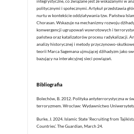
integrystyczne, co związane jest ze wskazanymi w a
politycznymi i społecznymi. Artykuł przedstawia gł
nurtu w kontekście oddziaływania tzw. Państwa Isla
Chorasan. Wskazuje na mechanizmy rozwoju dżihad
konwergencji ugrupowań wywrotowych i terrorystyc
państwa oraz katalizatorów procesu radykalizacji. Ana
analizy historycznej i metody przyczynowo-skutkowe
teorii Marca Sagemana ujmującej dżihadyzm jako sw
bazujący na interakcyjnej sieci powiązań.
Bibliografia
Bolechów, B. 2012. Polityka antyterrorystyczna w św
terroryzmem. Wrocław: Wydawnictwo Uniwersytet
Burke, J. 2024. Islamic State ‘Recruiting from Tajiki
Countries’. The Guardian, March 24.