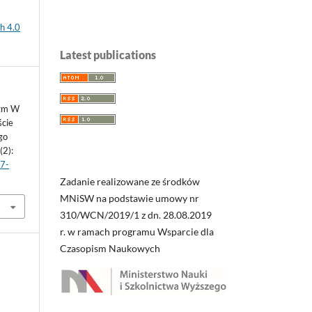
h 4.0
Latest publications
yzm W
ście
go
(2):
27-
Zadanie realizowane ze środków
MNiSW na podstawie umowy nr
310/WCN/2019/1 z dn. 28.08.2019
r. w ramach programu Wsparcie dla
Czasopism Naukowych