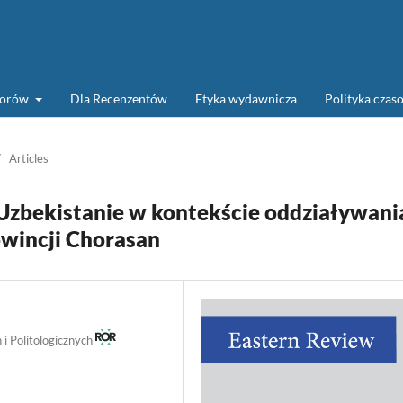
torów
Dla Recenzentów
Etyka wydawnicza
Polityka cza
/
Articles
 Uzbekistanie w kontekście oddziaływani
owincji Chorasan
i Politologicznych