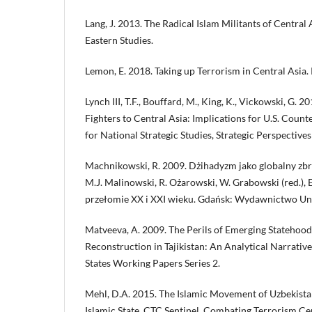
Lang, J. 2013. The Radical Islam Militants of Central
Eastern Studies.
Lemon, E. 2018. Taking up Terrorism in Central Asia
Lynch III, T.F., Bouffard, M., King, K., Vickowski, G. 
Fighters to Central Asia: Implications for U.S. Counte
for National Strategic Studies, Strategic Perspectives
Machnikowski, R. 2009. Dżihadyzm jako globalny zbr
M.J. Malinowski, R. Ożarowski, W. Grabowski (red.),
przełomie XX i XXI wieku. Gdańsk: Wydawnictwo Un
Matveeva, A. 2009. The Perils of Emerging Statehood:
Reconstruction in Tajikistan: An Analytical Narrative
States Working Papers Series 2.
Mehl, D.A. 2015. The Islamic Movement of Uzbekista
Islamic State. CTC Sentinel, Combating Terrorism Cen