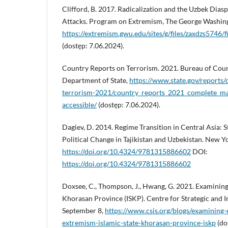
Clifford, B. 2017. Radicalization and the Uzbek Dias
Attacks. Program on Extremism, The George Washing
https://extremism.gwu.edu/sites/g/files/zaxdzs5746/
(dostęp: 7.06.2024).
Country Reports on Terrorism. 2021. Bureau of Coun
Department of State,
https://www.state.gov/reports/
terrorism-2021/country_reports_2021_complete_m
accessible/
(dostęp: 7.06.2024).
Dagiev, D. 2014. Regime Transition in Central Asia: 
Political Change in Tajikistan and Uzbekistan. New Y
https://doi.org/10.4324/9781315886602
DOI:
https://doi.org/10.4324/9781315886602
Doxsee, C., Thompson, J., Hwang, G. 2021. Examining
Khorasan Province (ISKP). Centre for Strategic and I
September 8,
https://www.csis.org/blogs/examining
extremism-islamic-state-khorasan-province-iskp
(do