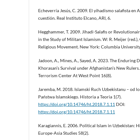
Echeverría Jesús, C. 2009. El yihadismo salafista en A
cuestión. Real Instituto Elcano, ARI, 6.
Hegghammer, T. 2009. Jihadi-Salafis or Revolutionair
in the Study of Militant Islamism. W: R. Meijer (red.)
Religious Movement. New York: Columbia University
Jadoon, A., Mines, A., Sayed, A. 2023. The Enduring D
Khorasan’s Survival under Afghanistan’s New Rulers
Terrorism Center At West Point 16(8).
Jaremba, M. 2018. Islamski Ruch Uzbekistanu – od l
Państwa Islamskiego. Historia a Teoria 1(7).
https://doi.org/10.14746/ht.2018.7.1.11
DOI:
https://doi.org/10.14746/ht.2018.7.1.11
Karagiannis, E. 2006. Political Islam in Uzbekistan: H
Europe-Asia Studies 58(2).