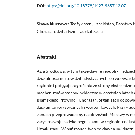
DOI:
https://doi.org/10.18778/1427-9657.12.07
Słowa kluczowe:
Tadżykistan, Uzbekistan, Państwo 
Chorasan, dżihadyzm, radykalizacja
Abstrakt
Azja Środkowa, w tym także dawne republiki radzieck
działalności nurtów dżihadystycznych, co wpływa des
regionie i potęguje zagrożenia ze strony ekstremizmu
mechanizmów stanowi widoczna w ostatnich latach 
Islamskiego Prowincji Chorasan, organizacji odpowie
działań terrorystycznych i werbunkowych. Przykład
zamach przeprowadzony na obrzeżach Moskwy w mar
zarys rozwoju radykalnego islamu w regionie, co ilus
Uzbekistanu. W państwach tych od dawna uwidaczni