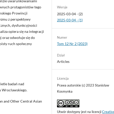
nalizie uwarunkowaniami
ównych protagonistów tego
Wersje
mskiego Prowincji
2025-03-04 - (2)
yzmu z perspektywy
2025-03-04 - (1)
znych, dysfunkcyjności
liza opiera się na integracji
j oraz odwołuje się do
Numer
oisty ruch społeczny
Tom 12 Nr 2 (2023)
Dział
Articles
Licencja
ietle badań nad
Prawa autorskie (c) 2023 Stanisław
u Wrocławskiego.
Kosmynka
stan and Other Central Asian
Utwór dostępny jest na licencji
Creativ