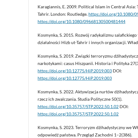
Karagiannis, E. 2009. Political Islam in Central Asia:
Tahrir. London: Routledge.
https://doi.org/10.1080
https://doi.org/10.1080/09668130500481444
Kosmynka, S. 2015. Rozwój radykalizmu salafickiego 
działalności Hizb ut-Tahrir i innych organizacji. Wład
Kosmynka, S. 2019. Związki terroryzmu dżihadystyc
narkotykami: casus Hiszpanii. Historia i Polityka 27(3
https://doi.org/10.12775/HiP.2019.003
DOI:
https://doi.org/10.12775/HiP.2019.003
Kosmynka, S. 2022. Aktywizacja nurtów dżihadystycz
rzecz ich zwalczania. Studia Polityczne 50(1).
https://doi.org/10.35757/STP.2022.50.1.02
DOI:
https://doi.org/10.35757/STP.2022.50.1.02
Kosmynka, S. 2023. Terroryzm dżihadystyczny we Wł
odpowiedź państwa. Przegląd Zachodni 1–2(386).