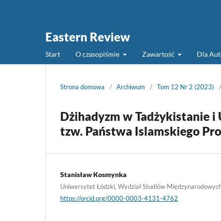
Eastern Review
Start
O czasopiśmie
Zawartość
Dla Au
Strona domowa
/
Archiwum
/
Tom 12 Nr 2 (2023)
Dżihadyzm w Tadżykistanie i
tzw. Państwa Islamskiego Pr
Stanisław Kosmynka
Uniwersytet Łódzki, Wydział Studiów Międzynarodowych 
https://orcid.org/0000-0003-4131-4762