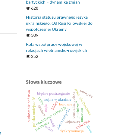
bałtyckich – dynamika zmian
628
Historia statusu prawnego języka
ukraińskiego. Od Rusi Kijowskiej do
współczesnej Ukrainy
309
Rola współpracy wojskowej w
relacjach wietnamsko-rosyjskich
252
Słowa kluczowe
stany zjednoczone
polityka
budowanie państwa
błędne postrzeganie
centralna polska
indie
polska mniejszość
wojna w ukrainie
biden
„putinizm”
bojowie
skansen
rosja
osadnictwo celtyckie
miecz celtycki
muzeum
trump
ambedkar
trójmorze
pandemia
dalici
litwa
dyskryminacja
e