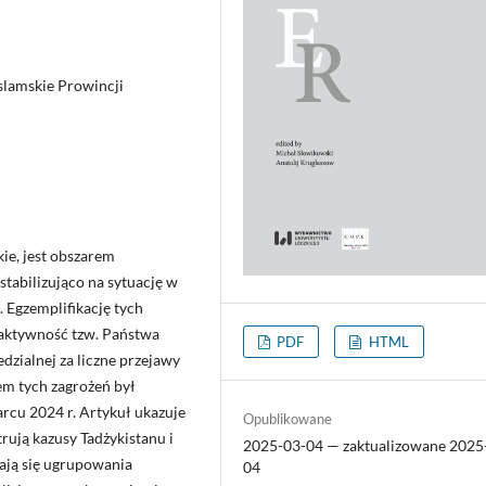
Islamskie Prowincji
ie, jest obszarem
tabilizująco na sytuację w
. Egzemplifikację tych
aktywność tzw. Państwa
PDF
HTML
dzialnej za liczne przejawy
em tych zagrożeń był
cu 2024 r. Artykuł ukazuje
Opublikowane
trują kazusy Tadżykistanu i
2025-03-04 — zaktualizowane 2025
ają się ugrupowania
04