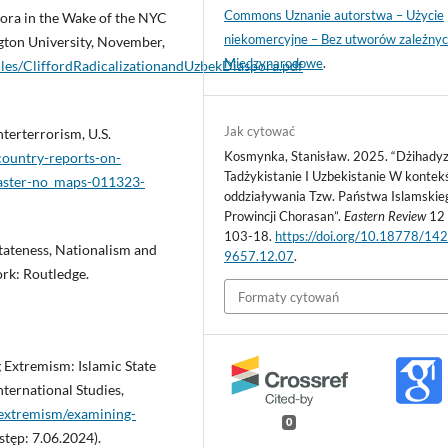
Commons Uznanie autorstwa – Użycie
pora in the Wake of the NYC
niekomercyjne – Bez utworów zależnyc
ton University, November,
Międzynarodowe
.
files/CliffordRadicalizationandUzbekDiaspora.pdf
Jak cytować
terterrorism, U.S.
Kosmynka, Stanisław. 2025. “Dżihad
country-reports-on-
Tadżykistanie I Uzbekistanie W kontek
aster-no_maps-011323-
oddziaływania Tzw. Państwa Islamskie
Prowincji Chorasan”.
Eastern Review
12 
103-18.
https://doi.org/10.18778/14
Stateness, Nationalism and
9657.12.07
.
ork: Routledge.
Formaty cytowań
 Extremism: Islamic State
nternational Studies,
-extremism/examining-
0
stęp: 7.06.2024).