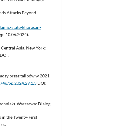
ands Attacks Beyond
lamic-state-khorasan-
p: 10.06.2024).
 Central Asia. New York:
DOI:
ładzy przez talibów w 2021
4746/pp.2024.29.1.3
DOI:
Pachniak). Warszawa: Dialog.
 in the Twenty-First
ess.