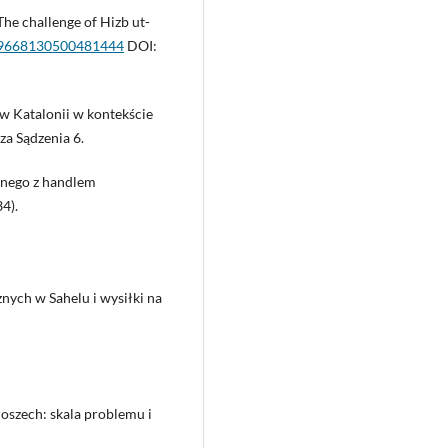
 The challenge of Hizb ut-
/09668130500481444
DOI:
w Katalonii w kontekście
za Sądzenia 6.
znego z handlem
4).
nych w Sahelu i wysiłki na
oszech: skala problemu i