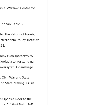
 Asia. Warsaw: Centre for
. Kennan Cable 38.
2016. The Return of Foreign
rterrorism Policy. Institute
 21.
ojny ruch społeczny. W:
 Ewolucja terroryzmu na
iwersytetu Gdańskiego.
 Civil War and State
 on State-Making. Crisis
n Opens a Door to the
ter At West Point 8(5).