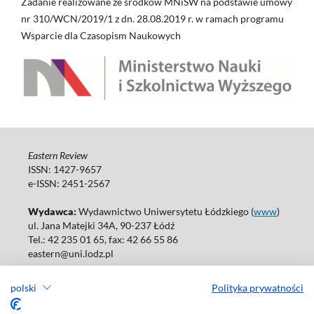
Zadanie realizowane ze środków MNiSW na podstawie umowy
nr 310/WCN/2019/1 z dn. 28.08.2019 r. w ramach programu
Wsparcie dla Czasopism Naukowych
Eastern Review
ISSN: 1427-9657
e-ISSN: 2451-2567
Wydawca:
Wydawnictwo Uniwersytetu Łódzkiego (
www
)
ul. Jana Matejki 34A, 90-237 Łódź
Tel.: 42 235 01 65, fax: 42 66 55 86
eastern@uni.lodz.pl
Wydania online są dostępne bez ograniczeń w Open Access: (
link
)
polski
Polityka prywatności
W sprawie prenumeraty wydań papierowych prosimy o kontakt
z:
ksiegarnia@uni.lodz.pl