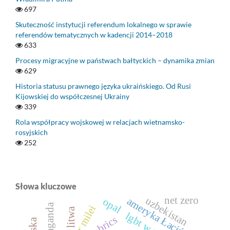
697
Skuteczność instytucji referendum lokalnego w sprawie
referendów tematycznych w kadencji 2014–2018
633
Procesy migracyjne w państwach bałtyckich – dynamika zmian
629
Historia statusu prawnego języka ukraińskiego. Od Rusi
Kijowskiej do współczesnej Ukrainy
339
Rola współpracy wojskowej w relacjach wietnamsko-
rosyjskich
252
Słowa kluczowe
net zero
uzbekistan
ameryka Łacińska
opal
propaganda
javier milei
litwa
brics