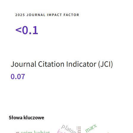
Słowa kluczowe
marx
platon
sejm kobiet