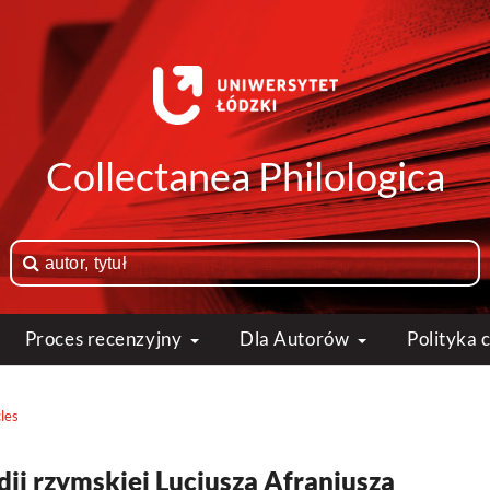
Collectanea Philologica
Proces recenzyjny
Dla Autorów
Polityka
cles
ii rzymskiej Lucjusza Afraniusza