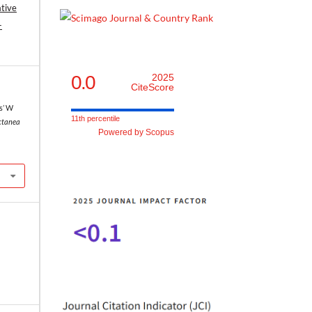
tive
-
0.0
2025
CiteScore
s’ W
11th percentile
ctanea
Powered by Scopus