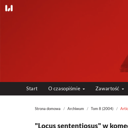
Start
O czasopiśmie
Zawartość
Strona domowa
/
Archiwum
/
Tom 8 (2004)
/
Arti
"Locus sententiosus" w komed