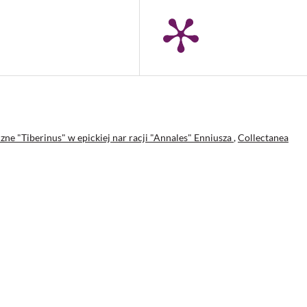
ne "Tiberinus" w epickiej nar racji "Annales" Enniusza
,
Collectanea