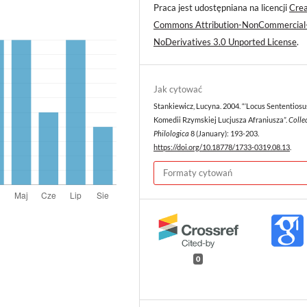
Praca jest udostępniana na licencji
Crea
Commons Attribution-NonCommercial
NoDerivatives 3.0 Unported License
.
Jak cytować
Stankiewicz, Lucyna. 2004. “‘Locus Sententiosu
Komedii Rzymskiej Lucjusza Afraniusza”.
Colle
Philologica
8 (January): 193-203.
https://doi.org/10.18778/1733-0319.08.13
.
Formaty cytowań
0