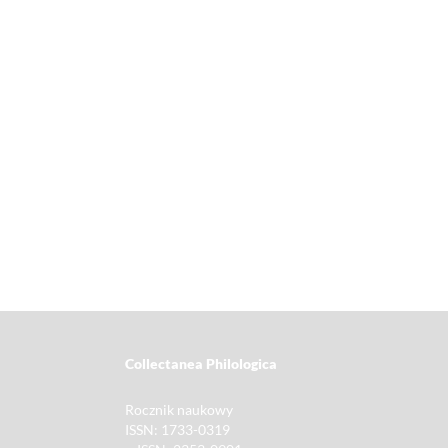
Collectanea Philologica
Rocznik naukowy
ISSN: 1733-0319