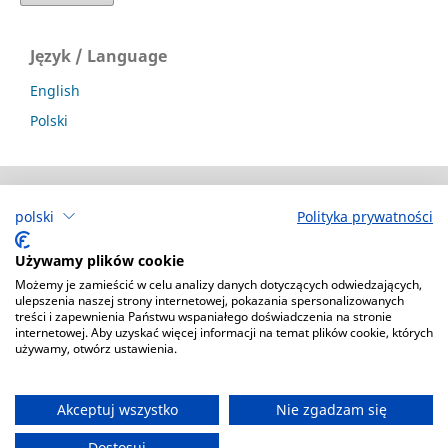
Język / Language
English
Polski
polski
Polityka prywatności
Biznesmaniak
ISSN: 2300-2905
Używamy plików cookie
Deklaracja dostępności
Możemy je zamieścić w celu analizy danych dotyczących odwiedzających,
ulepszenia naszej strony internetowej, pokazania spersonalizowanych
treści i zapewnienia Państwu wspaniałego doświadczenia na stronie
internetowej. Aby uzyskać więcej informacji na temat plików cookie, których
używamy, otwórz ustawienia.
Akceptuj wszystko
Nie zgadzam się
Dostosuj