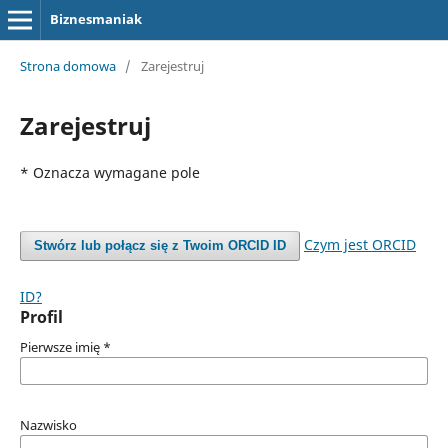
Biznesmaniak
Strona domowa
/
Zarejestruj
Zarejestruj
* Oznacza wymagane pole
Czym jest ORCID
Stwórz lub połącz się z Twoim ORCID ID
ID?
Profil
Pierwsze imię
*
Nazwisko