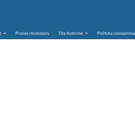
ść
Proces recenzyjny
Dla Autorów
Polityka czasopism