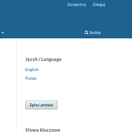
Zarejestruj
Zaloguj
a
Szukaj
Język / Language
English
Polski
Zgłoś artykuł
Słowa kluczowe