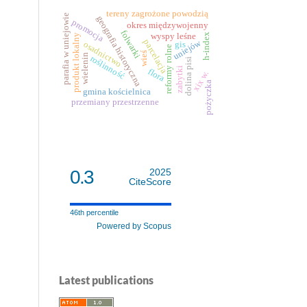
tereny zagrożone powodzią
parafia w uniejowie
geografia historyczna
promocja
okres międzywojenny
folwarki
wyspy leśne
h-index
produkt lokalny
parcelacja
uniejów
osadnictwo
gis
reformy rolne
wieś
wielenin
roślinność
dolina pisi
zabytki
flora
xix w.
pożyczka
gmina kościelnica
przemiany przestrzenne
0.3
2025
CiteScore
46th percentile
Powered by Scopus
Latest publications