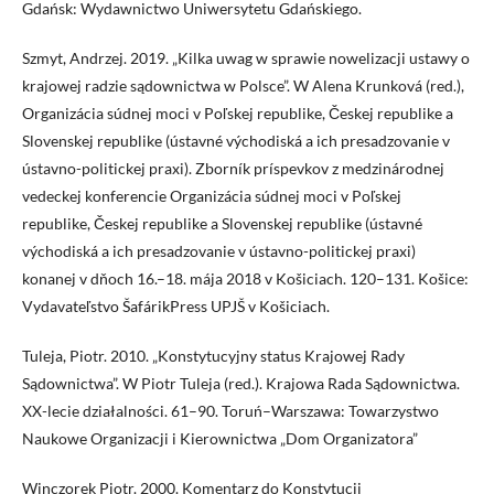
Gdańsk: Wydawnictwo Uniwersytetu Gdańskiego.
Szmyt, Andrzej. 2019. „Kilka uwag w sprawie nowelizacji ustawy o
krajowej radzie sądownictwa w Polsce”. W Alena Krunková (red.),
Organizácia súdnej moci v Poľskej republike, Českej republike a
Slovenskej republike (ústavné východiská a ich presadzovanie v
ústavno-politickej praxi). Zborník príspevkov z medzinárodnej
vedeckej konferencie Organizácia súdnej moci v Poľskej
republike, Českej republike a Slovenskej republike (ústavné
východiská a ich presadzovanie v ústavno-politickej praxi)
konanej v dňoch 16.–18. mája 2018 v Košiciach. 120–131. Košice:
Vydavateľstvo ŠafárikPress UPJŠ v Košiciach.
Tuleja, Piotr. 2010. „Konstytucyjny status Krajowej Rady
Sądownictwa”. W Piotr Tuleja (red.). Krajowa Rada Sądownictwa.
XX-lecie działalności. 61–90. Toruń–Warszawa: Towarzystwo
Naukowe Organizacji i Kierownictwa „Dom Organizatora”
Winczorek Piotr. 2000. Komentarz do Konstytucji