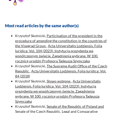
Most read articles by the same author(s)
Krzysztof Skotnicki,
Participation of the president in the
procedure of amending the constitution in the countries of
the Visegrad Group
,
Acta Universitatis Lodziensis. Folia
Iuridica: Vol. 104 (2023): Instytucja prezydenta we
współczesnym świecie. Zagadnienia wybrane. W 100.
rocznicę urodzin Profesora Tadeusza Szymczaka
Krzysztof Skotnicki,
The Supreme Audit Office of the Czech
Republic
,
Acta Universitatis Lodziensis. Folia Iuridica: Vol.
84 (2018)
Krzysztof Skotnicki,
Słowo wstępne
,
Acta Universitatis
Lodziensis. Folia Iuridica: Vol. 104 (2023): Instytucja
prezydenta we współczesnym świecie. Zagadnienia
wybrane. W 100. rocznicę urodzin Profesora Tadeusza
Szymczaka
Krzysztof Skotnicki,
Senate of the Republic of Poland and
Senate of the Czech Republic. Legal and Comparative