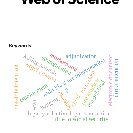
Keywords
motherhood
killing animals
adjudication
strangulation
electronic document
individual tax interpretation
direct intention
sergei yesenin
possible intention
ict system
prostitution
the political
employment
tax
morality
child
hanging
wwii
legally effective legal transaction
title to social security