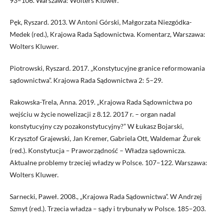
93–106. Warszawa: Wolters Kluwer.
Pęk, Ryszard. 2013. W Antoni Górski, Małgorzata Niezgódka-
Medek (red.), Krajowa Rada Sądownictwa. Komentarz, Warszawa:
Wolters Kluwer.
Piotrowski, Ryszard. 2017. „Konstytucyjne granice reformowania
sądownictwa”. Krajowa Rada Sądownictwa 2: 5–29.
Rakowska-Trela, Anna. 2019. „Krajowa Rada Sądownictwa po
wejściu w życie nowelizacji z 8.12. 2017 r. – organ nadal
konstytucyjny czy pozakonstytucyjny?” W Łukasz Bojarski,
Krzysztof Grajewski, Jan Kremer, Gabriela Ott, Waldemar Żurek
(red.). Konstytucja – Praworządność – Władza sądownicza.
Aktualne problemy trzeciej władzy w Polsce. 107–122. Warszawa:
Wolters Kluwer.
Sarnecki, Paweł. 2008., „Krajowa Rada Sądownictwa”. W Andrzej
Szmyt (red.). Trzecia władza – sądy i trybunały w Polsce. 185–203.