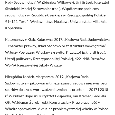
Rady Sądownictwa”. W Zbigniew Witkowski, Jiri Jirásek, Krzysztof
Skotnicki, Maciej Serowaniec (red.). Współczesne problemy
sądownictwa w Republice Czeskiej i w Rzeczypospolitej Polskiej,
91–122. Toruń: Wydawnictwo Naukowe Uniwersytetu Mikołaja
Kopernika.
Kaczmarczyk-Kłak, Katarzyna. 2017. „Krajowa Rada Sądownictwa
– charakter prawny, skład osobowy oraz struktura wewnętrzna”.
W Jerzy Posłuszny, Wiesław Skrzydło, Krzysztof Eckhardt (red.).
Ustrój polityczny Rzeczypospolitej Polskiej, 422–448. Rzeszów:
WSPiA Rzeszowskiej Szkoły Wyższej.
Niezgódka-Medek, Małgorzata. 2019. „Krajowa Rada
Sądownictwa – jako gwarant niezależności sądów i niezawisłości
sędziów do czasu wprowadzenia zmian na przełomie 2017 i 2018
r.” W Łukasz Bojarski, Krzysztof Grajewski, Jan Kremer, Gabriela
Ott, Waldemar Żurek (red.). Konstytucja – Praworządność –
Władza sądownicza. Aktualne problemy trzeciej władzy w Polsce.