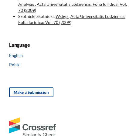
Analysis
,
Acta Universitatis Lodziensis. Folia Iuridica: Vol.
70 (2009)
Skotnicki Skotnicki,
Wstęp
,
Acta Universitatis Lodziensis.
Folia Iuridica: Vol. 70 (2009)
Language
English
Polski
Make a Submission