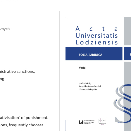
cznych
istrative sanctions,
ing
tivisation” of punishment.
tions, frequently chooses