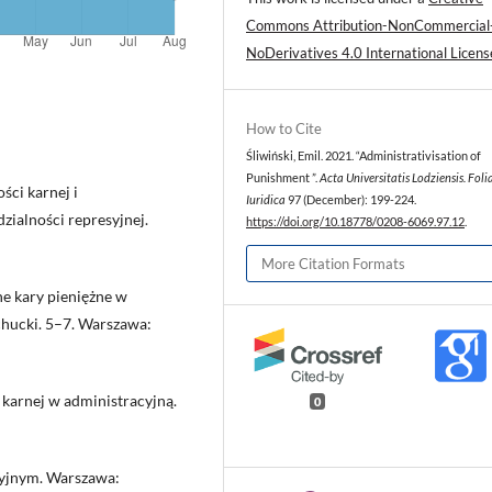
Commons Attribution-NonCommercial
NoDerivatives 4.0 International Licens
How to Cite
Śliwiński, Emil. 2021. “Administrativisation of
Punishment ”.
Acta Universitatis Lodziensis. Foli
ści karnej i
Iuridica
97 (December): 199-224.
zialności represyjnej.
https://doi.org/10.18778/0208-6069.97.12
.
More Citation Formats
ne kary pieniężne w
hucki. 5–7. Warszawa:
karnej w administracyjną.
0
cyjnym. Warszawa: