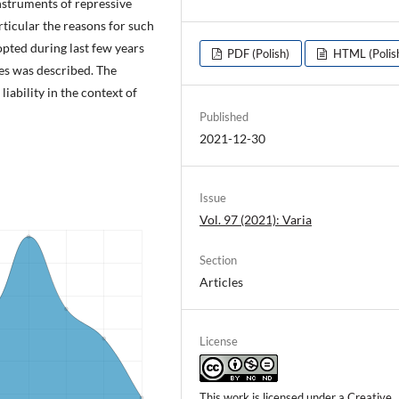
nstruments of repressive
articular the reasons for such
opted during last few years
PDF (Polish)
HTML (Polis
es was described. The
iability in the context of
Published
2021-12-30
Issue
Vol. 97 (2021): Varia
Section
Articles
License
This work is licensed under a
Creative