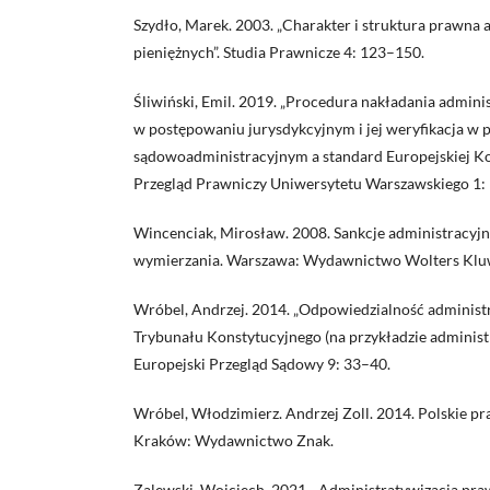
Szydło, Marek. 2003. „Charakter i struktura prawna 
pieniężnych”. Studia Prawnicze 4: 123–150.
Śliwiński, Emil. 2019. „Procedura nakładania admini
w postępowaniu jurysdykcyjnym i jej weryfikacja w
sądowoadministracyjnym a standard Europejskiej K
Przegląd Prawniczy Uniwersytetu Warszawskiego 1:
Wincenciak, Mirosław. 2008. Sankcje administracyjn
wymierzania. Warszawa: Wydawnictwo Wolters Klu
Wróbel, Andrzej. 2014. „Odpowiedzialność administ
Trybunału Konstytucyjnego (na przykładzie administr
Europejski Przegląd Sądowy 9: 33–40.
Wróbel, Włodzimierz. Andrzej Zoll. 2014. Polskie pr
Kraków: Wydawnictwo Znak.
Zalewski, Wojciech. 2021. „Administratywizacja pra