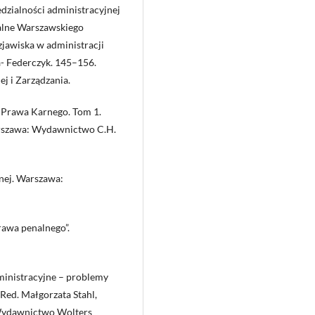
dzialności administracyjnej
ialne Warszawskiego
zjawiska w administracji
a- Federczyk. 145–156.
j i Zarządzania.
 Prawa Karnego. Tom 1.
arszawa: Wydawnictwo C.H.
lnej. Warszawa:
rawa penalnego”.
ministracyjne – problemy
 Red. Małgorzata Stahl,
 Wydawnictwo Wolters