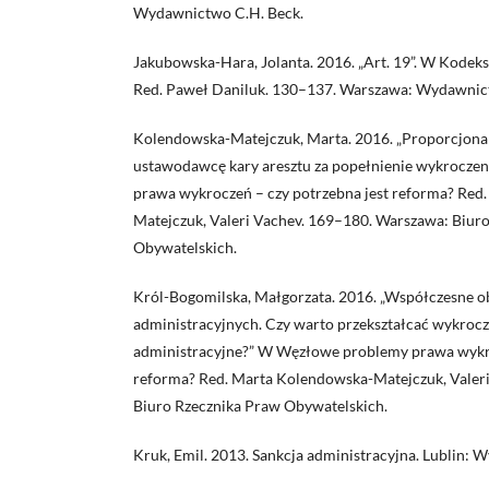
Wydawnictwo C.H. Beck.
Jakubowska-Hara, Jolanta. 2016. „Art. 19”. W Kodek
Red. Paweł Daniluk. 130–137. Warszawa: Wydawnic
Kolendowska-Matejczuk, Marta. 2016. „Proporcjonal
ustawodawcę kary aresztu za popełnienie wykrocze
prawa wykroczeń – czy potrzebna jest reforma? Red
Matejczuk, Valeri Vachev. 169–180. Warszawa: Biur
Obywatelskich.
Król-Bogomilska, Małgorzata. 2016. „Współczesne obl
administracyjnych. Czy warto przekształcać wykrocz
administracyjne?” W Węzłowe problemy prawa wykro
reforma? Red. Marta Kolendowska-Matejczuk, Valer
Biuro Rzecznika Praw Obywatelskich.
Kruk, Emil. 2013. Sankcja administracyjna. Lublin