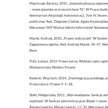
Majchrzak, Bartosz. 2015. „Indywidualizacja odpowie
– nowe zjawisko w orzecznictwie TK”. W Prace stud
Seminarium Aksjologii Administracji. Tom IV. Nowe 
publicznej. Red. Zbigniew Cieślak, Agata Kosieradzk
Warszawa: WIT Wyższa Szkoła Informatyki Stosowane
Marek, Andrzej. 2010. „Prawo wykroczeń”. W System
Zagadnienia ogólne. Red. Andrzej Marek. 34–47. W
Beck.
Pohl, Łukasz. 2019. Prawo karne. Wykład części ogó
Wydawnictwo Wolters Kluwer.
Radecki, Wojciech. 2014. „Dezintegracja polskiego p
Prokuratura i Prawo 9: 5–28.
Stahl, Małgorzata. 2011. „Wprowadzenie. Sankcje ad
węzłowe”. W Sankcje administracyjne. Blaski i cienie.
Renata Lewicka, Marek Lewicki. 17–30. Warszawa: