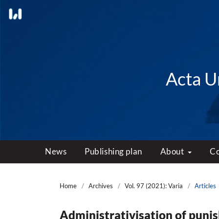
Acta Un
News
Publishing plan
About
C
Home
/
Archives
/
Vol. 97 (2021): Varia
/
Articles
Administrativisation of pun