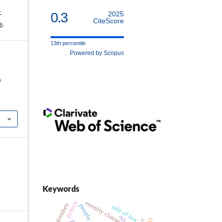
-
0.3
2025
CiteScore
e
.
13th percentile
Powered by Scopus
a
Keywords
eternity clause
justice
agamben
people
rule of law