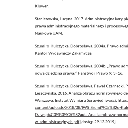
Kluwer.
Staniszewska, Lucyna. 2017. Administracyjne kary pi
prawa administracyjnego materialnego i procesow
Naukowe UAM.
Szumiło-Kulczycka, Dobrosława. 2004a. Prawo admi
Kantor Wydawniczy Zakamycze.
Szumiło-Kulczycka, Dobrosława. 2004b. „Prawo adm
nowa dziedzina prawa?” Państwo i Prawo 9: 3–16.
Szumiło-Kulczycka, Dobrosława, Paweł Czarnecki, Pa
Leszczyńska. 2016. Analiza obrazu normatywnego de
Warszawa: Instytut Wymiaru Sprawiedliwości.
https
content/uploads/2018/08/IWS_Szumi%C5%82o-Kulc
D._wsp%C3%B3%C5%82aut._Analiza-obrazu-normat
w_administracyjnych.pdf
[dostęp 29.12.2019].