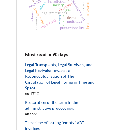
administrative act
assemblies
freedom of assembly
procedure
jurisdiction
ethics
discourse
society
roman curia
pui
schmitt
legal professions
ademia
recurs
decree
rousseau
democracy
multitude
proportionality
Most read in 90 days
Legal Transplants, Legal Survivals, and
Legal Revivals: Towards a
Reconceptualisation of The
Circulation of Legal Forms in Time and
Space
1710
Restoration of the term in the
administrative proceedings
697
The crime of issuing “empty” VAT
invoices