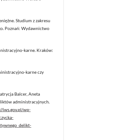
eniężne. Studium z zakresu
ego. Poznań: Wydawnictwo
nistracyjno-karne. Kraków:
inistracyjno-karne czy
trycja Balcer, Aneta
liktów administracyjnych.
://iws.gov.pl/wp-
zycka-
ywnego_delikt-