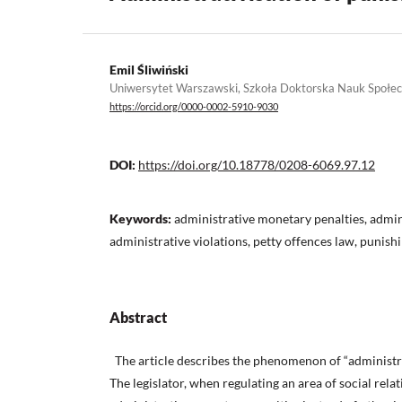
Emil Śliwiński
Uniwersytet Warszawski, Szkoła Doktorska Nauk Społe
https://orcid.org/0000-0002-5910-9030
DOI:
https://doi.org/10.18778/0208-6069.97.12
Keywords:
administrative monetary penalties, admin
administrative violations, petty offences law, punish
Abstract
The article describes the phenomenon of “administra
The legislator, when regulating an area of social rela