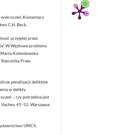
s wykroczeń. Komentarz.
two C.H. Beck.
ność przyjętej przez
nia” W Węzłowe problemy
. Marta Kolendowska-
o Rzecznika Praw
icze penalizacji deliktów
enia w delikty
czeń – czy potrzebna jest
i Vachev. 41–52. Warszawa:
: Wydawnictwo UMCS.