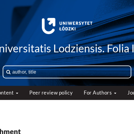
iversitatis Lodziensis. Folia 
ontent
Peer review policy
For Authors
Jo
ishment