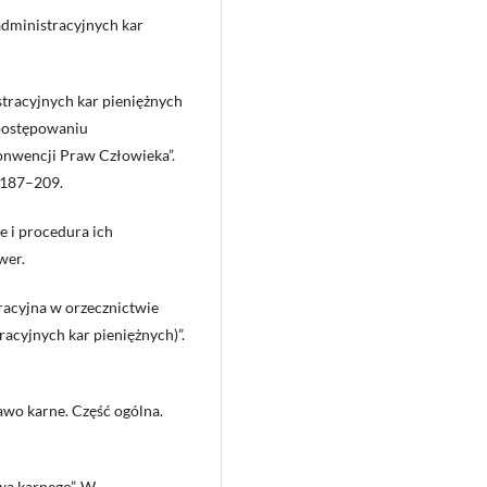
administracyjnych kar
stracyjnych kar pieniężnych
 postępowaniu
onwencji Praw Człowieka”.
 187–209.
e i procedura ich
wer.
racyjna w orzecznictwie
acyjnych kar pieniężnych)”.
awo karne. Część ogólna.
wa karnego”. W