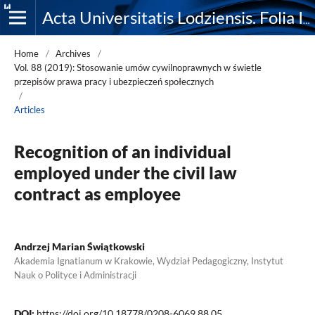
Acta Universitatis Lodziensis. Folia Iuridica
Home
/
Archives
/
Vol. 88 (2019): Stosowanie umów cywilnoprawnych w świetle
przepisów prawa pracy i ubezpieczeń społecznych
/
Articles
Recognition of an individual
employed under the civil law
contract as employee
Andrzej Marian Świątkowski
Akademia Ignatianum w Krakowie, Wydział Pedagogiczny, Instytut
Nauk o Polityce i Administracji
DOI:
https://doi.org/10.18778/0208-6069.88.05