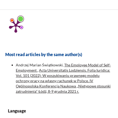
Most read articles by the same author(s)
Andrzej Marian Świątkowski,
The Employee Model of Self-
Employment
,
Acta Universitatis Lodziensis. Folia Iuridica:
Vol. 101 (2022): W poszukiwaniu prawnego modelu
ochrony pracy na własny rachunek w Polsce. IV
Ogólnopolska Konferencja Naukowa ,,Nietypowe stosunki
zatrudnienia" Łódź, 8-9 grudnia 2021 r.
Language