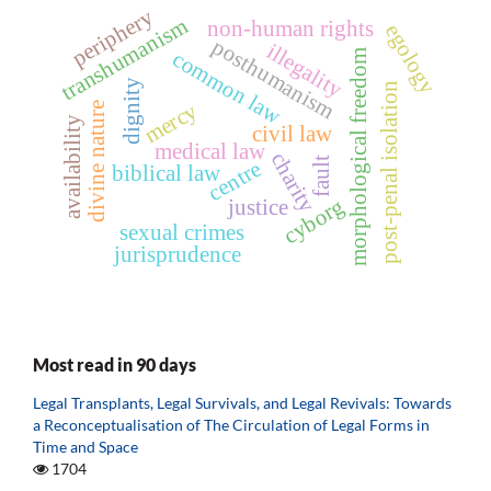
periphery
transhumanism
non-human rights
egology
posthumanism
illegality
morphological freedom
common law
dignity
post-penal isolation
mercy
divine nature
availability
civil law
medical law
charity
fault
centre
biblical law
cyborg
justice
sexual crimes
jurisprudence
Most read in 90 days
Legal Transplants, Legal Survivals, and Legal Revivals: Towards
a Reconceptualisation of The Circulation of Legal Forms in
Time and Space
1704