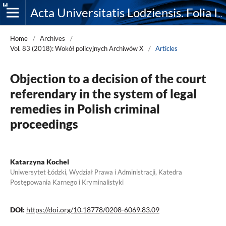
Acta Universitatis Lodziensis. Folia Iuridica
Home
/
Archives
/
Vol. 83 (2018): Wokół policyjnych Archiwów X
/
Articles
Objection to a decision of the court
referendary in the system of legal
remedies in Polish criminal
proceedings
Katarzyna Kochel
Uniwersytet Łódzki, Wydział Prawa i Administracji, Katedra
Postępowania Karnego i Kryminalistyki
DOI:
https://doi.org/10.18778/0208-6069.83.09