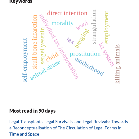
Keywords
strangulation
direct intention
employment
individual tax interpretation
skull bone infarction
wwii
morality
hanging
sergei yesenin
tax
self-employment
ict system
killing animals
prostitution
child
motherhood
animal abuse
Most read in 90 days
Legal Transplants, Legal Survivals, and Legal Revivals: Towards
a Reconceptualisation of The Circulation of Legal Forms in
Time and Space