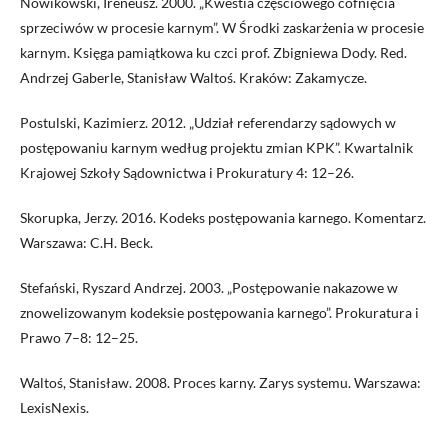
Nowikowski, Ireneusz. 2000. „Kwestia częściowego cofnięcia
sprzeciwów w procesie karnym”. W Środki zaskarżenia w procesie
karnym. Księga pamiątkowa ku czci prof. Zbigniewa Dody. Red.
Andrzej Gaberle, Stanisław Waltoś. Kraków: Zakamycze.
Postulski, Kazimierz. 2012. „Udział referendarzy sądowych w
postępowaniu karnym według projektu zmian KPK”. Kwartalnik
Krajowej Szkoły Sądownictwa i Prokuratury 4: 12–26.
Skorupka, Jerzy. 2016. Kodeks postępowania karnego. Komentarz.
Warszawa: C.H. Beck.
Stefański, Ryszard Andrzej. 2003. „Postępowanie nakazowe w
znowelizowanym kodeksie postępowania karnego”. Prokuratura i
Prawo 7–8: 12–25.
Waltoś, Stanisław. 2008. Proces karny. Zarys systemu. Warszawa:
LexisNexis.