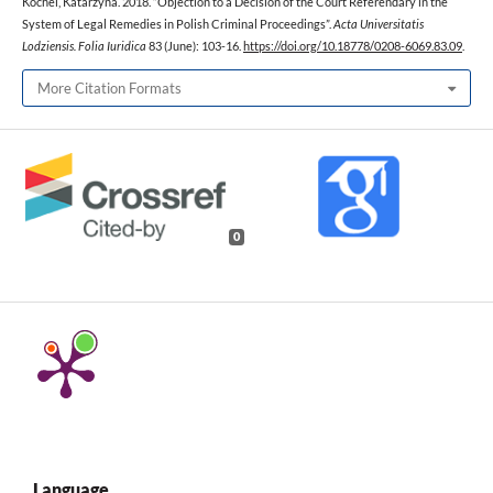
Kochel, Katarzyna. 2018. “Objection to a Decision of the Court Referendary in the
System of Legal Remedies in Polish Criminal Proceedings”.
Acta Universitatis
Lodziensis. Folia Iuridica
83 (June): 103-16.
https://doi.org/10.18778/0208-6069.83.09
.
More Citation Formats
0
Language