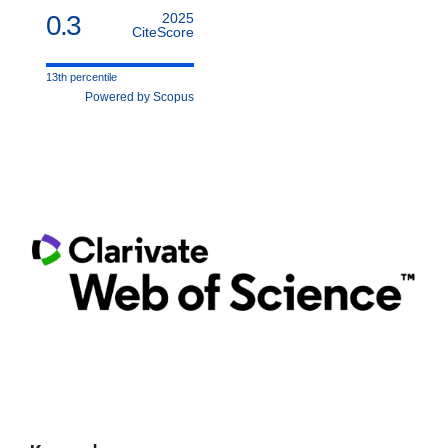
0.3
2025
CiteScore
13th percentile
Powered by Scopus