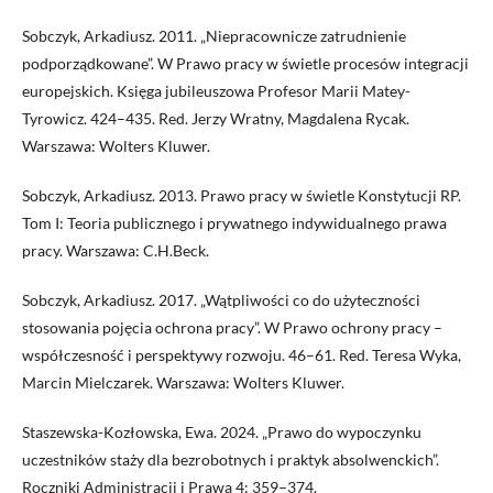
Sobczyk, Arkadiusz. 2011. „Niepracownicze zatrudnienie
podporządkowane”. W Prawo pracy w świetle procesów integracji
europejskich. Księga jubileuszowa Profesor Marii Matey­-
Tyrowicz. 424–435. Red. Jerzy Wratny, Magdalena Rycak.
Warszawa: Wolters Kluwer.
Sobczyk, Arkadiusz. 2013. Prawo pracy w świetle Konstytucji RP.
Tom I: Teoria publicznego i prywatnego indywidualnego prawa
pracy. Warszawa: C.H.Beck.
Sobczyk, Arkadiusz. 2017. „Wątpliwości co do użyteczności
stosowania pojęcia ochrona pracy”. W Prawo ochrony pracy –
współczesność i perspektywy rozwoju. 46–61. Red. Teresa Wyka,
Marcin Mielczarek. Warszawa: Wolters Kluwer.
Staszewska-Kozłowska, Ewa. 2024. „Prawo do wypoczynku
uczestników staży dla bezrobotnych i praktyk absolwenckich”.
Roczniki Administracji i Prawa 4: 359–374.