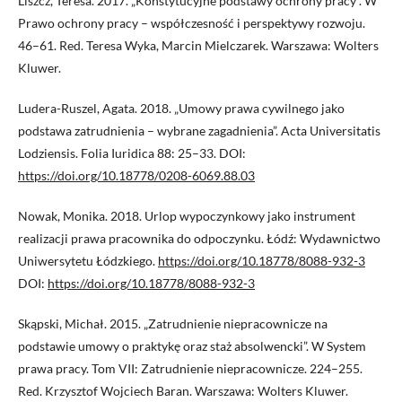
Liszcz, Teresa. 2017. „Konstytucyjne podstawy ochrony pracy”. W
Prawo ochrony pracy – współczesność i perspektywy rozwoju.
46–61. Red. Teresa Wyka, Marcin Mielczarek. Warszawa: Wolters
Kluwer.
Ludera-Ruszel, Agata. 2018. „Umowy prawa cywilnego jako
podstawa zatrudnienia – wybrane zagadnienia”. Acta Universitatis
Lodziensis. Folia Iuridica 88: 25–33. DOI:
https://doi.org/10.18778/0208-6069.88.03
Nowak, Monika. 2018. Urlop wypoczynkowy jako instrument
realizacji prawa pracownika do odpoczynku. Łódź: Wydawnictwo
Uniwersytetu Łódzkiego.
https://doi.org/10.18778/8088-932-3
DOI:
https://doi.org/10.18778/8088-932-3
Skąpski, Michał. 2015. „Zatrudnienie niepracownicze na
podstawie umowy o praktykę oraz staż absolwencki”. W System
prawa pracy. Tom VII: Zatrudnienie niepracownicze. 224–255.
Red. Krzysztof Wojciech Baran. Warszawa: Wolters Kluwer.