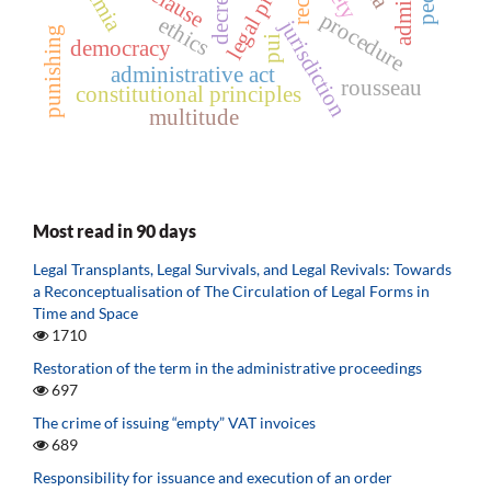
ademia
decree
procedure
ethics
jurisdiction
punishing
pui
democracy
administrative act
rousseau
constitutional principles
multitude
Most read in 90 days
Legal Transplants, Legal Survivals, and Legal Revivals: Towards
a Reconceptualisation of The Circulation of Legal Forms in
Time and Space
1710
Restoration of the term in the administrative proceedings
697
The crime of issuing “empty” VAT invoices
689
Responsibility for issuance and execution of an order