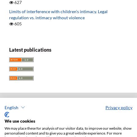
627
Limits of interference with children’s intimacy. Legal
regulation vs. intimacy without violence
605
Latest publications
English
Privacy policy
Acta Universitatis Lodziensis. Folia Iuridica
ISSN: 0208-6069
We use cookies
e-ISSN: 2450-2782
We may place these for analysis of our visitor data, to improve our website, show
personalised content and to give you a great website experience. For more
Publisher: Lodz University Press (
website
)