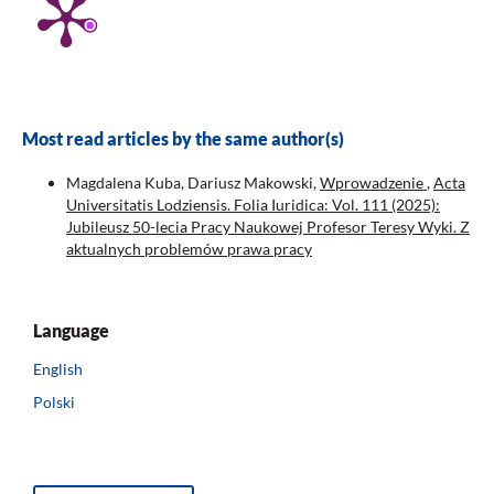
Most read articles by the same author(s)
Magdalena Kuba, Dariusz Makowski,
Wprowadzenie
,
Acta
Universitatis Lodziensis. Folia Iuridica: Vol. 111 (2025):
Jubileusz 50-lecia Pracy Naukowej Profesor Teresy Wyki. Z
aktualnych problemów prawa pracy
Language
English
Polski